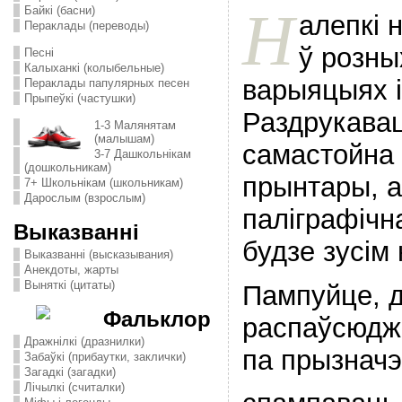
Н
Байкі (басни)
алепкі н
Пераклады (переводы)
ў розны
Песні
Калыханкі (колыбельные)
варыяцыях і
Пераклады папулярных песен
Прыпеўкі (частушки)
Раздрукавац
1-3 Малянятам
(малышам)
самастойна
3-7 Дашкольнікам
(дошкольникам)
прынтары, а
7+ Школьнікам (школьникам)
Дарослым (взрослым)
паліграфічн
Выказванні
будзе зусім
Выказванні (высказывания)
Анекдоты, жарты
Выняткі (цитаты)
Пампуйце, д
Фальклор
распаўсюдж
Дражнілкі (дразнилки)
па прызначэ
Забаўкі (прибаутки, заклички)
Загадкі (загадки)
Лічылкі (считалки)