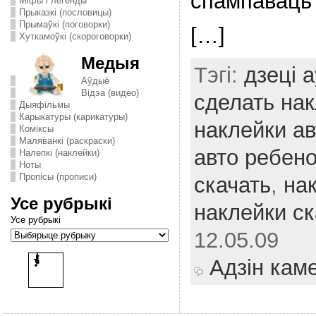
спампаваць
Міфы і легенды
Прыказкі (пословицы)
Прымаўкі (поговорки)
[…]
Хуткамоўкі (скороговорки)
Медыя
Тэгі:
дзеці 
Аўдыё
Відэа (видео)
сделать на
Дыяфільмы
Карыкатуры (карикатуры)
наклейки ав
Комiксы
Маляванкі (раскраски)
авто ребен
Налепкі (наклейки)
Ноты
Пропісы (прописи)
скачать
,
на
Усе рубрыкі
наклейки ск
Усе рубрыкі
12.05.09
Адзін кам