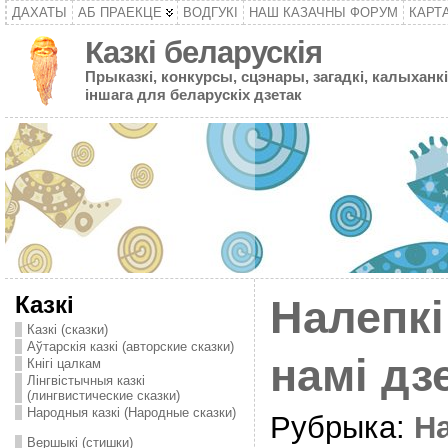
ДАХАТЫ
АБ ПРАЕКЦЕ
ВОДГУКІ
НАШ КАЗАЧНЫ ФОРУМ
КАРТ
Казкі беларускія
Прыказкі, конкурсы, сцэнары, загадкі, калыханкі
іншага для беларускіх дзетак
Казкі
Налепкі
Казкі (сказки)
Аўтарскія казкі (авторские сказки)
намі дз
Кнігі цалкам
Лінгвістычныя казкі
(лингвистические сказки)
Народныя казкі (Народные сказки)
Рубрыка:
На
Вершыкі (стишки)