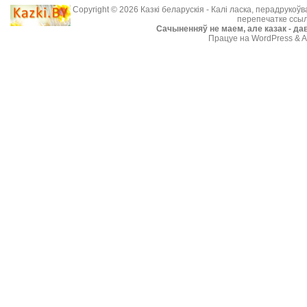
Copyright © 2026
Казкі беларускія
- Калі ласка, перадрукоў
перепечатке ссыл
Cачыненняў не маем, але казак - дав
Працуе на WordPress & A