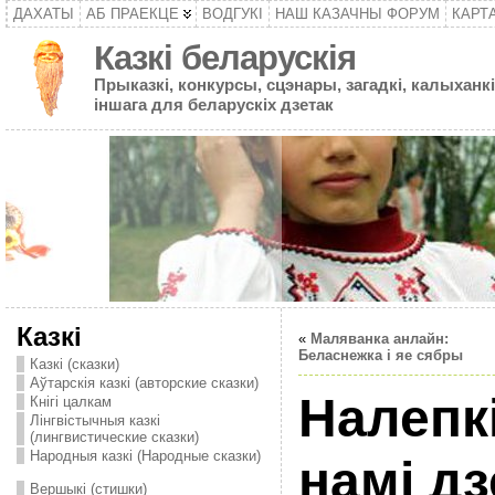
ДАХАТЫ
АБ ПРАЕКЦЕ
ВОДГУКІ
НАШ КАЗАЧНЫ ФОРУМ
КАРТ
Казкі беларускія
Прыказкі, конкурсы, сцэнары, загадкі, калыханкі
іншага для беларускіх дзетак
Казкі
«
Маляванка анлайн:
Беласнежка і яе сябры
Казкі (сказки)
Аўтарскія казкі (авторские сказки)
Налепкі
Кнігі цалкам
Лінгвістычныя казкі
(лингвистические сказки)
Народныя казкі (Народные сказки)
намі дз
Вершыкі (стишки)