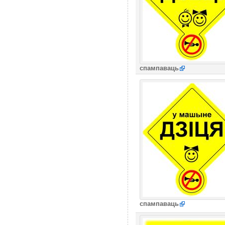
спампаваць
спампаваць