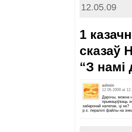
12.05.09
1 казачн
сказаў Н
“З намі 
admin
12.05.2009 at 12
Дарэчы, можна н
прымацоўваць з
забаронай налепак, ці не?
p.s. пералілі файлы на зне