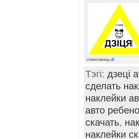
спампаваць
Тэгі:
дзеці 
сделать на
наклейки ав
авто ребен
скачать
,
на
наклейки ск