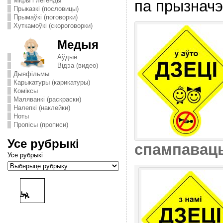
Міфы і легенды
па прызначэ
Прыказкі (пословицы)
Прымаўкі (поговорки)
Хуткамоўкі (скороговорки)
Медыя
Аўдыё
Відэа (видео)
Дыяфільмы
Карыкатуры (карикатуры)
Комiксы
Маляванкі (раскраски)
Налепкі (наклейки)
Ноты
Пропісы (прописи)
Усе рубрыкі
спампавац
Усе рубрыкі