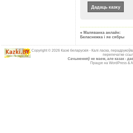
«
Маляванка анлайн:
Беласнежка і яе сябры
Copyright © 2026
Казкі беларускія
- Калі ласка, перадрукоў
перепечатке ссыл
Cачыненняў не маем, але казак - дав
Працуе на WordPress & A