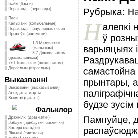
Байкі (басни)
Пераклады (переводы)
Рубрыка:
На
Песні
Н
Калыханкі (колыбельные)
алепкі н
Пераклады папулярных песен
Прыпеўкі (частушки)
ў розны
1-3 Малянятам
варыяцыях і
(малышам)
3-7 Дашкольнікам
Раздрукавац
(дошкольникам)
7+ Школьнікам (школьникам)
Дарослым (взрослым)
самастойна
Выказванні
прынтары, а
Выказванні (высказывания)
паліграфічн
Анекдоты, жарты
Выняткі (цитаты)
будзе зусім
Фальклор
Пампуйце, д
Дражнілкі (дразнилки)
Забаўкі (прибаутки, заклички)
распаўсюдж
Загадкі (загадки)
Лічылкі (считалки)