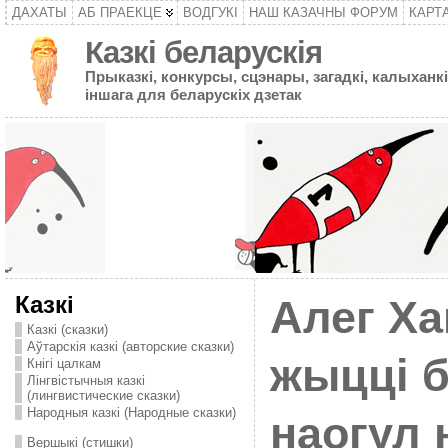
ДАХАТЫ
АБ ПРАЕКЦЕ
ВОДГУКІ
НАШ КАЗАЧНЫ ФОРУМ
КАРТ
Казкі беларускія
Прыказкі, конкурсы, сцэнары, загадкі, калыханкі
іншага для беларускіх дзетак
Казкі
Алег Ха
Казкі (сказки)
Аўтарскія казкі (авторские сказки)
жыцці б
Кнігі цалкам
Лінгвістычныя казкі
(лингвистические сказки)
Народныя казкі (Народные сказки)
наогул
Вершыкі (стишки)