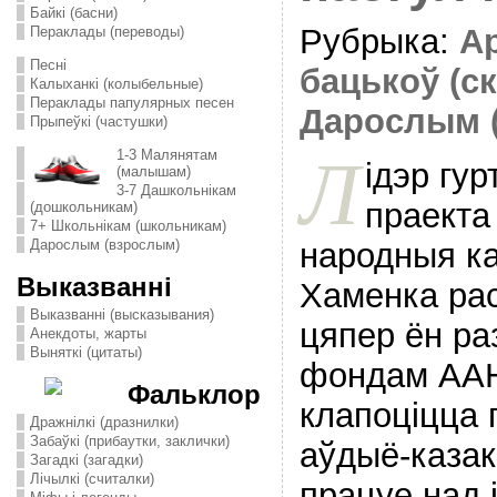
Байкі (басни)
Рубрыка:
А
Пераклады (переводы)
Песні
бацькоў (с
Калыханкі (колыбельные)
Пераклады папулярных песен
Дарослым 
Прыпеўкі (частушки)
Л
1-3 Малянятам
ідэр гур
(малышам)
3-7 Дашкольнікам
праекта
(дошкольникам)
7+ Школьнікам (школьникам)
народныя ка
Дарослым (взрослым)
Выказванні
Хаменка рас
Выказванні (высказывания)
цяпер ён ра
Анекдоты, жарты
Выняткі (цитаты)
фондам АА
Фальклор
клапоціцца 
Дражнілкі (дразнилки)
Забаўкі (прибаутки, заклички)
аўдыё-казак
Загадкі (загадки)
Лічылкі (считалки)
працуе над і