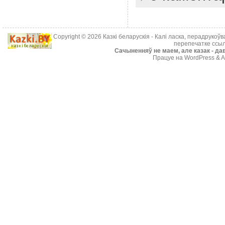
Copyright © 2026
Казкі беларускія
- Калі ласка, перадрукоў
перепечатке ссыл
Cачыненняў не маем, але казак - дав
Працуе на WordPress & A