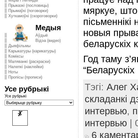
Міфы і легенды
Прыказкі (пословицы)
мяркуе, што
Прымаўкі (поговорки)
Хуткамоўкі (скороговорки)
пісьменнікі
Медыя
новыя прыва
Аўдыё
Відэа (видео)
беларускіх к
Дыяфільмы
Карыкатуры (карикатуры)
Год таму з’
Комiксы
Маляванкі (раскраски)
Налепкі (наклейки)
“Беларускіх
Ноты
Пропісы (прописи)
Тэгі:
Алег Х
Усе рубрыкі
Усе рубрыкі
складанкі 
интервью
,
п
интервью
| 
6 камента