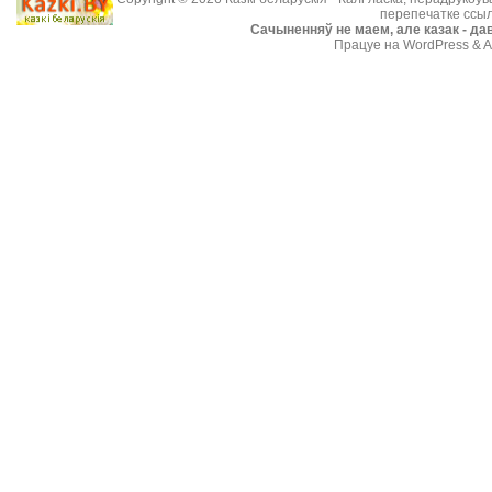
перепечатке ссыл
Cачыненняў не маем, але казак - дав
Працуе на WordPress & A