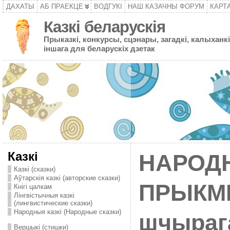
ДАХАТЫ
АБ ПРАЕКЦЕ
ВОДГУКІ
НАШ КАЗАЧНЫ ФОРУМ
КАРТ
Казкі беларускія
Прыказкі, конкурсы, сцэнары, загадкі, калыханкі
іншага для беларускіх дзетак
Казкі
НАРОД
Казкі (сказки)
Аўтарскія казкі (авторские сказки)
ПРЫКМ
Кнігі цалкам
Лінгвістычныя казкі
(лингвистические сказки)
Народныя казкі (Народные сказки)
шчырага
Вершыкі (стишки)