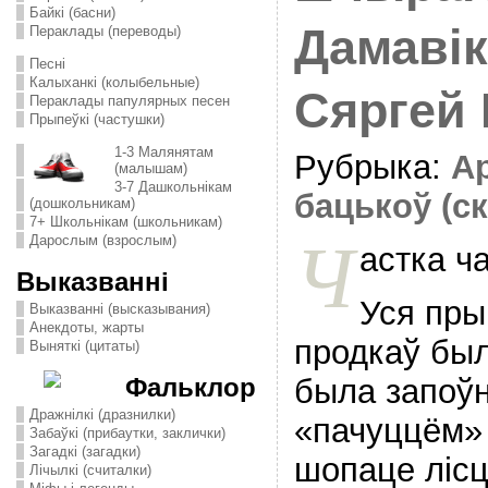
Байкі (басни)
Дамавiк
Пераклады (переводы)
Песні
Калыханкі (колыбельные)
Сяргей
Пераклады папулярных песен
Прыпеўкі (частушки)
1-3 Малянятам
Рубрыка:
А
(малышам)
3-7 Дашкольнікам
бацькоў (с
(дошкольникам)
7+ Школьнікам (школьникам)
Ч
Дарослым (взрослым)
астка ч
Выказванні
Уся пры
Выказванні (высказывания)
Анекдоты, жарты
продкаў был
Выняткі (цитаты)
была запоў
Фальклор
Дражнілкі (дразнилки)
«пачуццём» 
Забаўкі (прибаутки, заклички)
Загадкі (загадки)
шопаце лiсц
Лічылкі (считалки)