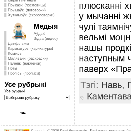
Міфы і легенды
плюсканні х
Прыказкі (пословицы)
Прымаўкі (поговорки)
у мычаннi 
Хуткамоўкі (скороговорки)
чулi таямнi
Медыя
Аўдыё
вельмi моцн
Відэа (видео)
Дыяфільмы
нашы продкi
Карыкатуры (карикатуры)
Комiксы
наступным 
Маляванкі (раскраски)
Налепкі (наклейки)
паверх «Пра
Ноты
Пропісы (прописи)
Тэгі:
Навь
,
Усе рубрыкі
Усе рубрыкі
Каментав
Copyright © 2026
Казкі беларускія
- Калі ласка, перадрукоў