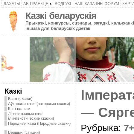
ДАХАТЫ
АБ ПРАЕКЦЕ
ВОДГУКІ
НАШ КАЗАЧНЫ ФОРУМ
КАРТ
Казкі беларускія
Прыказкі, конкурсы, сцэнары, загадкі, калыханкі
іншага для беларускіх дзетак
Казкі
Імперат
Казкі (сказки)
Аўтарскія казкі (авторские сказки)
— Сярг
Кнігі цалкам
Лінгвістычныя казкі
(лингвистические сказки)
Народныя казкі (Народные сказки)
Рубрыка:
7
Вершыкі (стишки)