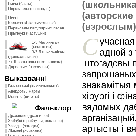
(школьника
Байкі (басни)
Пераклады (переводы)
(авторские 
Песні
Калыханкі (колыбельные)
(взрослым)
Пераклады папулярных песен
Прыпеўкі (частушки)
С
учасная
1-3 Малянятам
(малышам)
адной з 
3-7 Дашкольнікам
(дошкольникам)
штогадовы п
7+ Школьнікам (школьникам)
Дарослым (взрослым)
запрошаных 
Выказванні
знакамітыя м
Выказванні (высказывания)
Анекдоты, жарты
хірургі і фі
Выняткі (цитаты)
вядомых да
Фальклор
арганізацый
Дражнілкі (дразнилки)
Забаўкі (прибаутки, заклички)
артысты і в
Загадкі (загадки)
Лічылкі (считалки)