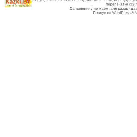
Copyright © 2026
Казкі беларускія
- Калі ласка, перадрукоў
перепечатке ссыл
Cачыненняў не маем, але казак - дав
Працуе на WordPress & A