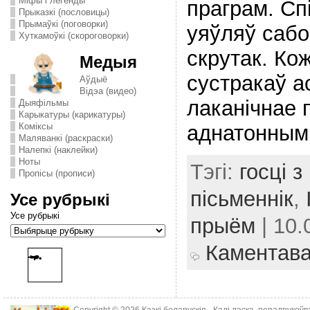
Міфы і легенды
праграм. Сп
Прыказкі (пословицы)
Прымаўкі (поговорки)
уяўляў сабо
Хуткамоўкі (скороговорки)
скрутак. Ко
Медыя
сустракаў ас
Аўдыё
Відэа (видео)
лаканічнае 
Дыяфільмы
Карыкатуры (карикатуры)
аднатонным 
Комiксы
Маляванкі (раскраски)
Налепкі (наклейки)
Ноты
Тэгі:
госці 
Пропісы (прописи)
пісьменнік
,
Усе рубрыкі
Усе рубрыкі
прыём
| 10.
Каментав