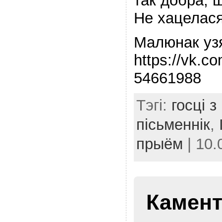
так добра, ш
Не хацелас
Малюнак уз
https://vk.
54661988
Тэгі:
госці 
пісьменнік
,
прыём
| 10.
Камент