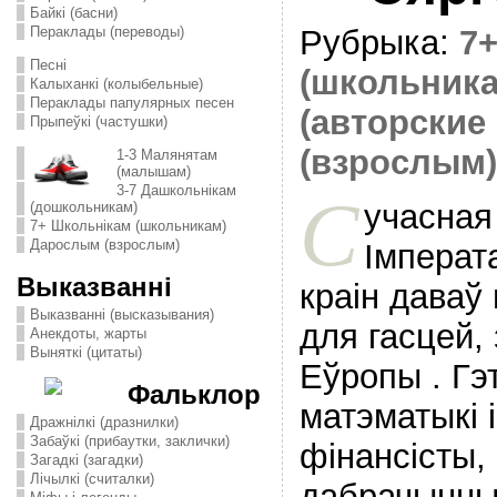
Байкі (басни)
Пераклады (переводы)
Рубрыка:
7
Песні
(школьника
Калыханкі (колыбельные)
Пераклады папулярных песен
(авторские 
Прыпеўкі (частушки)
(взрослым)
1-3 Малянятам
(малышам)
3-7 Дашкольнікам
С
учасная
(дошкольникам)
7+ Школьнікам (школьникам)
Дарослым (взрослым)
Імперат
Выказванні
краін даваў
Выказванні (высказывания)
для гасцей,
Анекдоты, жарты
Выняткі (цитаты)
Еўропы . Гэ
Фальклор
матэматыкі і 
Дражнілкі (дразнилки)
Забаўкі (прибаутки, заклички)
фінансісты,
Загадкі (загадки)
Лічылкі (считалки)
дабрачынных