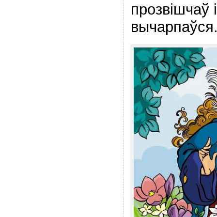
прозвішчаў 
вычарпаўся