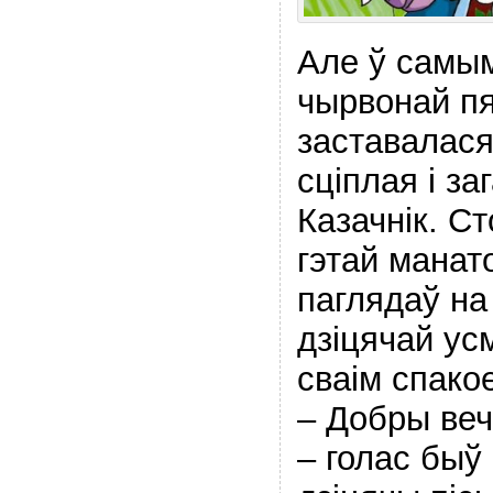
Але ў самым
чырвонай пя
заставалася
сціплая і за
Казачнік. С
гэтай манат
паглядаў на
дзіцячай ус
сваім спако
– Добры веч
– голас быў 