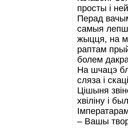
просты і не
Перад вачы
самыя лепшы
жыцця, на 
раптам прый
болем дакра
На шчацэ бл
сляза і скаці
Цішыня звін
хвіліну і б
Імператарам
– Вашы твор