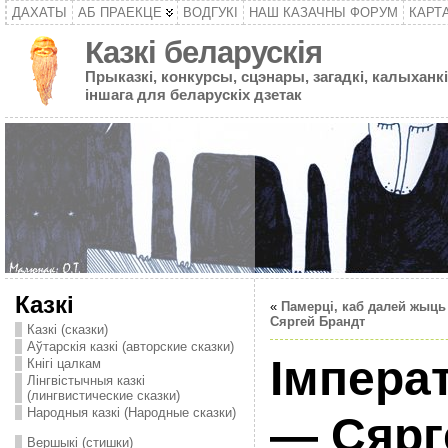
ДАХАТЫ
АБ ПРАЕКЦЕ
ВОДГУКІ
НАШ КАЗАЧНЫ ФОРУМ
КАРТ
Казкі беларускія
Прыказкі, конкурсы, сцэнары, загадкі, калыханкі
іншага для беларускіх дзетак
Казкі
«
Памерці, каб далей жыц
Сяргей Брандт
Казкі (сказки)
Аўтарскія казкі (авторские сказки)
Імперат
Кнігі цалкам
Лінгвістычныя казкі
(лингвистические сказки)
Народныя казкі (Народные сказки)
— Сярг
Вершыкі (стишки)