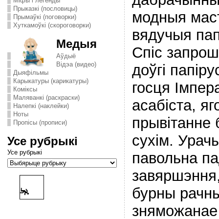
Міфы і легенды
Прыказкі (пословицы)
модныя маст
Прымаўкі (поговорки)
Хуткамоўкі (скороговорки)
вядучыя па
Медыя
Спіс запрош
Аўдыё
Відэа (видео)
доўгі папір
Дыяфільмы
Карыкатуры (карикатуры)
госця Імпер
Комiксы
Маляванкі (раскраски)
асабіста, яг
Налепкі (наклейки)
Ноты
прывітанне 
Пропісы (прописи)
сухім. Урач
Усе рубрыкі
Усе рубрыкі
павольна па
завяршэння, 
бурны рачны
зняможанае 