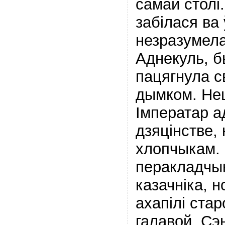
самай столі
забілася ва 
незразумел
Аднекуль, б
пацягнула св
дымком. Не
Імператар а
дзяцінстве,
хлопчыкам. Я
перакладчы
казачніка, 
ахапілі стар
галавой. Сэ