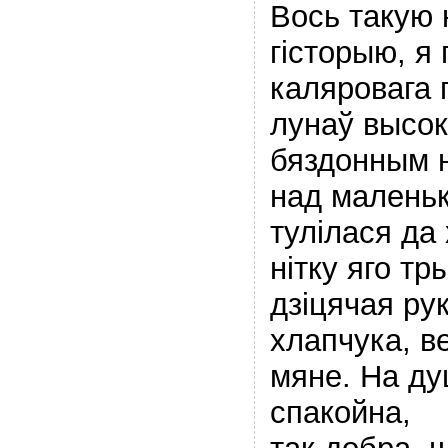
Вось такую
гісторыю, я 
каляровага 
лунаў высок
бяздонным н
над маленьк
тулілася да 
нітку яго т
дзіцячая ру
хлапчука, в
мяне. На д
спакойна,