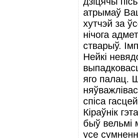
дзіцячы пісь
атрымаў Ва
хутчэй за ў
нічога адме
стварыў. Ім
Нейкі невяд
выпадковасц
яго палац. Ш
няўважлівас
спіса гасцей
Кіраўнік гэт
быў вельмі 
усе сумненні