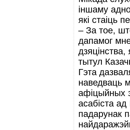
іншаму адно
які стаіць п
– За тое, шт
дапамог мне
дзяцінства,
тытул Казачн
Гэта дазвал
наведваць 
афіцыйных 
асабіста ад
падарунак п
найдаражэй