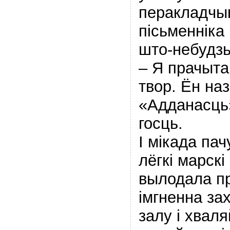
перакладчык
пісьменніка
што-небудзь 
– Я прачыта
твор. Ён на
«Адданасць»
госць.
І мікада пач
лёгкі марскі
вылодала пр
імгненна за
залу і хвал