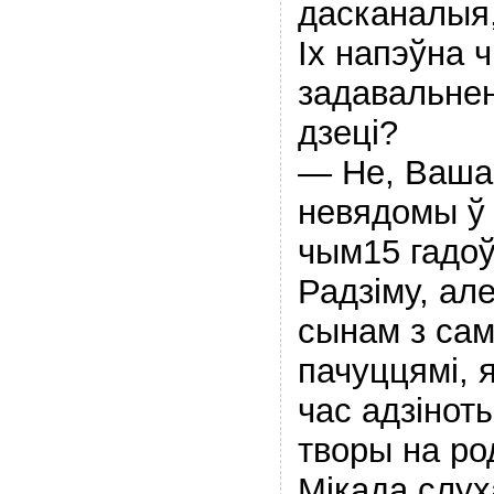
дасканалыя,
Іх напэўна 
задавальне
дзеці?
— Не, Ваша 
невядомы ў 
чым15 гадоў
Радзіму, ал
сынам з сам
пачуццямі, я
час адзіноты
творы на ро
Мікада слух