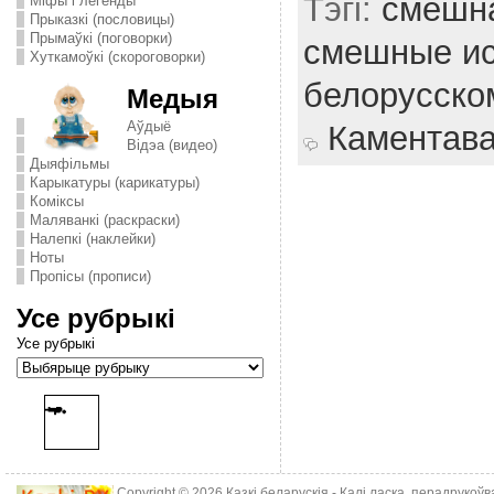
Тэгі:
смешна
Міфы і легенды
Прыказкі (пословицы)
Прымаўкі (поговорки)
смешные ис
Хуткамоўкі (скороговорки)
белорусско
Медыя
Аўдыё
Каментав
Відэа (видео)
Дыяфільмы
Карыкатуры (карикатуры)
Комiксы
Маляванкі (раскраски)
Налепкі (наклейки)
Ноты
Пропісы (прописи)
Усе рубрыкі
Усе рубрыкі
Copyright © 2026
Казкі беларускія
- Калі ласка, перадрукоў