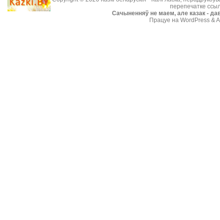
перепечатке ссыл
Cачыненняў не маем, але казак - дав
Працуе на WordPress & A