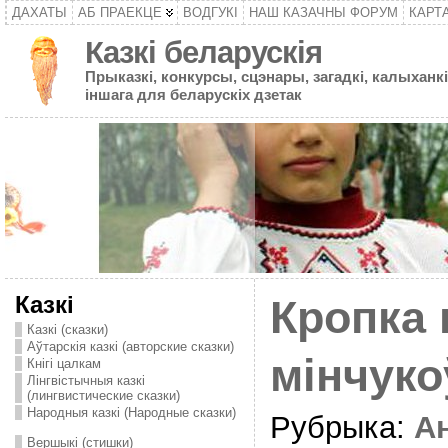
ДАХАТЫ
АБ ПРАЕКЦЕ
ВОДГУКІ
НАШ КАЗАЧНЫ ФОРУМ
КАРТ
Казкі беларускія
Прыказкі, конкурсы, сцэнары, загадкі, калыханкі
іншага для беларускіх дзетак
Казкі
Кропка
Казкі (сказки)
Аўтарскія казкі (авторские сказки)
мінчуко
Кнігі цалкам
Лінгвістычныя казкі
(лингвистические сказки)
Народныя казкі (Народные сказки)
Рубрыка:
А
Вершыкі (стишки)