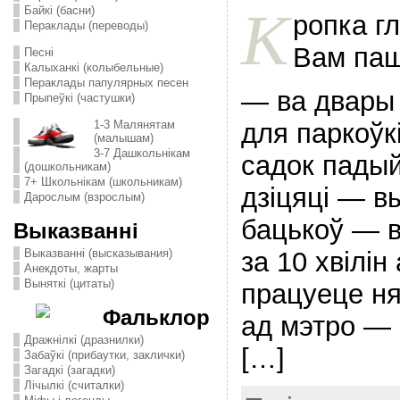
К
Байкі (басни)
ропка г
Пераклады (переводы)
Вам паш
Песні
Калыханкі (колыбельные)
Пераклады папулярных песен
— ва двары
Прыпеўкі (частушки)
для паркоўк
1-3 Малянятам
(малышам)
3-7 Дашкольнікам
садок пады
(дошкольникам)
7+ Школьнікам (школьникам)
дзіцяці — в
Дарослым (взрослым)
бацькоў — 
Выказванні
за 10 хвілі
Выказванні (высказывания)
Анекдоты, жарты
Выняткі (цитаты)
працуеце ня
Фальклор
ад мэтро — 
Дражнілкі (дразнилки)
[…]
Забаўкі (прибаутки, заклички)
Загадкі (загадки)
Лічылкі (считалки)