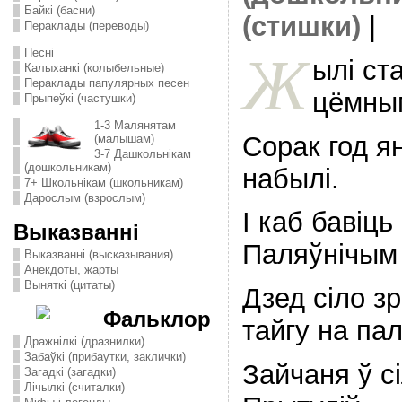
Байкі (басни)
(стишки)
|
Пераклады (переводы)
Ж
Песні
ылі ст
Калыханкі (колыбельные)
Пераклады папулярных песен
цёмным
Прыпеўкі (частушки)
1-3 Малянятам
Сорак год я
(малышам)
3-7 Дашкольнікам
(дошкольникам)
набылі.
7+ Школьнікам (школьникам)
Дарослым (взрослым)
I каб бавіць
Выказванні
Паляўнічым 
Выказванні (высказывания)
Анекдоты, жарты
Выняткі (цитаты)
Дзед сіло з
Фальклор
тайгу на па
Дражнілкі (дразнилки)
Забаўкі (прибаутки, заклички)
Зайчаня ў сі
Загадкі (загадки)
Лічылкі (считалки)