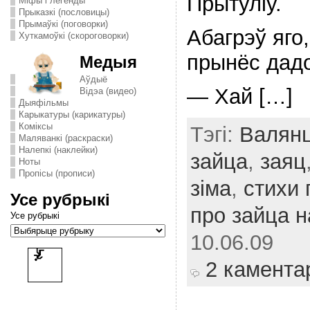
Прытуліў.
Міфы і легенды
Прыказкі (пословицы)
Прымаўкі (поговорки)
Абагрэў яго
Хуткамоўкі (скороговорки)
прынёс дад
Медыя
Аўдыё
— Хай […]
Відэа (видео)
Дыяфільмы
Карыкатуры (карикатуры)
Комiксы
Тэгі:
Валянц
Маляванкі (раскраски)
Налепкі (наклейки)
зайца
,
заяц
Ноты
Пропісы (прописи)
зіма
,
стихи 
Усе рубрыкі
про зайца 
Усе рубрыкі
10.06.09
2 камента