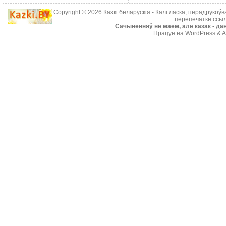
Copyright © 2026
Казкі беларускія
- Калі ласка, перадрукоў
перепечатке ссыл
Cачыненняў не маем, але казак - дав
Працуе на WordPress & A