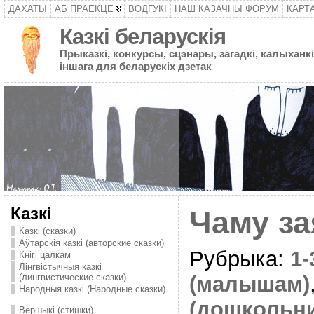
ДАХАТЫ
АБ ПРАЕКЦЕ
ВОДГУКІ
НАШ КАЗАЧНЫ ФОРУМ
КАРТ
Казкі беларускія
Прыказкі, конкурсы, сцэнары, загадкі, калыханкі
іншага для беларускіх дзетак
Казкі
Чаму з
Казкі (сказки)
Аўтарскія казкі (авторские сказки)
Рубрыка:
1
Кнігі цалкам
Лінгвістычныя казкі
(лингвистические сказки)
(малышам)
Народныя казкі (Народные сказки)
(дошкольн
Вершыкі (стишки)