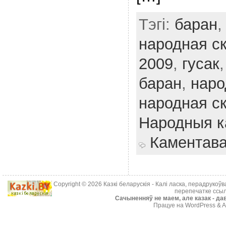
Тэгі:
баран
народная с
2009
,
гусак
баран
,
наро
народная ск
Народныя к
Каментав
Copyright © 2026
Казкі беларускія
- Калі ласка, перадрукоў
перепечатке ссыл
Cачыненняў не маем, але казак - дав
Працуе на WordPress & A