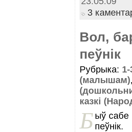
23.05.09
3 камента
Вол, бар
пеўнік
Рубрыка:
1
(малышам)
(дошкольн
казкі (Наро
Б
ыў сабе 
пеўнік.