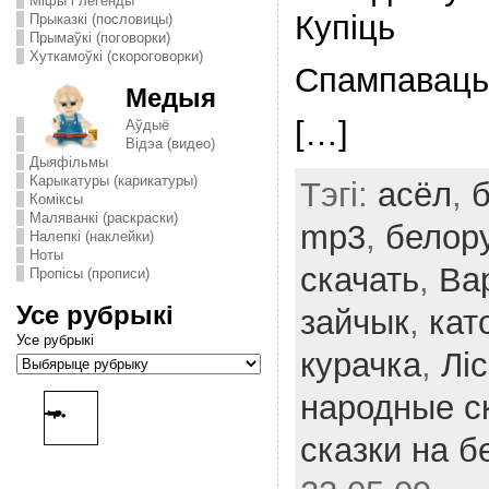
Міфы і легенды
Купіць
Прыказкі (пословицы)
Прымаўкі (поговорки)
Хуткамоўкі (скороговорки)
Спампаваць
Медыя
[…]
Аўдыё
Відэа (видео)
Дыяфільмы
Карыкатуры (карикатуры)
Тэгі:
асёл
,
б
Комiксы
Маляванкі (раскраски)
mp3
,
белору
Налепкі (наклейки)
Ноты
скачать
,
Ва
Пропісы (прописи)
Усе рубрыкі
зайчык
,
кат
Усе рубрыкі
курачка
,
Ліс
народные с
сказки на 