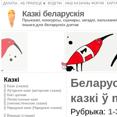
ДАХАТЫ
АБ ПРАЕКЦЕ
ВОДГУКІ
НАШ КАЗАЧНЫ ФОРУМ
КАРТ
Казкі беларускія
Прыказкі, конкурсы, сцэнары, загадкі, калыханкі
іншага для беларускіх дзетак
Казкі
Белару
Казкі (сказки)
Аўтарскія казкі (авторские сказки)
казкі ў
Кнігі цалкам
Лінгвістычныя казкі
(лингвистические сказки)
Народныя казкі (Народные сказки)
Рубрыка:
1
Вершыкі (стишки)