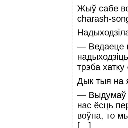
Жыў сабе в
charash-song
Надыходзіла 
— Ведаеце 
надыходзіць
трэба хатку 
Дык тыя на я
— Выдумаў л
нас ёсць пе
воўна, то м
[…]