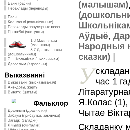
(малышам)
Байкі (басни)
Пераклады (переводы)
(дошкольн
Песні
Калыханкі (колыбельные)
Школьніка
Пераклады папулярных песен
Прыпеўкі (частушки)
Аўдыё
,
Дар
1-3 Малянятам
Народныя к
(малышам)
3-7 Дашкольнікам
сказки)
|
(дошкольникам)
7+ Школьнікам (школьникам)
Дарослым (взрослым)
У
складан
Выказванні
час 1 га
Выказванні (высказывания)
Анекдоты, жарты
Літаратурна
Выняткі (цитаты)
Я.Колас (1),
Фальклор
Чытае Вікта
Дражнілкі (дразнилки)
Забаўкі (прибаутки, заклички)
Загадкі (загадки)
Складанку м
Лічылкі (считалки)