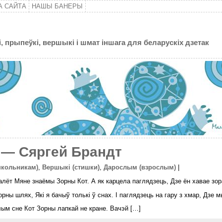
А САЙТА
НАШЫ БАНЕРЫ
, прыпеўкі, вершыкі і шмат іншага для беларускіх дзетак
— Сяргей Брандт
школьникам)
,
Вершыкі (стишки)
,
Дарослым (взрослым)
|
палёт Мяне знаёмы Зорны Кот. А як карцела паглядзець, Дзе ён хавае зор
орны шлях, Якi я бачыў толькi ў снах. I паглядзець на гару з xмар, Дзе м
ым сне Кот Зорны лапкай не кране. Вачэй […]