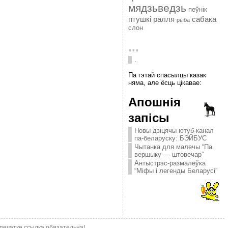
мядзьведзь
пеўнік
птушкі
ралля
сабака
рыба
слон
...
.
Па гэтай спасылцы казак
няма, але ёсць цікавае:
Апошнія
запісы
Новы дзіцячы ютуб-канал
па-беларуску: БЭЙБУС
Чытанка для малечы “Па
вершыку — штовечар”
Антыстрэс-размалёўка
“Міфы і легенды Беларусі”
епечатке ссылка обязательна!