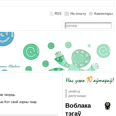
RSS
На пошту
Каментары
увайсці
ак чвэрць.
далучыцца
ые Кот свой зорны твар.
Воблака
тэгаў