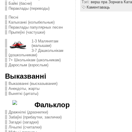
Тэгі:
верш пра Зорнага Ката
Байкі (басни)
Каментаваць
Пераклады (переводы)
Песні
Калыханкі (колыбельные)
Пераклады папулярных песен
Прыпеўкі (частушки)
1-3 Малянятам
(малышам)
3-7 Дашкольнікам
(дошкольникам)
7+ Школьнікам (школьникам)
Дарослым (взрослым)
Выказванні
Выказванні (высказывания)
Анекдоты, жарты
Выняткі (цитаты)
Фальклор
Дражнілкі (дразнилки)
Забаўкі (прибаутки, заклички)
Загадкі (загадки)
Лічылкі (считалки)