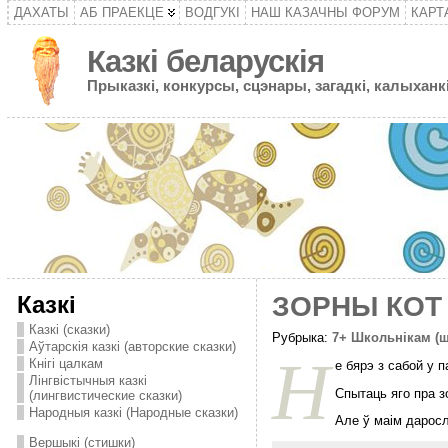
ДАХАТЫ
АБ ПРАЕКЦЕ
ВОДГУКІ
НАШ КАЗАЧНЫ ФОРУМ
КАРТ
Казкі беларускія
Прыказкі, конкурсы, сцэнары, загадкі, калыханкі
Казкі
ЗОРНЫ КОТ 
Казкі (сказки)
Рубрыка:
7+ Школьнікам (
Аўтарскія казкі (авторские сказки)
Н
Кнігі цалкам
е бярэ з сабой у 
Лінгвістычныя казкі
Спытаць яго пра з
(лингвистические сказки)
Народныя казкі (Народные сказки)
Але ў маiм даросл
Вершыкі (стишки)