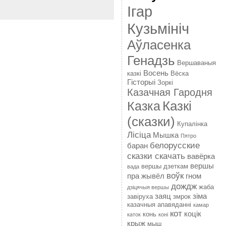
Ігар
Кузьмініч
Аўласенка
Генадзь
Вершаваныя
Восень
казкі
Вёска
Гісторыі
Зоркі
Казачная Гародня
Казкі
Казка
(сказки)
Купалінка
Лісіца
Мышка
Пятро
белорусские
баран
сказки скачать
вавёрка
вершы
вершы дзеткам
вада
воўк
пра жывёл
гном
дождж
жаба
дзіцячыя вершы
заяц
зіма
завіруха
змрок
казачныя апавяданні
камар
кот
коцік
конь
каток
коні
крыж
мыш