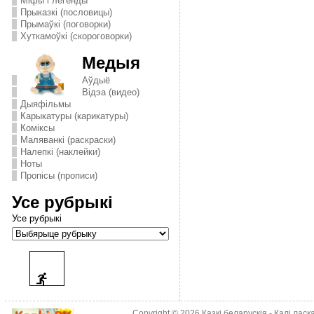
Міфы і легенды
Прыказкі (пословицы)
Прымаўкі (поговорки)
Хуткамоўкі (скороговорки)
Медыя
Аўдыё
Відэа (видео)
Дыяфільмы
Карыкатуры (карикатуры)
Комiксы
Маляванкі (раскраски)
Налепкі (наклейки)
Ноты
Пропісы (прописи)
Усе рубрыкі
Усе рубрыкі
Copyright © 2026
Казкі беларускія
- Калі лас