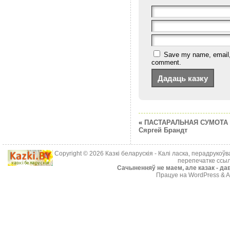
Save my name, email, a
comment.
«
ПАСТАРАЛЬНАЯ СУМОТА 
Сяргей Брандт
Copyright © 2026
Казкі беларускія
- Калі ласка, перадрукоў
перепечатке ссыл
Cачыненняў не маем, але казак - дав
Працуе на WordPress & A