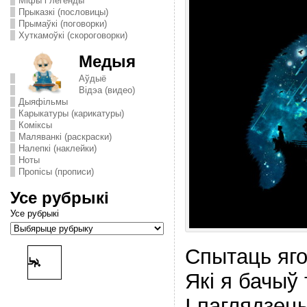
Міфы і легенды
Прыказкі (пословицы)
Прымаўкі (поговорки)
Хуткамоўкі (скороговорки)
Медыя
Аўдыё
Відэа (видео)
Дыяфільмы
Карыкатуры (карикатуры)
Комiксы
Маляванкі (раскраски)
Налепкі (наклейки)
Ноты
Пропісы (прописи)
Усе рубрыкі
Усе рубрыкі
Спытаць яго
Якi я бачыў 
I паглядзець