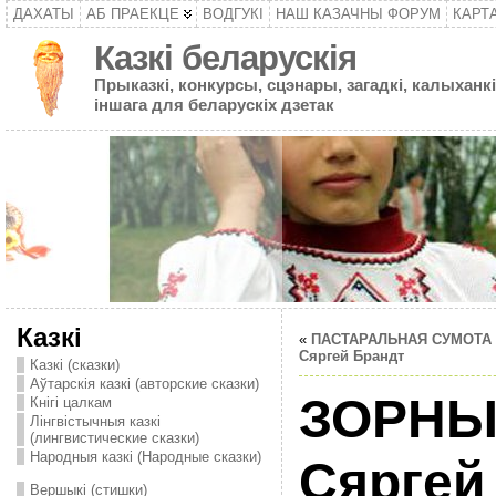
ДАХАТЫ
АБ ПРАЕКЦЕ
ВОДГУКІ
НАШ КАЗАЧНЫ ФОРУМ
КАРТ
Казкі беларускія
Прыказкі, конкурсы, сцэнары, загадкі, калыханкі
іншага для беларускіх дзетак
Казкі
«
ПАСТАРАЛЬНАЯ СУМОТА 
Сяргей Брандт
Казкі (сказки)
Аўтарскія казкі (авторские сказки)
ЗОРНЫ
Кнігі цалкам
Лінгвістычныя казкі
(лингвистические сказки)
Народныя казкі (Народные сказки)
Сяргей
Вершыкі (стишки)