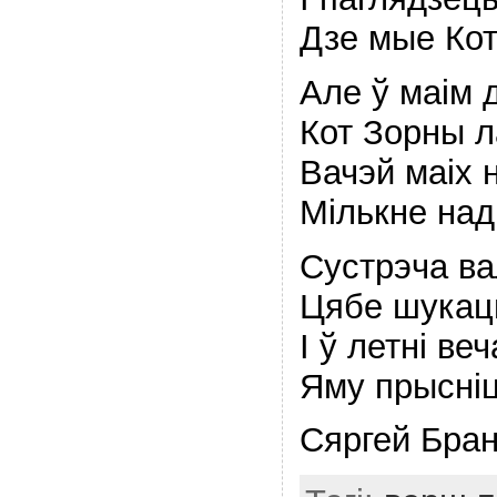
Дзе мые Кот
Але ў маiм 
Кот Зорны л
Вачэй маiх н
Мiлькне над
Сустрэча вал
Цябе шукаць
I ў летнi веч
Яму прыснiц
Сяргей Бран