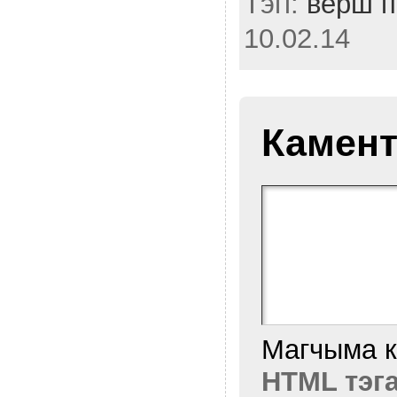
Тэгі:
верш п
10.02.14
Камент
Магчыма 
HTML тэг