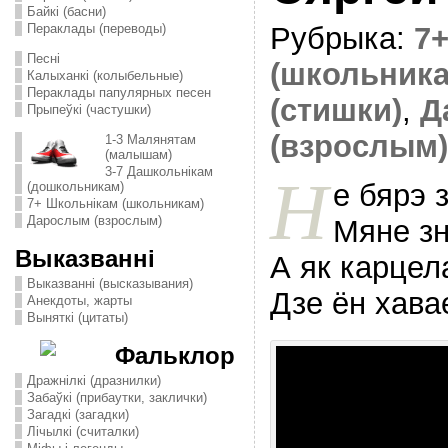
Байкі (басни)
Пераклады (переводы)
Рубрыка:
7
Песні
(школьника
Калыханкі (колыбельные)
Пераклады папулярных песен
(стишки)
,
Д
Прыпеўкі (частушки)
(взрослым)
1-3 Малянятам
(малышам)
3-7 Дашкольнікам
Н
е бярэ 
(дошкольникам)
7+ Школьнікам (школьникам)
Дарослым (взрослым)
Мяне зн
Выказванні
А як карцел
Выказванні (высказывания)
Дзе ён хава
Анекдоты, жарты
Выняткі (цитаты)
Фальклор
Дражнілкі (дразнилки)
Забаўкі (прибаутки, заклички)
Загадкі (загадки)
Лічылкі (считалки)