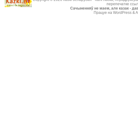
перепечатке ссыл
Cачыненняў не маем, але казак - дав
Працуе на WordPress & A