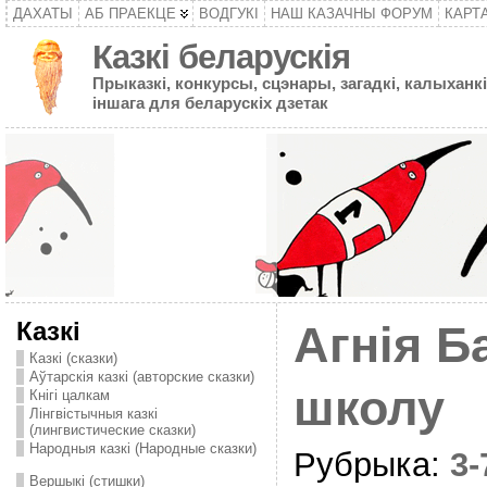
ДАХАТЫ
АБ ПРАЕКЦЕ
ВОДГУКІ
НАШ КАЗАЧНЫ ФОРУМ
КАРТ
Казкі беларускія
Прыказкі, конкурсы, сцэнары, загадкі, калыханкі
іншага для беларускіх дзетак
Казкі
Агнія Б
Казкі (сказки)
Аўтарскія казкі (авторские сказки)
школу
Кнігі цалкам
Лінгвістычныя казкі
(лингвистические сказки)
Народныя казкі (Народные сказки)
Рубрыка:
3
Вершыкі (стишки)