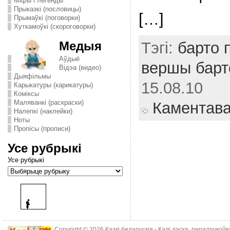
Міфы і легенды
Прыказкі (пословицы)
[…]
Прымаўкі (поговорки)
Хуткамоўкі (скороговорки)
Медыя
Тэгі:
барто 
Аўдыё
вершы барт
Відэа (видео)
Дыяфільмы
15.08.10
Карыкатуры (карикатуры)
Комiксы
Маляванкі (раскраски)
Каментав
Налепкі (наклейки)
Ноты
Пропісы (прописи)
Усе рубрыкі
Усе рубрыкі
Copyright © 2026
Казкі беларускія
- Калі ласка, перадрукоў