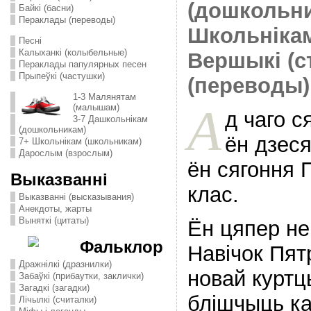
(дошкольн
Байкі (басни)
Пераклады (переводы)
Школьніка
Песні
Калыханкі (колыбельные)
Вершыкі (с
Пераклады папулярных песен
Прыпеўкі (частушки)
(переводы)
1-3 Малянятам
А
(малышам)
д чаго с
3-7 Дашкольнікам
(дошкольникам)
ён дзеся
7+ Школьнікам (школьникам)
Дарослым (взрослым)
ён сягоння 
Выказванні
клас.
Выказванні (высказывания)
Анекдоты, жарты
Выняткі (цитаты)
Ён цяпер не
Фальклор
Навічок Пят
Дражнілкі (дразнилки)
новай курт
Забаўкі (прибаутки, заклички)
Загадкі (загадки)
блішчыць ка
Лічылкі (считалки)