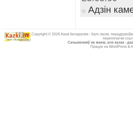
Адзін кам
Copyright © 2026
Казкі беларускія
- Калі ласка, перадрукоў
перепечатке ссыл
Cачыненняў не маем, але казак - дав
Працуе на WordPress & A