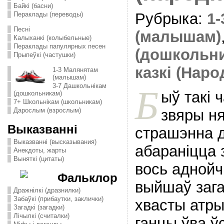
Байкі (басни)
Рубрыка:
1
Пераклады (переводы)
Песні
(малышам)
Калыханкі (колыбельные)
Пераклады папулярных песен
(дошкольн
Прыпеўкі (частушки)
казкі (Наро
1-3 Малянятам
(малышам)
3-7 Дашкольнікам
Б
ыў такі ч
(дошкольникам)
7+ Школьнікам (школьникам)
звяры ня
Дарослым (взрослым)
Выказванні
страшэнна д
Выказванні (высказывания)
абараніцца 
Анекдоты, жарты
Выняткі (цитаты)
вось аднойч
Фальклор
выйшаў зага
Дражнілкі (дразнилки)
Забаўкі (прибаутки, заклички)
хвасты атры
Загадкі (загадки)
Лічылкі (считалки)
ганцы ўва ў