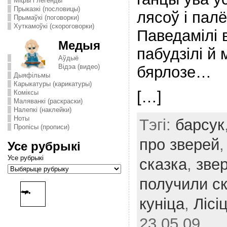
Міфы і легенды
Прыказкі (пословицы)
лясоў і палё
Прымаўкі (поговорки)
Хуткамоўкі (скороговорки)
Паведамілі в
Медыя
пабудзілі й 
Аўдыё
Відэа (видео)
бярлозе…
Дыяфільмы
Карыкатуры (карикатуры)
[…]
Комiксы
Маляванкі (раскраски)
Налепкі (наклейки)
Ноты
Тэгі:
барсук
Пропісы (прописи)
про зверей
Усе рубрыкі
Усе рубрыкі
сказка
,
зве
получили с
куніца
,
Лісі
23.05.09