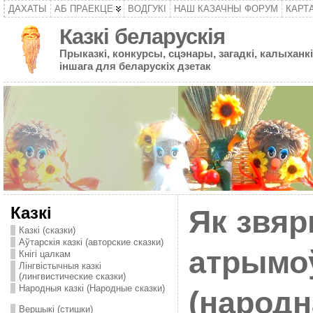
ДАХАТЫ
АБ ПРАЕКЦЕ
ВОДГУКІ
НАШ КАЗАЧНЫ ФОРУМ
КАРТ
Казкі беларускія
Прыказкі, конкурсы, сцэнары, загадкі, калыханкі
іншага для беларускіх дзетак
Казкі
Як звя
Казкі (сказки)
Аўтарскія казкі (авторские сказки)
атрымо
Кнігі цалкам
Лінгвістычныя казкі
(лингвистические сказки)
Народныя казкі (Народные сказки)
(народн
Вершыкі (стишки)