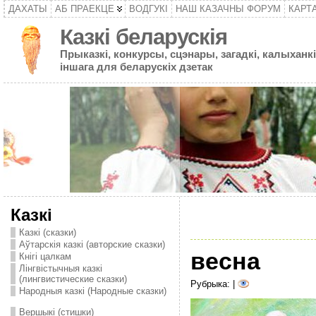
ДАХАТЫ
АБ ПРАЕКЦЕ
ВОДГУКІ
НАШ КАЗАЧНЫ ФОРУМ
КАРТ
Казкі беларускія
Прыказкі, конкурсы, сцэнары, загадкі, калыханкі
іншага для беларускіх дзетак
Казкі
Казкі (сказки)
Аўтарскія казкі (авторские сказки)
весна
Кнігі цалкам
Лінгвістычныя казкі
(лингвистические сказки)
Рубрыка: |
Народныя казкі (Народные сказки)
Вершыкі (стишки)