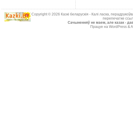
Copyright © 2026
Казкі беларускія
- Калі ласка, перадрукоў
перепечатке ссыл
Cачыненняў не маем, але казак - дав
Працуе на WordPress & A