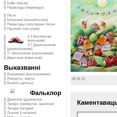
Байкі (басни)
Пераклады (переводы)
Песні
Калыханкі (колыбельные)
Пераклады папулярных песен
Прыпеўкі (частушки)
1-3 Малянятам
(малышам)
3-7 Дашкольнікам
(дошкольникам)
7+ Школьнікам (школьникам)
Дарослым (взрослым)
Выказванні
Выказванні (высказывания)
Анекдоты, жарты
08.04.15
Выняткі (цитаты)
Фальклор
Дражнілкі (дразнилки)
Каментавац
Забаўкі (прибаутки, заклички)
Загадкі (загадки)
Лічылкі (считалки)