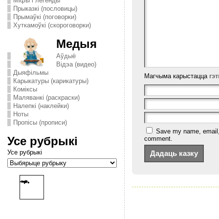
Міфы і легенды
Прыказкі (пословицы)
Прымаўкі (поговорки)
Хуткамоўкі (скороговорки)
Медыя
Аўдыё
Відэа (видео)
Дыяфільмы
Магчыма карыстацца
гэ
Карыкатуры (карикатуры)
Комiксы
Маляванкі (раскраски)
Налепкі (наклейки)
Ноты
Пропісы (прописи)
Save my name, email, a
Усе рубрыкі
comment.
Усе рубрыкі