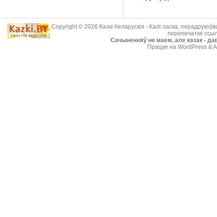
Copyright © 2026
Казкі беларускія
- Калі ласка, перадрукоў
перепечатке ссыл
Cачыненняў не маем, але казак - дав
Працуе на WordPress & A