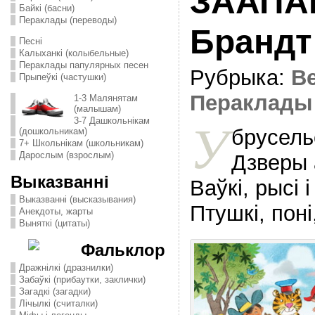
ЗААПАР
Байкі (басни)
Пераклады (переводы)
Брандт
Песні
Калыханкі (колыбельные)
Пераклады папулярных песен
Рубрыка:
В
Прыпеўкі (частушки)
Пераклады
1-3 Малянятам
(малышам)
3-7 Дашкольнікам
У
брусель
(дошкольникам)
7+ Школьнікам (школьникам)
Дарослым (взрослым)
Дзверы 
Выказванні
Ваўкі, рысі 
Выказванні (высказывания)
Птушкі, поні
Анекдоты, жарты
Выняткі (цитаты)
Фальклор
Дражнілкі (дразнилки)
Забаўкі (прибаутки, заклички)
Загадкі (загадки)
Лічылкі (считалки)