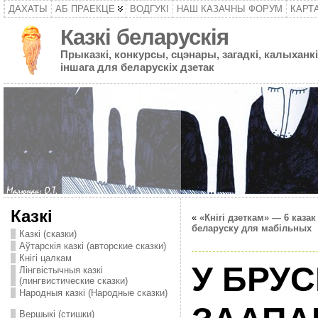
ДАХАТЫ
АБ ПРАЕКЦЕ
ВОДГУКІ
НАШ КАЗАЧНЫ ФОРУМ
КАРТ
Казкі беларускія
Прыказкі, конкурсы, сцэнары, загадкі, калыханкі
іншага для беларускіх дзетак
Казкі
«
«Кнігі дзеткам» — 6 казак
беларуску для мабільных
Казкі (сказки)
Аўтарскія казкі (авторские сказки)
Кнігі цалкам
У БРУ
Лінгвістычныя казкі
(лингвистические сказки)
Народныя казкі (Народные сказки)
Вершыкі (стишки)