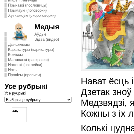
Міфы і легенды
Прыказкі (пословицы)
Прымаўкі (поговорки)
Хуткамоўкі (скороговорки)
Медыя
Аўдыё
Відэа (видео)
Дыяфільмы
Карыкатуры (карикатуры)
Комiксы
Маляванкі (раскраски)
Налепкі (наклейки)
Ноты
Пропісы (прописи)
Нават ёсць 
Усе рубрыкі
Дзетак зноў
Усе рубрыкі
Медзвядзі, 
Кожны з іх 
Колькі цуд