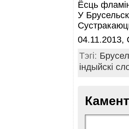
Ёсць фламін
У Брусельск
Сустракаюць
04.11.2013,
Тэгі:
Брусел
індыйскі сл
Камент