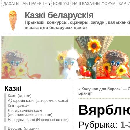
ДАХАТЫ
АБ ПРАЕКЦЕ
ВОДГУКІ
НАШ КАЗАЧНЫ ФОРУМ
КАРТ
Казкі беларускія
Прыказкі, конкурсы, сцэнары, загадкі, калыханкі
іншага для беларускіх дзетак
Казкі
«
Кажушок для бярозкi — 
Брандт
Казкі (сказки)
Аўтарскія казкі (авторские сказки)
Вярбл
Кнігі цалкам
Лінгвістычныя казкі
(лингвистические сказки)
Народныя казкі (Народные сказки)
Рубрыка:
1
Вершыкі (стишки)