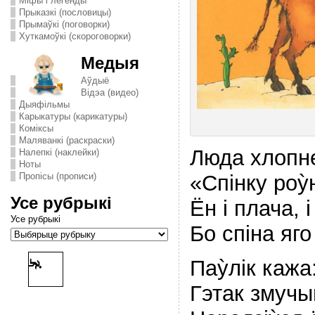
Міфы і легенды
Прыказкі (пословицы)
Прымаўкі (поговорки)
Хуткамоўкі (скороговорки)
Медыя
Аўдыё
Відэа (видео)
Дыяфільмы
Карыкатуры (карикатуры)
Комiксы
Маляванкі (раскраски)
Люда хлопне
Налепкі (наклейки)
Ноты
Пропісы (прописи)
«Спiнку роỳ
Усе рубрыкі
Ён i плача, 
Усе рубрыкі
Бо спiна яго
Паỳлiк кажа
Гэтак змучы