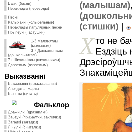
(малышам)
Байкі (басни)
Пераклады (переводы)
(дошкольн
Песні
Калыханкі (колыбельные)
(стишки)
|
Пераклады папулярных песен
Прыпеўкі (частушки)
Х
то не ба
1-3 Малянятам
(малышам)
Ездзiць 
3-7 Дашкольнікам
(дошкольникам)
Дрэсiроỳшч
7+ Школьнікам (школьникам)
Дарослым (взрослым)
Знакамiцей
Выказванні
Выказванні (высказывания)
Анекдоты, жарты
Выняткі (цитаты)
Фальклор
Дражнілкі (дразнилки)
Забаўкі (прибаутки, заклички)
Загадкі (загадки)
Лічылкі (считалки)