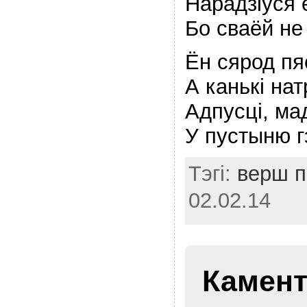
Нарадзiỳся 
Бо сваёй не
Ён сярод пя
А канькi на
Адпусцi, ма
У пустыню г
Тэгі:
верш п
02.02.14
Камент