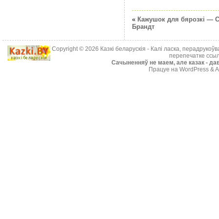
«
Кажушок для бярозкi — 
Брандт
Copyright © 2026
Казкі беларускія
- Калі ласка, перадрукоў
перепечатке ссыл
Cачыненняў не маем, але казак - дав
Працуе на WordPress & A