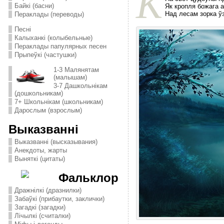
К
Байкі (басни)
Як кропля божага 
Над лесам зорка ў
Пераклады (переводы)
Песні
Калыханкі (колыбельные)
Пераклады папулярных песен
Прыпеўкі (частушки)
1-3 Малянятам
(малышам)
3-7 Дашкольнікам
(дошкольникам)
7+ Школьнікам (школьникам)
Дарослым (взрослым)
Выказванні
Выказванні (высказывания)
Анекдоты, жарты
Выняткі (цитаты)
Фальклор
Дражнілкі (дразнилки)
Забаўкі (прибаутки, заклички)
Загадкі (загадки)
Лічылкі (считалки)