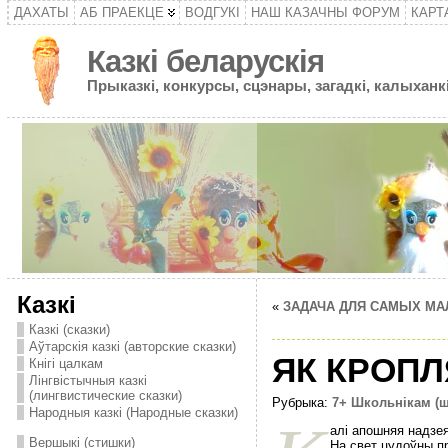
ДАХАТЫ
АБ ПРАЕКЦЕ
ВОДГУКІ
НАШ КАЗАЧНЫ ФОРУМ
КАРТ
Казкі беларускія
Прыказкі, конкурсы, сцэнары, загадкі, калыханкі
Казкі
«
ЗАДАЧА ДЛЯ САМЫХ МАЛ
Казкі (сказки)
Аўтарскія казкі (авторские сказки)
ЯК КРОПЛ
Кнігі цалкам
Лінгвістычныя казкі
(лингвистические сказки)
Рубрыка:
7+ Школьнікам (
Народныя казкі (Народные сказки)
алі апошняя надзе
Вершыкі (стишки)
На свет цудоўны п