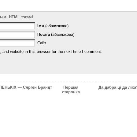
тымі HTML тэгамі
Імя
(абавязкова)
Пошта
(абавязкова)
Сайт
and website in this browser for the next time I comment.
ЕНЬКІХ — Сяргей Брандт
Першая
Да дабра цi да лiх
старонка