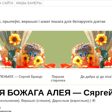
А САЙТА
НАШЫ БАНЕРЫ
, прыпеўкі, вершыкі і шмат іншага для беларускіх дзетак
ЕНЬКІХ — Сяргей Брандт
Першая
Да дабра цi да лiх
старонка
Я БОЖАГА АЛЕЯ — Сяргей
школьникам)
,
Вершыкі (стишки)
,
Дарослым (взрослым)
|
я
рападзе,