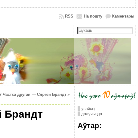
RSS
На пошту
Каментары
а? Частка другая — Сяргей Брандт
»
увайсці
 Брандт
далучыцца
Аўтар: