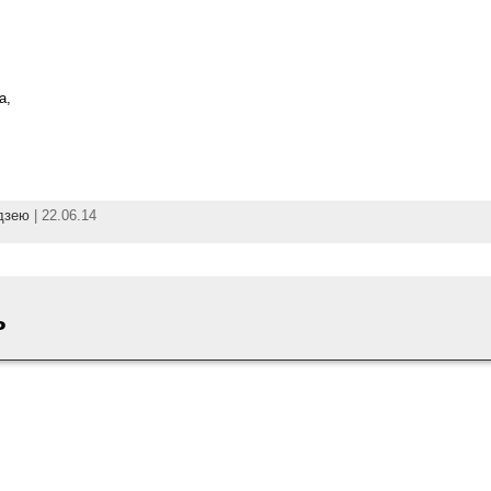
а,
дзею
| 22.06.14
ь