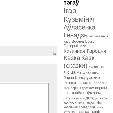
тэгаў
Ігар
Кузьмініч
Аўласенка
Генадзь
Вершаваныя
Восень
казкі
Вёска
Гісторыі
Зоркі
Казачная Гародня
Казкі
Казка
(сказки)
Купалінка
Лісіца
Мышка
Пятро
белорусские
баран
сказки скачать
вавёрка
вершы
вершы дзеткам
вада
воўк
пра жывёл
гном
дождж
жаба
дзіцячыя вершы
заяц
зіма
завіруха
змрок
казачныя апавяданні
камар
кот
коцік
конь
каток
коні