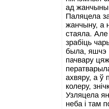
ад жанчыны
Паляцела за
жанчыну, а 
стаяла. Але 
зрабіць чар
была, яшчэ 
пачвару цяж
ператварыл
ахвяру, а ў
колеру, зніч
Узляцела ян
неба і там п