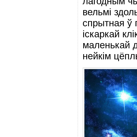
лагодным ч
вельмі здоль
спрытная ў 
іскаркай клі
маленькай д
нейкім цёпл