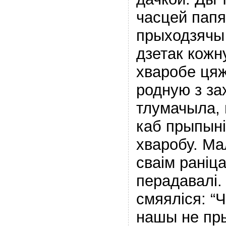
часцей пап
прыходзячы 
дзетак кожн
хваробе цяж
родную з за
тлумачыла, 
каб прыпын
хваробу. М
сваім раніц
перадавалі.
смяяліся: “Ч
нашы не пр