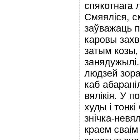
спякотнага л
Смяяліся, с
заўважаць п
каровы захва
затым козы, 
занядужылі
людзей зора
каб абараніл
вялікія. У п
худы і тонкі
знічка-невя
краем сваім