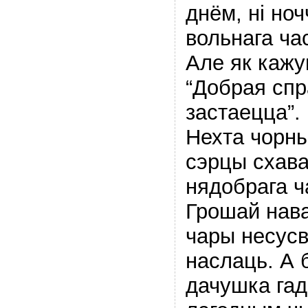
днём, ні ноч
вольнага ча
Але як кажу
“Добрая спра
застаецца”.
Нехта чорны
сэрцы схава
нядобрага ч
Грошай нава
чары несусв
наслаць. А 
дачушка гад