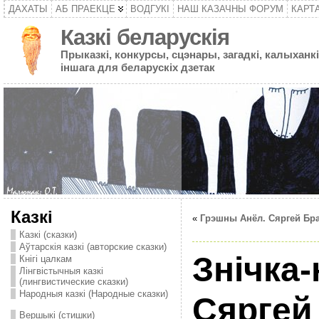
ДАХАТЫ
АБ ПРАЕКЦЕ
ВОДГУКІ
НАШ КАЗАЧНЫ ФОРУМ
КАРТ
Казкі беларускія
Прыказкі, конкурсы, сцэнары, загадкі, калыханкі
іншага для беларускіх дзетак
Казкі
«
Грэшны Анёл. Сяргей Бр
Казкі (сказки)
Аўтарскія казкі (авторские сказки)
Знічка-
Кнігі цалкам
Лінгвістычныя казкі
(лингвистические сказки)
Народныя казкі (Народные сказки)
Сяргей
Вершыкі (стишки)