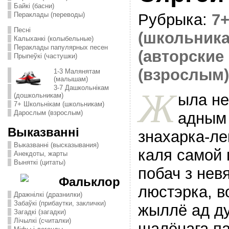
Байкі (басни)
Пераклады (переводы)
Рубрыка:
7
Песні
(школьника
Калыханкі (колыбельные)
Пераклады папулярных песен
(авторские 
Прыпеўкі (частушки)
(взрослым)
1-3 Малянятам
(малышам)
3-7 Дашкольнікам
Ж
ыла не
(дошкольникам)
7+ Школьнікам (школьникам)
Дарослым (взрослым)
адным
Выказванні
знахарка-ле
Выказванні (высказывания)
каля самой 
Анекдоты, жарты
Выняткі (цитаты)
побач з невя
Фальклор
люстэрка, в
Дражнілкі (дразнилки)
Забаўкі (прибаутки, заклички)
жыллё ад ду
Загадкі (загадки)
Лічылкі (считалки)
шалёнага па