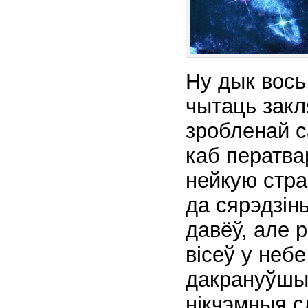
Ну дык вось
чытаць закля
зробленай с
каб ператва
нейкую стра
да сярэдзін
давёў, але 
вісеў у неб
дакрануўшы
нікчэмныя с