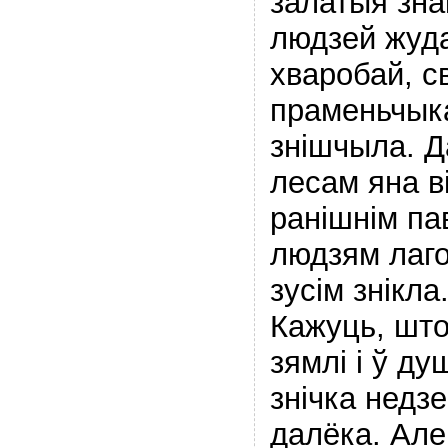
залатыя зна
людзей жуда
хваробай, с
праменьчык
знішчыла. Д
лесам яна в
ранішнім па
людзям лаго
зусім знікла
Кажуць, што
зямлі і ў д
знічка недзе
далёка. Але,