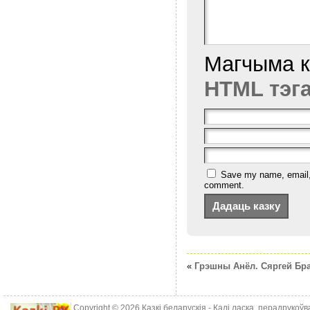
Магчыма 
HTML тэг
Save my name, email, a
comment.
«
Грэшны Анёл. Сяргей Бр
Copyright © 2026
Казкі беларускія
- Калі ласка, перадрукоў