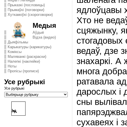
Міфы і легенды
Прыказкі (пословицы)
ядлоўцавы х
Прымаўкі (поговорки)
Хуткамоўкі (скороговорки)
Хто не веда
Медыя
сцяжынку, я
Аўдыё
Відэа (видео)
стогадовых е
Дыяфільмы
Карыкатуры (карикатуры)
ведаў, дзе 
Комiксы
Маляванкі (раскраски)
знахаркі. А
Налепкі (наклейки)
Ноты
многа добра
Пропісы (прописи)
ратавала ад
Усе рубрыкі
Усе рубрыкі
дарослых і 
сны вылівал
папярэджва
сухавеях і з