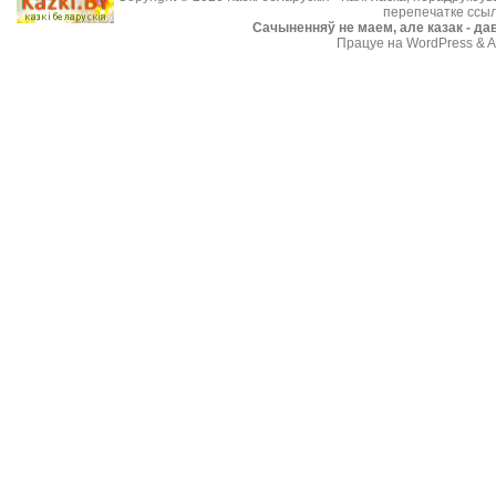
перепечатке ссыл
Cачыненняў не маем, але казак - дав
Працуе на WordPress & A