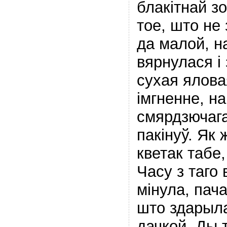
блакітнай з
тое, што не
да малой, н
вярнулася і 
сухая ялова
імгненне, н
смярдзючага
пакінуў. Як ж
кветак табе,
Часу з таго
мінула, пач
што здарыла
дачкой. Ды т