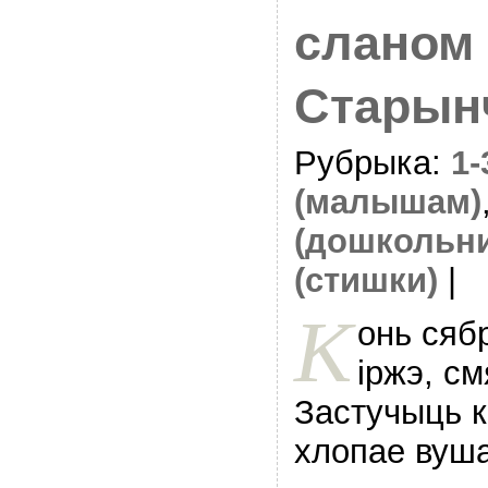
сланом
Старын
Рубрыка:
1
(малышам)
(дошкольн
(стишки)
|
К
онь сяб
iржэ, с
Застучыць к
хлопае вуша