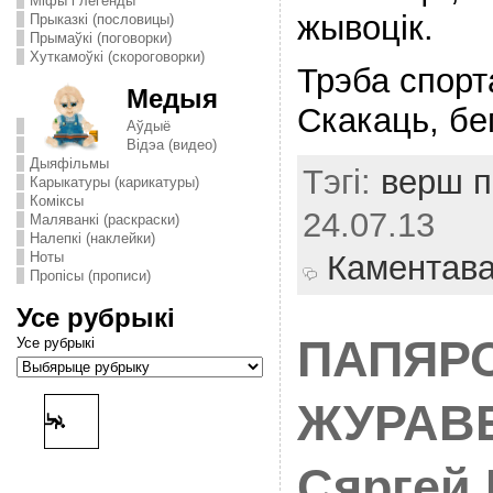
Міфы і легенды
жывоцiк.
Прыказкі (пословицы)
Прымаўкі (поговорки)
Хуткамоўкі (скороговорки)
Трэба спорт
Медыя
Скакаць, бе
Аўдыё
Відэа (видео)
Дыяфільмы
Тэгі:
верш п
Карыкатуры (карикатуры)
Комiксы
24.07.13
Маляванкі (раскраски)
Налепкі (наклейки)
Ноты
Каментав
Пропісы (прописи)
Усе рубрыкі
ПАПЯР
Усе рубрыкі
ЖУРАВЕ
Сяргей