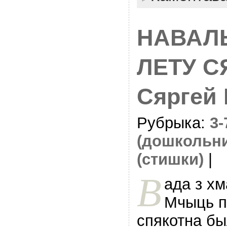
НАВАЛ
ЛЕТУ 
Сяргей
Рубрыка:
3
(дошкольн
(стишки)
|
В
ада з хм
Мчыць п
спякотна бы