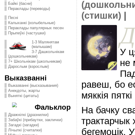
(дошкольн
Байкі (басни)
Пераклады (переводы)
(стишки)
|
Песні
Калыханкі (колыбельные)
Пераклады папулярных песен
Прыпеўкі (частушки)
1-3 Малянятам
(малышам)
У ц
3-7 Дашкольнікам
(дошкольникам)
не 
7+ Школьнікам (школьникам)
Дарослым (взрослым)
Пад
Выказванні
равеш, бо е
Выказванні (высказывания)
Анекдоты, жарты
мяккiя пяткi
Выняткі (цитаты)
Фальклор
На бачку св
Дражнілкі (дразнилки)
трактарчык 
Забаўкі (прибаутки, заклички)
Загадкі (загадки)
бегемоцiк, 
Лічылкі (считалки)