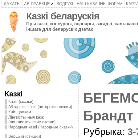
ДАХАТЫ
АБ ПРАЕКЦЕ
ВОДГУКІ
НАШ КАЗАЧНЫ ФОРУМ
КАРТ
Казкі беларускія
Прыказкі, конкурсы, сцэнары, загадкі, калыханкі
іншага для беларускіх дзетак
Казкі
БЕГЕМО
Казкі (сказки)
Аўтарскія казкі (авторские сказки)
Брандт
Кнігі цалкам
Лінгвістычныя казкі
(лингвистические сказки)
Народныя казкі (Народные сказки)
Рубрыка:
3
Вершыкі (стишки)