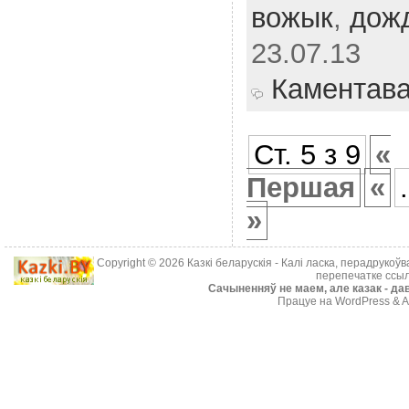
вожык
,
дож
23.07.13
Каментав
Ст. 5 з 9
«
Першая
«
.
»
Copyright © 2026
Казкі беларускія
- Калі ласка, перадрукоў
перепечатке ссыл
Cачыненняў не маем, але казак - дав
Працуе на WordPress & A