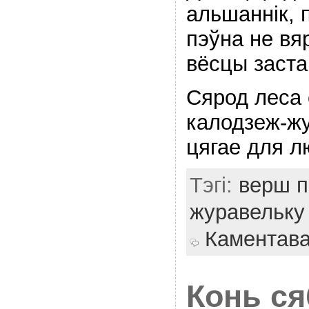
альшаннiк, п
пэўна не вя
вёсцы заста
Сярод леса 
калодзеж-ж
цягае для л
Тэгі:
верш п
журавельку
Каментав
Конь ся