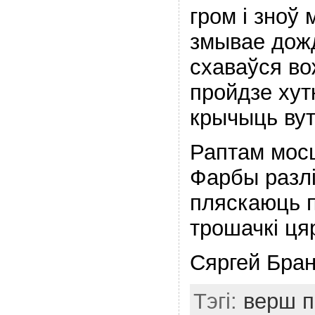
гром i зноў
змывае дож
схаваўся во
пройдзе хут
крычыць вут
Раптам мос
Фарбы разлi
пляскаюць 
трошачкi ця
Сяргей Бран
Тэгі:
верш п