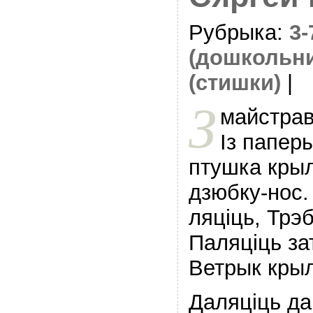
Рубрыка:
3
(дошкольн
(стишки)
|
З
майстрав
Iз папер
птушка крыл
дзюбку-нос.
ляцiць, Трэ
Паляцiць за
Ветрык кры
Даляцiць да