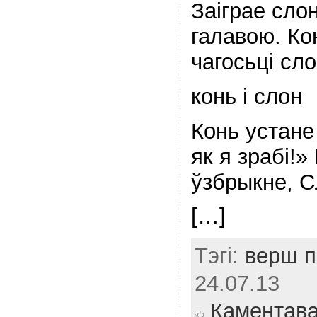
Заiграе сло
галавою. Ко
чагосьцi сл
конь i cлон
Конь устане 
як я зрабi!»
ўзбрыкне, Сл
[…]
Тэгі:
верш пр
24.07.13
Каментав