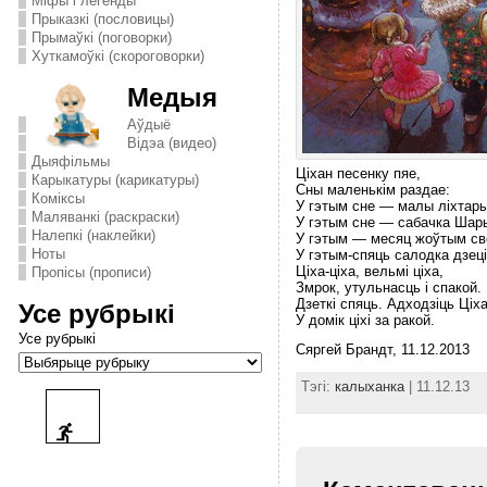
Міфы і легенды
Прыказкі (пословицы)
Прымаўкі (поговорки)
Хуткамоўкі (скороговорки)
Медыя
Аўдыё
Відэа (видео)
Дыяфільмы
Цiхан песенку пяе,
Карыкатуры (карикатуры)
Сны маленькiм раздаe:
Комiксы
У гэтым сне — малы лiхтары
Маляванкі (раскраски)
У гэтым сне — сабачка Шар
Налепкі (наклейки)
У гэтым — месяц жоўтым све
Ноты
У гэтым-спяць салодка дзецi
Цiха-цiха, вельмi цiха,
Пропісы (прописи)
Змрок, утульнасць i спакой.
Дзеткi спяць. Адходзiць Цiх
Усе рубрыкі
У домiк цiхi за ракой.
Усе рубрыкі
Сяргей Брандт, 11.12.2013
Тэгі:
калыханка
| 11.12.13