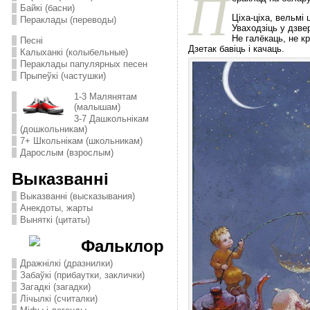
П
Байкі (басни)
Цiха-цiха, вельмi 
Пераклады (переводы)
Уваходзiць у дзве
Не галёкаць, не к
Песні
Дзетак бавiць i качаць.
Калыханкі (колыбельные)
Пераклады папулярных песен
Прыпеўкі (частушки)
1-3 Малянятам
(малышам)
3-7 Дашкольнікам
(дошкольникам)
7+ Школьнікам (школьникам)
Дарослым (взрослым)
Выказванні
Выказванні (высказывания)
Анекдоты, жарты
Выняткі (цитаты)
Фальклор
Дражнілкі (дразнилки)
Забаўкі (прибаутки, заклички)
Загадкі (загадки)
Лічылкі (считалки)