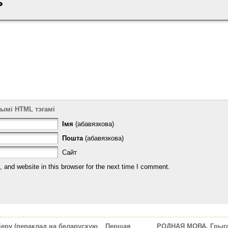
ь
тымі HTML тэгамі
Імя
(абавязкова)
Пошта
(абавязкова)
Сайт
and website in this browser for the next time I comment.
еру (пераклад на беларускую
Першая
РОДНАЯ МОВА. Грыгор