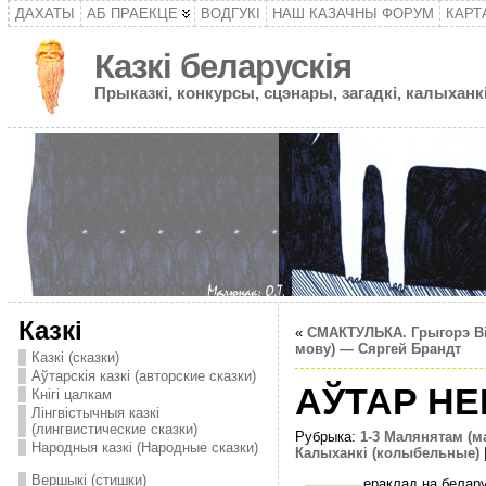
ДАХАТЫ
АБ ПРАЕКЦЕ
ВОДГУКІ
НАШ КАЗАЧНЫ ФОРУМ
КАРТ
Казкі беларускія
Прыказкі, конкурсы, сцэнары, загадкі, калыханкі
Казкі
«
СМАКТУЛЬКА. Грыгорэ Ві
мову) — Сяргей Брандт
Казкі (сказки)
Аўтарскія казкі (авторские сказки)
АЎТАР НЕ
Кнігі цалкам
Лінгвістычныя казкі
(лингвистические сказки)
Рубрыка:
1-3 Малянятам (
Народныя казкі (Народные сказки)
Калыханкі (колыбельные)
Вершыкі (стишки)
ераклад на белар