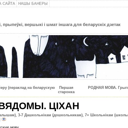
А САЙТА
НАШЫ БАНЕРЫ
, прыпеўкі, вершыкі і шмат іншага для беларускіх дзетак
еру (пераклад на беларускую
Першая
РОДНАЯ МОВА. Грыгор
старонка
ВЯДОМЫ. ЦIХАН
малышам)
,
3-7 Дашкольнікам (дошкольникам)
,
7+ Школьнікам (школь
|
ускую мову