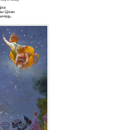
цiха
ры Цiхан.
рычаць,