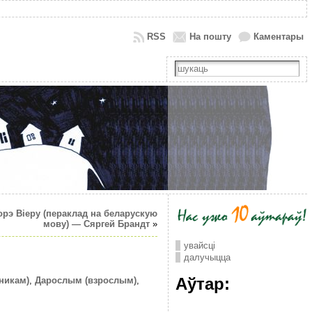
RSS
На пошту
Каментары
э Віеру (пераклад на беларускую
мову) — Сяргей Брандт
»
увайсці
далучыцца
Аўтар:
никам)
,
Дарослым (взрослым)
,