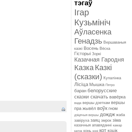
тэгаў
Ігар
Кузьмініч
Аўласенка
Генадзь
Вершаваныя
Восень
казкі
Вёска
Гісторыі
Зоркі
Казачная Гародня
Казкі
Казка
(сказки)
Купалінка
Лісіца
Мышка
Пятро
белорусские
баран
сказки скачать
вавёрка
вершы
вершы дзеткам
вада
воўк
пра жывёл
гном
дождж
жаба
дзіцячыя вершы
заяц
зіма
завіруха
змрок
казачныя апавяданні
камар
кот
коцік
конь
каток
коні