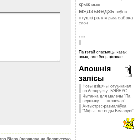
крыж
мыш
мядзьведзь
пеўнік
птушкі
ралля
сабака
рыба
слон
...
.
Па гэтай спасылцы казак
няма, але ёсць цікавае:
Апошнія
запісы
Новы дзіцячы ютуб-канал
па-беларуску: БЭЙБУС
Чытанка для малечы “Па
вершыку — штовечар”
Антыстрэс-размалёўка
“Міфы і легенды Беларусі”
э Віеру (пераклад на беларускую