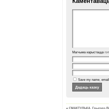
Каментавац
Магчыма карыстацца
гэ
Save my name, email, 
«
СМАКТУЛЬКА. Грыгорэ Ві