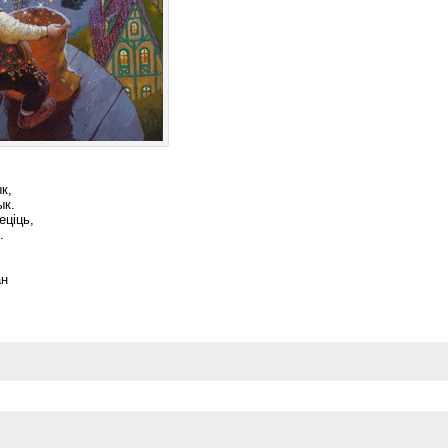
к,
ык.
цiць,
.
ан