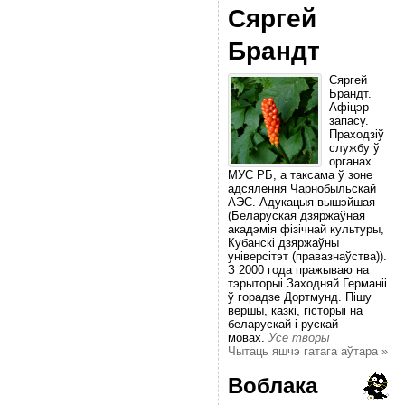
Сяргей
Брандт
Сяргей
Брандт.
Афіцэр
запасу.
Праходзіў
службу ў
органах
МУС РБ, а таксама ў зоне
адсялення Чарнобыльскай
АЭС. Адукацыя вышэйшая
(Беларуская дзяржаўная
акадэмія фізічнай культуры,
Кубанскі дзяржаўны
універсітэт (правазнаўства)).
З 2000 года пражываю на
тэрыторыі Заходняй Германіі
ў горадзе Дортмунд. Пішу
вершы, казкі, гісторыі на
беларускай і рускай
мовах.
Усе творы
Чытаць яшчэ гатага аўтара »
Воблака