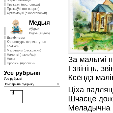
Міфы і легенды
Прыказкі (пословицы)
Прымаўкі (поговорки)
Хуткамоўкі (скороговорки)
Медыя
Аўдыё
Відэа (видео)
Дыяфільмы
Карыкатуры (карикатуры)
Комiксы
Маляванкі (раскраски)
Налепкі (наклейки)
За малымi 
Ноты
Пропісы (прописи)
I звiнiць, з
Усе рубрыкі
Ксёндз малi
Усе рубрыкі
Цiха падля
Шчасце дож
Меладычна 