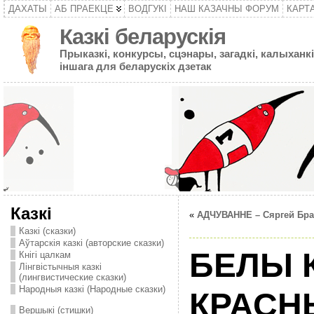
ДАХАТЫ
АБ ПРАЕКЦЕ
ВОДГУКІ
НАШ КАЗАЧНЫ ФОРУМ
КАРТ
Казкі беларускія
Прыказкі, конкурсы, сцэнары, загадкі, калыханкі
іншага для беларускіх дзетак
Казкі
«
АДЧУВАННЕ – Сяргей Бра
Казкі (сказки)
Аўтарскія казкі (авторские сказки)
БЕЛЫ 
Кнігі цалкам
Лінгвістычныя казкі
(лингвистические сказки)
Народныя казкі (Народные сказки)
КРАСНЫ
Вершыкі (стишки)