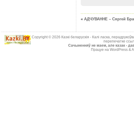
«
АДЧУВАННЕ – Сяргей Бра
Copyright © 2026
Казкі беларускія
- Калі ласка, перадрукоў
перепечатке ссыл
Cачыненняў не маем, але казак - дав
Працуе на WordPress & A