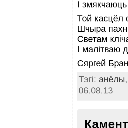
I змякчаюць
Той касцёл 
Шчыра пахн
Светам клiч
I малiтваю д
Сяргей Бран
Тэгі:
анёлы
06.08.13
Камент