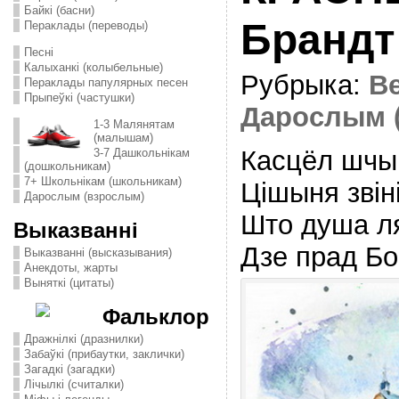
Байкі (басни)
Брандт
Пераклады (переводы)
Песні
Калыханкі (колыбельные)
Рубрыка:
В
Пераклады папулярных песен
Прыпеўкі (частушки)
Дарослым 
1-3 Малянятам
(малышам)
Касцёл шчы
3-7 Дашкольнікам
(дошкольникам)
7+ Школьнікам (школьникам)
Цiшыня звiн
Дарослым (взрослым)
Што душа ля
Выказванні
Дзе прад Бо
Выказванні (высказывания)
Анекдоты, жарты
Выняткі (цитаты)
Фальклор
Дражнілкі (дразнилки)
Забаўкі (прибаутки, заклички)
Загадкі (загадки)
Лічылкі (считалки)