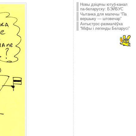
Новы дзіцячы ютуб-канал
па-беларуску: БЭЙБУС
Чытанка для малечы “Па
вершыку — штовечар”
Антыстрэс-размалёўка
“Міфы і легенды Беларусі”