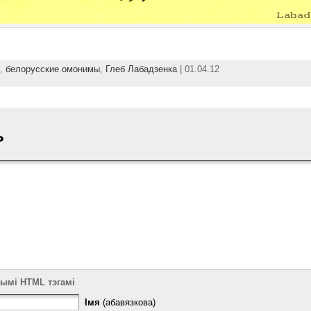
,
белорусские омонимы
,
Глеб Лабадзенка
| 01.04.12
ь
тымі HTML тэгамі
Імя
(абавязкова)