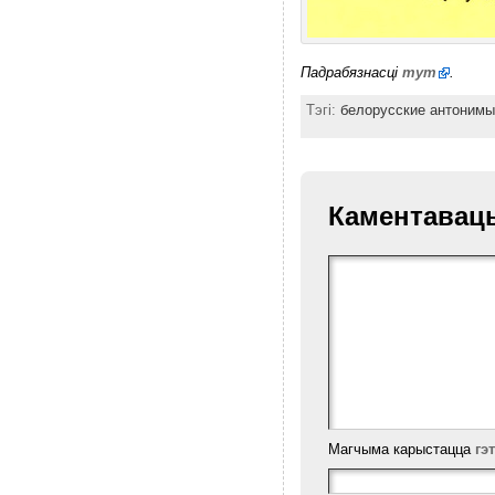
Падрабязнасці
тут
.
Тэгі:
белорусские антонимы
Каментавац
Магчыма карыстацца
гэ