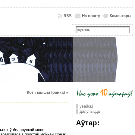
RSS
На пошту
Каментары
Кот i мышы (байка)
»
увайсці
далучыцца
Аўтар:
ьцях ў беларускай мове.
нарадзілася з простай моўнай схемкі