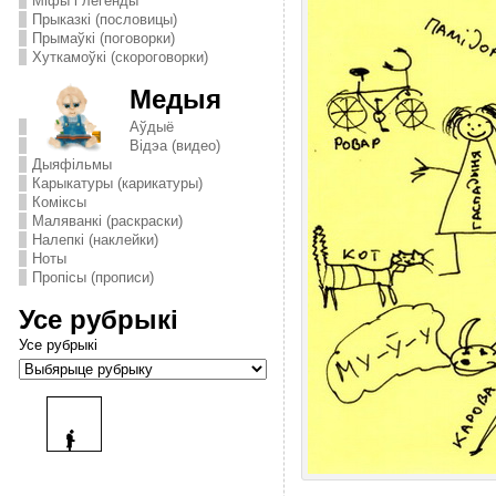
Міфы і легенды
Прыказкі (пословицы)
Прымаўкі (поговорки)
Хуткамоўкі (скороговорки)
Медыя
Аўдыё
Відэа (видео)
Дыяфільмы
Карыкатуры (карикатуры)
Комiксы
Маляванкі (раскраски)
Налепкі (наклейки)
Ноты
Пропісы (прописи)
Усе рубрыкі
Усе рубрыкі