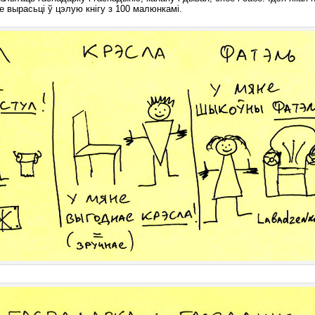
уе вырасьці ў цэлую кнігу з 100 малюнкамі.