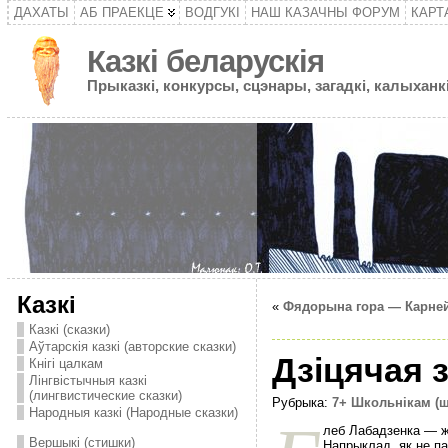
ДАХАТЫ
АБ ПРАЕКЦЕ
ВОДГУКІ
НАШ КАЗАЧНЫ ФОРУМ
КАРТ
Казкі беларускія
Прыказкі, конкурсы, сцэнары, загадкі, калыханкі
Казкі
«
Фядорына гора — Карней
Казкі (сказки)
Аўтарскія казкі (авторские сказки)
Дзіцячая 
Кнігі цалкам
Лінгвістычныя казкі
(лингвистические сказки)
Рубрыка:
7+ Школьнікам (
Народныя казкі (Народные сказки)
леб Лабадзенка — ж
Вершыкі (стишки)
Напрыклад, як не па