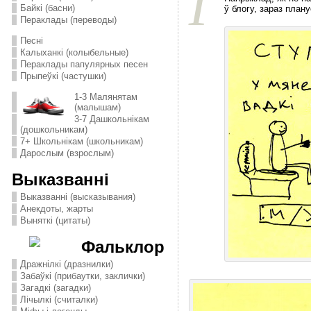
Г
Байкі (басни)
ў блогу, зараз план
Пераклады (переводы)
Песні
Калыханкі (колыбельные)
Пераклады папулярных песен
Прыпеўкі (частушки)
1-3 Малянятам
(малышам)
3-7 Дашкольнікам
(дошкольникам)
7+ Школьнікам (школьникам)
Дарослым (взрослым)
Выказванні
Выказванні (высказывания)
Анекдоты, жарты
Выняткі (цитаты)
Фальклор
Дражнілкі (дразнилки)
Забаўкі (прибаутки, заклички)
Загадкі (загадки)
Лічылкі (считалки)