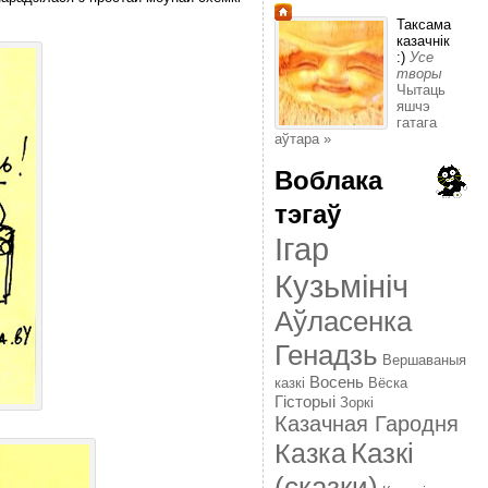
Таксама
казачнік
:)
Усе
творы
Чытаць
яшчэ
гатага
аўтара »
Воблака
тэгаў
Ігар
Кузьмініч
Аўласенка
Генадзь
Вершаваныя
Восень
казкі
Вёска
Гісторыі
Зоркі
Казачная Гародня
Казкі
Казка
(сказки)