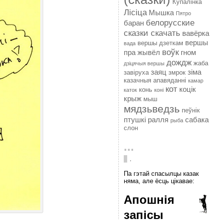
Купалінка
Лісіца
Мышка
Пятро
белорусские
баран
сказки скачать
вавёрка
вершы
вершы дзеткам
вада
воўк
пра жывёл
гном
дождж
жаба
дзіцячыя вершы
заяц
зіма
завіруха
змрок
казачныя апавяданні
камар
кот
коцік
конь
каток
коні
крыж
мыш
мядзьведзь
пеўнік
птушкі
ралля
сабака
рыба
слон
...
.
Па гэтай спасылцы казак
няма, але ёсць цікавае:
Апошнія
запісы