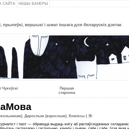
А САЙТА
НАШЫ БАНЕРЫ
, прыпеўкі, вершыкі і шмат іншага для беларускіх дзетак
 Чукоўскі
Першая
старонка
заМова
школьникам)
,
Дарослым (взрослым)
,
Комiксы
|
урналіст і паэт — збіраецца выдаць кнігу аб распаўсюджаных складанас
блытаць гаспадарку і гаспадыню, канапу і дыван, сябе і сабе. Ідэя якая 