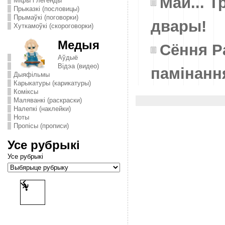
Май... Т
Міфы і легенды
Прыказкі (пословицы)
Прымаўкі (поговорки)
двары!
Хуткамоўкі (скороговорки)
Медыя
Сёння Р
Аўдыё
Відэа (видео)
памінанн
Дыяфільмы
Карыкатуры (карикатуры)
Комiксы
Маляванкі (раскраски)
Налепкі (наклейки)
Ноты
Пропісы (прописи)
Усе рубрыкі
Усе рубрыкі