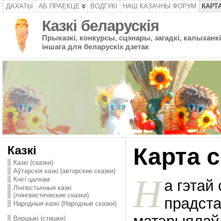
ДАХАТЫ
АБ ПРАЕКЦЕ
ВОДГУКІ
НАШ КАЗАЧНЫ ФОРУМ
КАРТ
Казкі беларускія
Прыказкі, конкурсы, сцэнары, загадкі, калыханкі
іншага для беларускіх дзетак
Казкі
Карта 
Казкі (сказки)
Аўтарскія казкі (авторские сказки)
Н
Кнігі цалкам
а гэтай
Лінгвістычныя казкі
(лингвистические сказки)
прадста
Народныя казкі (Народные сказки)
Вершыкі (стишки)