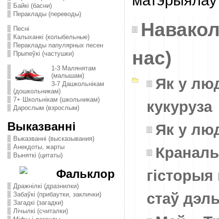
матэрыялаў
Байкі (басни)
Пераклады (переводы)
Навакол
Песні
Калыханкі (колыбельные)
Пераклады папулярных песен
нас)
Прыпеўкі (частушки)
1-3 Малянятам
(малышам)
Як у люд
3-7 Дашкольнікам
(дошкольникам)
7+ Школьнікам (школьникам)
кукуруза
Дарослым (взрослым)
Выказванні
Як у люд
Выказванні (высказывания)
Анекдоты, жарты
Краналь
Выняткі (цитаты)
гісторыя 
Фальклор
Дражнілкі (дразнилки)
стаў дэл
Забаўкі (прибаутки, заклички)
Загадкі (загадки)
Лічылкі (считалки)