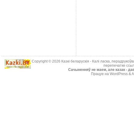
Copyright © 2026
Казкі беларускія
- Калі ласка, перадрукоў
перепечатке ссыл
Cачыненняў не маем, але казак - дав
Працуе на WordPress & A