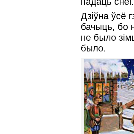
падаць снег.
Дзіўна ўсё 
бачыць, бо 
не было зімы
было.