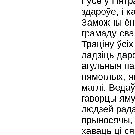
І ўсё ў Пятр
здароўе, і к
Заможны ён 
грамаду сва
Траціну ўсіх
ладзіць даро
агульныя па
нямоглых, як
маглі. Ведаў
гаворцы яму
людзей рада
прыносячы, 
хаваць ці с