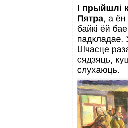
І прыйшлі 
Пятра
, а ён
байкі ёй ба
падкладае. 
Шчасце раза
сядзяць, ку
слухаюць.