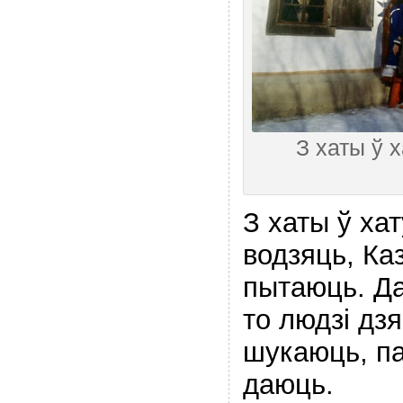
З хаты ў 
З хаты ў ха
водзяць, Ка
пытаюць. Да
то людзі дз
шукаюць, па
даюць.