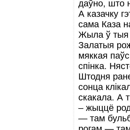
даўно, што н
А казачку г
сама Каза н
Жыла ў тыя 
Залатыя рожк
мяккая паўс
спінка. Няс
Штодня ране
сонца кліка
скакала. А т
– жыццё род
— там бульб
рогам — там