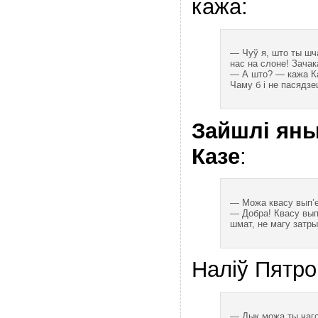
кажа:
— Чуў я, што ты шча
нас на слоне! Зачак
— А што? — кажа Ка
Чаму б і не пасядзе
Зайшлі яны 
Казе
:
— Можа квасу вып’е
— Добра! Квасу вып
шмат, не магу затр
Наліў Пятро
— Дык можа ты чаго