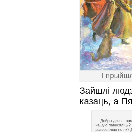
І прыйшл
Зайшлі людзі
казаць, а Пя
— Добры дзень, вам 
нашую павесяліць? 
развесяліце яе як?