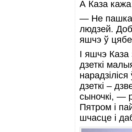
А Каза кажа
— Не пашка
людзей. Доб
яшчэ ў цябе
І яшчэ Каза
дзеткі малыя
нарадзіліся
дзеткі – дзв
сыночкі, — 
Пятром і п
шчасце і да