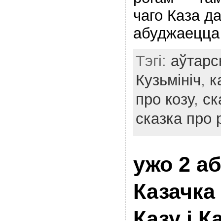
чаго Каза д
абуджаецц
Тэгі:
аўтарс
Кузьмініч
,
к
про козу
,
ск
сказка про
ужо 2 а
Казачка
Казу і 