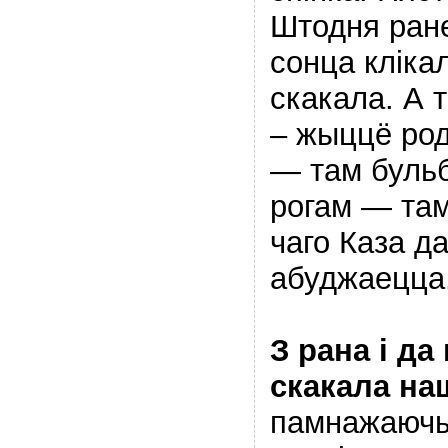
Штодня ране
сонца кліка
скакала. А т
– жыццё род
— там бульб
рогам — там
чаго Каза д
абуджаецца
З рана і да
скакала на
памнажаючы