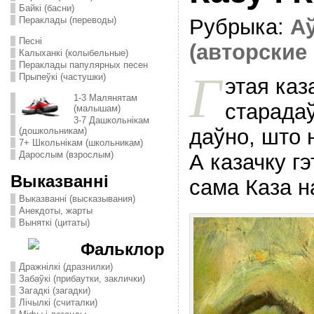
Байкі (басни)
Пераклады (переводы)
Рубрыка:
Аў
Песні
(авторские 
Калыханкі (колыбельные)
Пераклады папулярных песен
Г
Прыпеўкі (частушки)
этая каз
1-3 Малянятам
старадаў
(малышам)
3-7 Дашкольнікам
даўно, што н
(дошкольникам)
7+ Школьнікам (школьникам)
Дарослым (взрослым)
А казачку г
Выказванні
сама Каза н
Выказванні (высказывания)
Анекдоты, жарты
Выняткі (цитаты)
Фальклор
Дражнілкі (дразнилки)
Забаўкі (прибаутки, заклички)
Загадкі (загадки)
Лічылкі (считалки)