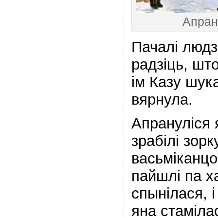
Апрану
Пачалі людз
радзіць, што
ім Казу шук
вярнула.
Апрануліся я
зрабілі зор
васьміканцо
пайшлі па х
спынілася, і
яна стаміла