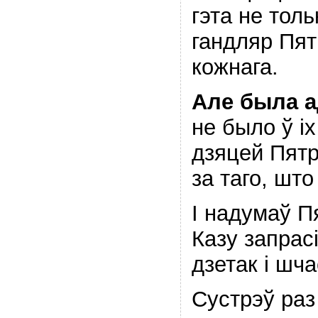
гэта не толь
гандляр Пятр
кожнага.
Але была а
не было ў іх
дзяцей Пятр
за таго, што
І надумаў П
Казу запрасі
дзетак і шч
Сустрэў раз