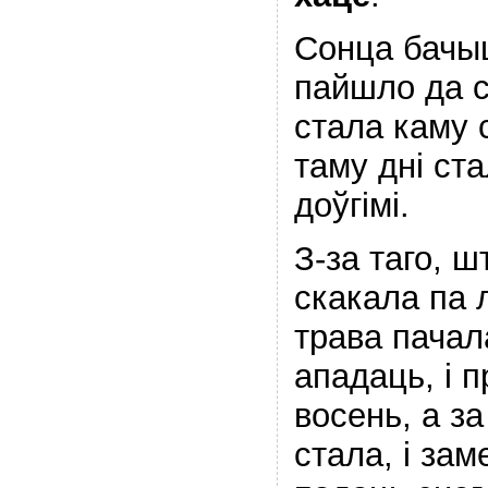
Сонца бачыц
пайшло да с
стала каму 
таму дні стал
доўгімі.
З-за таго, ш
скакала па л
трава пачал
ападаць, і 
восень, а за
стала, і за