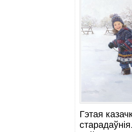
Гэтая казач
старадаўнія