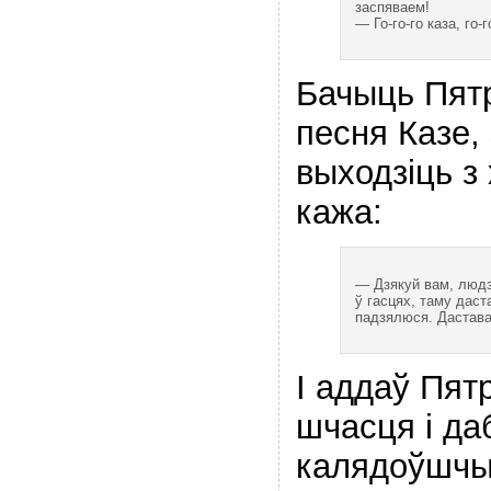
заспяваем!
— Го-го-го каза, го
Бачыць Пят
песня Казе,
выходзіць з
кажа:
— Дзякуй вам, людзі
ў гасцях, таму даста
падзялюся. Дастава
І аддаў Пят
шчасця і да
калядоўшчык