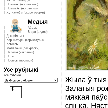
Міфы і легенды
Прыказкі (пословицы)
Прымаўкі (поговорки)
Хуткамоўкі (скороговорки)
Медыя
Аўдыё
Відэа (видео)
Дыяфільмы
Карыкатуры (карикатуры)
Комiксы
Маляванкі (раскраски)
Налепкі (наклейки)
Ноты
Пропісы (прописи)
Усе рубрыкі
Усе рубрыкі
Жыла ў тыя 
Залатыя рожк
мяккая паўс
спінка. Няс