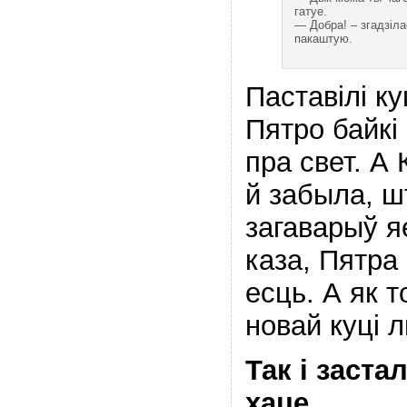
гатуе.
— Добра! – згадзіла
пакаштую.
Паставілі к
Пятро байкі
пра свет. А
й забыла, шт
загаварыў я
каза, Пятра
есць. А як т
новай куці 
Так і заста
хаце
.