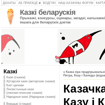
ДАХАТЫ
АБ ПРАЕКЦЕ
ВОДГУКІ
НАШ КАЗАЧНЫ ФОРУМ
КАРТ
Казкі беларускія
Прыказкі, конкурсы, сцэнары, загадкі, калыханкі
іншага для беларускіх дзетак
Казкі
«
Казка пра прадпрымальн
Пятра, Казу і Каляды (відэа
Казкі (сказки)
Аўтарскія казкі (авторские сказки)
Казачка
Кнігі цалкам
Лінгвістычныя казкі
(лингвистические сказки)
Народныя казкі (Народные сказки)
Казу і
Вершыкі (стишки)