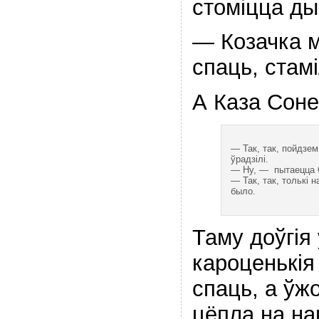
стоміцца ды
— Козачка м
спаць, стамі
А Каза Соне
— Так, так, пойдзем
ўрадзілі.
— Ну, — пытаецца 
— Так, так, толькі н
было.
Таму доўгія 
кароценькія
спаць, а ўжо
цёпла на на