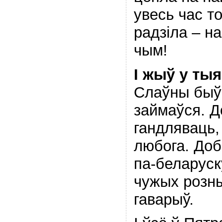
увесь час то
радзіла – н
чым!
І жыў у ты
Слаўны быў
займаўся. Д
гандляваць,
любога. До
па-беларуску
чужых розн
гаварыў.