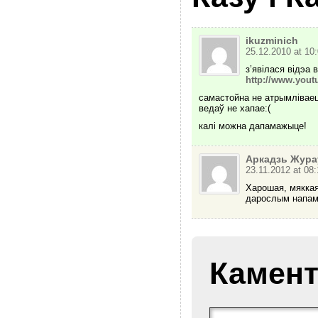
ikuzminich
25.12.2010 at 10
з’явілася відэа 
http://www.you
самастойна не атрымліваец
ведаў не хапае:(
калі можна дапамажыце!
Аркадзь Жура
23.11.2012 at 08:
Харошая, мяккая 
дарослым напамі
Камент