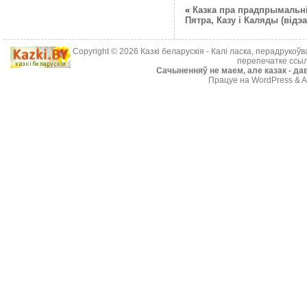
«
Казка пра прадпрымальн
Пятра, Казу і Каляды (відэа
Copyright © 2026
Казкі беларускія
- Калі ласка, перадрукоў
перепечатке ссыл
Cачыненняў не маем, але казак - дав
Працуе на WordPress & A