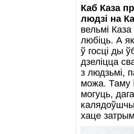
Каб Каза п
людзі на К
вельмі Каза
любіць. А як
ў госці ды 
дзеліцца св
з людзьмі, 
можа. Таму 
могуць, дага
калядоўшчык
хаце затры