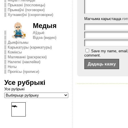
Міфы і легенды
Прыказкі (пословицы)
Прымаўкі (поговорки)
Хуткамоўкі (скороговорки)
Магчыма карыстацца
гэ
Медыя
Аўдыё
Відэа (видео)
Дыяфільмы
Карыкатуры (карикатуры)
Save my name, email, a
Комiксы
comment.
Маляванкі (раскраски)
Налепкі (наклейки)
Ноты
Пропісы (прописи)
Усе рубрыкі
Усе рубрыкі