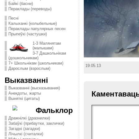
Байкі (басни)
Пераклады (переводы)
Песні
Калыханкі (колыбельные)
Пераклады папулярных песен
Прыпеўкі (частушки)
1-3 Малянятам
(малышам)
3-7 Дашкольнікам
(дошкольникам)
7+ Школьнікам (школьникам)
19.05.13
Дарослым (взрослым)
Выказванні
Выказванні (высказывания)
Каментавац
Анекдоты, жарты
Выняткі (цитаты)
Фальклор
Дражнілкі (дразнилки)
Забаўкі (прибаутки, заклички)
Загадкі (загадки)
Лічылкі (считалки)