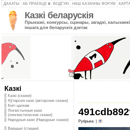
ДАХАТЫ
АБ ПРАЕКЦЕ
ВОДГУКІ
НАШ КАЗАЧНЫ ФОРУМ
КАРТ
Казкі беларускія
Прыказкі, конкурсы, сцэнары, загадкі, калыханкі
іншага для беларускіх дзетак
Казкі
Казкі (сказки)
Аўтарскія казкі (авторские сказки)
Кнігі цалкам
491cdb892
Лінгвістычныя казкі
(лингвистические сказки)
Народныя казкі (Народные сказки)
Рубрыка: |
Вершыкі (стишки)