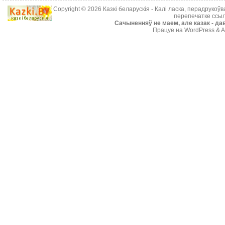
Copyright © 2026
Казкі беларускія
- Калі ласка, перадрукоў
перепечатке ссыл
Cачыненняў не маем, але казак - дав
Працуе на WordPress & A