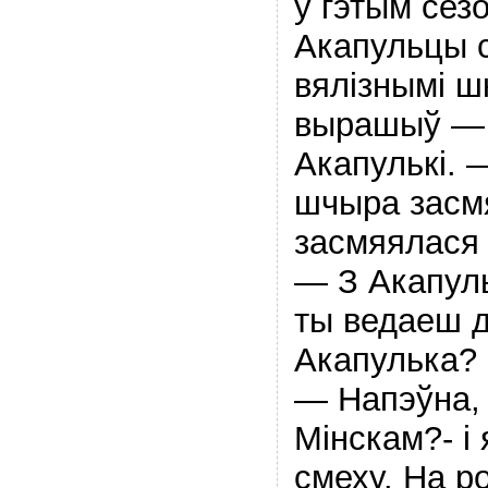
ў гэтым сез
Акапульцы 
вялiзнымi шк
вырашыў — 
Акапулькi. —
шчыра засмя
засмяялася 
— З Акапуль
ты ведаеш д
Акапулька?
— Напэўна, 
Мiнскам?- i
смеху. На ро