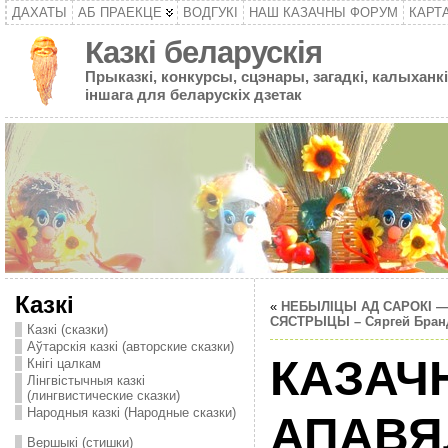
ДАХАТЫ
АБ ПРАЕКЦЕ
ВОДГУКІ
НАШ КАЗАЧНЫ ФОРУМ
КАРТ
Казкі беларускія
Прыказкі, конкурсы, сцэнары, загадкі, калыханкі
іншага для беларускіх дзетак
Казкі
«
НЕБЫЛIЦЫ АД САРОКІ 
СЯСТРЫЦЫ – Сяргей Бран
Казкі (сказки)
Аўтарскія казкі (авторские сказки)
КАЗАЧ
Кнігі цалкам
Лінгвістычныя казкі
(лингвистические сказки)
Народныя казкі (Народные сказки)
АПАВЯ
Вершыкі (стишки)