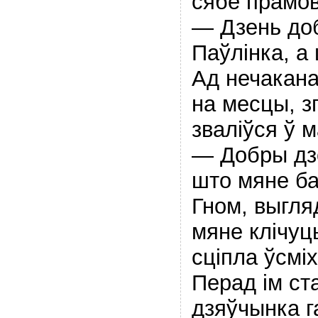
сябе прамов
— Дзень до
Паўлiнка, а
Ад нечакана
на месцы, з
звалiўся ў м
— Добры дзе
што мяне б
Гном, выгля
мяне клiчуц
сцiпла ўсмi
Перад iм с
дзяўчынка г