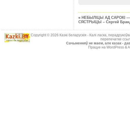
«
НЕБЫЛIЦЫ АД САРОКІ 
СЯСТРЫЦЫ – Сяргей Бран
Copyright © 2026
Казкі беларускія
- Калі ласка, перадрукоў
перепечатке ссыл
Cачыненняў не маем, але казак - дав
Працуе на WordPress & A