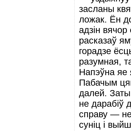
засланы квя
ложак. Ён до
адзiн вячор
расказаў яму
горадзе ёсць
разумная, 
Напэўна яе 
Пабачым ця
далей. Заты
не дарабiў 
справу — не
cунiц i выйш