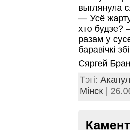
выглянула с
— Усё жарт
хто будзе? 
разам у сусе
баравiчкi зб
Сяргей Бран
Тэгі:
Акапул
Мінск
| 26.0
Камент