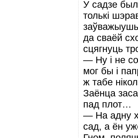
У садзе был
толькi шэрав
заўважыушы
да cваёй сх
сцягнуць тр
— Ну i не с
мог бы i пап
ж табе нiкол
Заёнца заса
пад плот…
— На адну хв
сад, a ён у
Гном, поляч