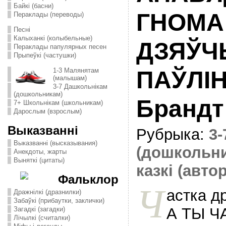
Байкі (басни)
ГНОМА 
Пераклады (переводы)
Песні
Калыханкі (колыбельные)
ДЗЯЎЧ
Пераклады папулярных песен
Прыпеўкі (частушки)
1-3 Малянятам
ПАЎЛІН
(малышам)
3-7 Дашкольнікам
(дошкольникам)
Брандт
7+ Школьнікам (школьникам)
Дарослым (взрослым)
Выказванні
Рубрыка:
3
Выказванні (высказывания)
(дошкольн
Анекдоты, жарты
Выняткі (цитаты)
казкі (авто
Фальклор
Ч
астка д
Дражнілкі (дразнилки)
Забаўкі (прибаутки, заклички)
А ТЫ Ч
Загадкі (загадки)
Лічылкі (считалки)