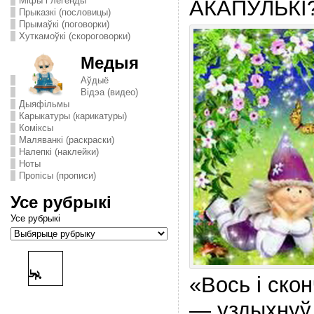
Міфы і легенды
АКАПУЛЬКI
Прыказкі (пословицы)
Прымаўкі (поговорки)
Хуткамоўкі (скороговорки)
Медыя
Аўдыё
Відэа (видео)
Дыяфільмы
Карыкатуры (карикатуры)
Комiксы
Маляванкі (раскраски)
Налепкі (наклейки)
Ноты
Пропісы (прописи)
Усе рубрыкі
Усе рубрыкі
«Вось i ско
— уздыхнуў 