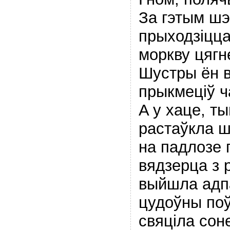
За гэтым ш
прыходзiцца
моркву цягне
Шустры ён в
прыкмецiў ч
A у хаце, т
растаўкла ш
на падлозе 
вядзерца з 
выйшла адпа
цудоўны поў
свяцiла сон