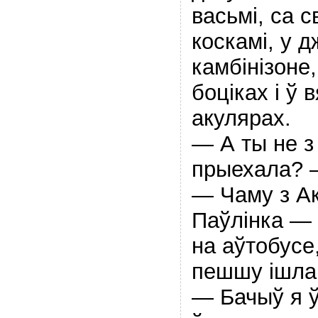
васьмі, са 
коскамi, у 
камбiнiзоне
боцiках i ў
акулярах.
— А ты не з
прыехала? 
— Чаму з Ак
Паўлiнка — 
на аўтобусе
пешшу ішла
— Бачыў я ў