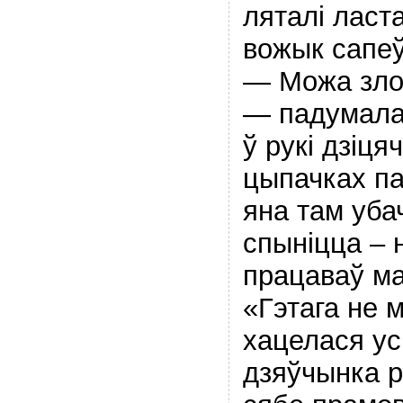
ляталi ласта
вожык сапеў
— Можа зло
— падумала 
ў рукi дзiця
цыпачках па
яна там уба
спыніцца – 
працаваў ма
«Гэтага не 
хацелася ус
дзяўчынка 