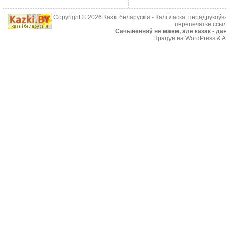
Copyright © 2026
Казкі беларускія
- Калі ласка, перадрукоў
перепечатке ссыл
Cачыненняў не маем, але казак - дав
Працуе на WordPress & A