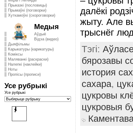
– цукровы т
Міфы і легенды
Прыказкі (пословицы)
далёкі родз
Прымаўкі (поговорки)
Хуткамоўкі (скороговорки)
жыту. Але 
Медыя
трыснёг люд
Аўдыё
Відэа (видео)
Дыяфільмы
Тэгі:
Аўласе
Карыкатуры (карикатуры)
Комiксы
бярозавы с
Маляванкі (раскраски)
Налепкі (наклейки)
Ноты
история са
Пропісы (прописи)
сахара
,
цук
Усе рубрыкі
Усе рубрыкі
цукровы кл
цукровыя бу
Каментав