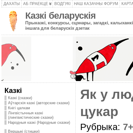
ДАХАТЫ
АБ ПРАЕКЦЕ
ВОДГУКІ
НАШ КАЗАЧНЫ ФОРУМ
КАРТ
Казкі беларускія
Прыказкі, конкурсы, сцэнары, загадкі, калыханкі
іншага для беларускіх дзетак
Казкі
Як у лю
Казкі (сказки)
Аўтарскія казкі (авторские сказки)
цукар
Кнігі цалкам
Лінгвістычныя казкі
(лингвистические сказки)
Народныя казкі (Народные сказки)
Рубрыка:
7
Вершыкі (стишки)