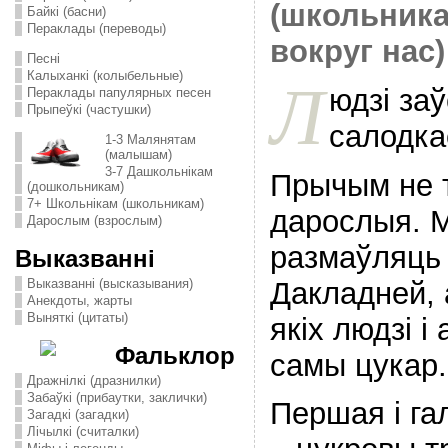
(школьника
Байкі (басни)
Пераклады (переводы)
вокруг нас)
Песні
Калыханкі (колыбельные)
Л
юдзі за
Пераклады папулярных песен
Прыпеўкі (частушки)
салодка
1-3 Малянятам
(малышам)
3-7 Дашкольнікам
Прычым не то
(дошкольникам)
7+ Школьнікам (школьникам)
дарослыя. 
Дарослым (взрослым)
размаўляць
Выказванні
Дакладней, 
Выказванні (высказывания)
Анекдоты, жарты
Выняткі (цитаты)
якіх людзі і
Фальклор
самы цукар.
Дражнілкі (дразнилки)
Забаўкі (прибаутки, заклички)
Першая і гал
Загадкі (загадки)
Лічылкі (считалки)