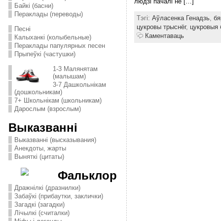
людзі пачалі не […]
Байкі (басни)
Пераклады (переводы)
Тэгі:
Аўласенка Генадзь
,
бя
цукровы трыснёг
,
цукровыя 
Песні
Каментаваць
Калыханкі (колыбельные)
Пераклады папулярных песен
Прыпеўкі (частушки)
1-3 Малянятам
(малышам)
3-7 Дашкольнікам
(дошкольникам)
7+ Школьнікам (школьникам)
Дарослым (взрослым)
Выказванні
Выказванні (высказывания)
Анекдоты, жарты
Выняткі (цитаты)
Фальклор
Дражнілкі (дразнилки)
Забаўкі (прибаутки, заклички)
Загадкі (загадки)
Лічылкі (считалки)