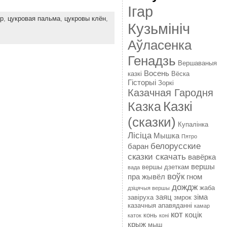
Ігар
р
,
цукровая пальма
,
цукровы клён
,
Кузьмініч
Аўласенка
Генадзь
Вершаваныя
Восень
казкі
Вёска
Гісторыі
Зоркі
Казачная Гародня
Казкі
Казка
(сказки)
Купалінка
Лісіца
Мышка
Пятро
белорусские
баран
сказки скачать
вавёрка
вершы
вершы дзеткам
вада
воўк
пра жывёл
гном
дождж
жаба
дзіцячыя вершы
заяц
зіма
завіруха
змрок
казачныя апавяданні
камар
кот
коцік
конь
каток
коні
крыж
мыш