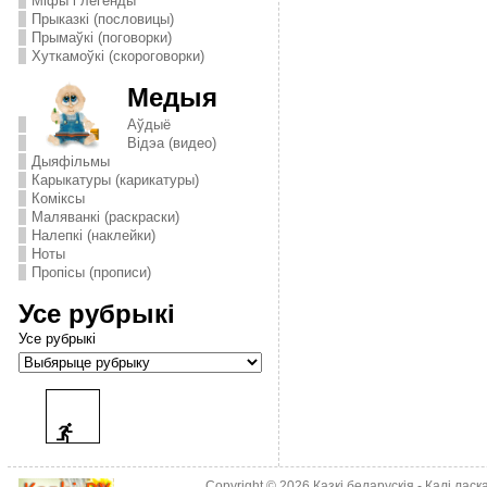
Міфы і легенды
Прыказкі (пословицы)
Прымаўкі (поговорки)
Хуткамоўкі (скороговорки)
Медыя
Аўдыё
Відэа (видео)
Дыяфільмы
Карыкатуры (карикатуры)
Комiксы
Маляванкі (раскраски)
Налепкі (наклейки)
Ноты
Пропісы (прописи)
Усе рубрыкі
Усе рубрыкі
Copyright © 2026
Казкі беларускія
- Калі лас