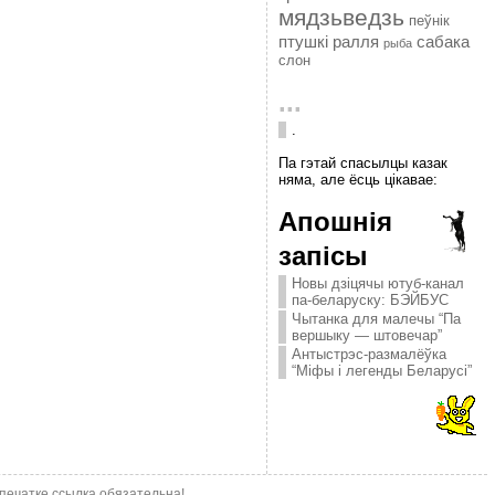
мядзьведзь
пеўнік
птушкі
ралля
сабака
рыба
слон
...
.
Па гэтай спасылцы казак
няма, але ёсць цікавае:
Апошнія
запісы
Новы дзіцячы ютуб-канал
па-беларуску: БЭЙБУС
Чытанка для малечы “Па
вершыку — штовечар”
Антыстрэс-размалёўка
“Міфы і легенды Беларусі”
епечатке ссылка обязательна!