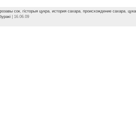
розавы сок
,
гісторыя цукра
,
история сахара
,
происхождение сахара
,
цука
буракі
| 16.06.09