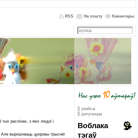
RSS
На пошту
Каментары
увайсці
далучыцца
тых раслінах, з якіх людзі і
Воблака
тэгаў
у. Але вырошчваць цукровы трыснёг