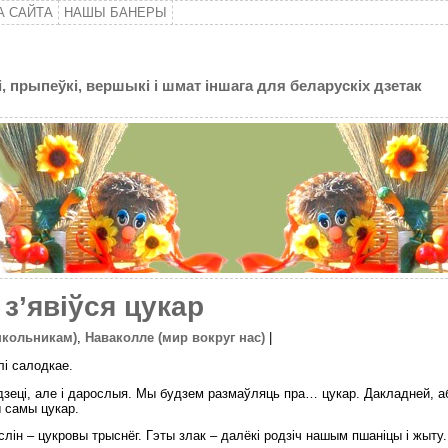
А САЙТА
НАШЫ БАНЕРЫ
, прыпеўкі, вершыкі і шмат іншага для беларускіх дзетак
з’явіўся цукар
школьникам)
,
Наваколле (мир вокруг нас)
|
лі салодкае.
зеці, але і дарослыя. Мы будзем размаўляць пра… цукар. Дакладней, аб 
 самы цукар.
аслін – цукровы трыснёг. Гэты злак – далёкі родзіч нашым пшаніцы і жыт