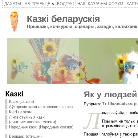
ДАХАТЫ
АБ ПРАЕКЦЕ
ВОДГУКІ
НАШ КАЗАЧНЫ ФОРУМ
КАРТ
Казкі беларускія
Прыказкі, конкурсы, сцэнары, загадкі, калыханкі
Казкі
Як у людзей 
Казкі (сказки)
Рубрыка:
7+ Школьнікам (
Аўтарскія казкі (авторские сказки)
Л
Кнігі цалкам
юдзі заўсёды любі
Лінгвістычныя казкі
Прычым не толькі д
(лингвистические сказки)
атрымліваюць гэты
Народныя казкі (Народные сказки)
Першая і галоўная з такіх р
Вершыкі (стишки)