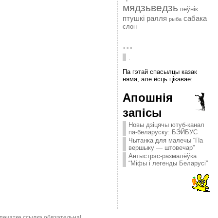
мядзьведзь
пеўнік
птушкі
ралля
сабака
рыба
слон
...
.
Па гэтай спасылцы казак
няма, але ёсць цікавае:
Апошнія
запісы
Новы дзіцячы ютуб-канал
па-беларуску: БЭЙБУС
Чытанка для малечы “Па
вершыку — штовечар”
Антыстрэс-размалёўка
“Міфы і легенды Беларусі”
епечатке ссылка обязательна!