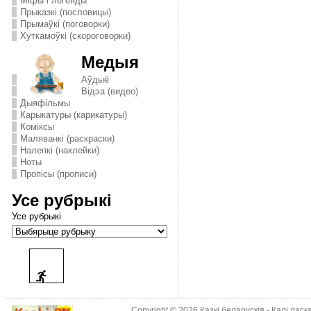
Міфы і легенды
Прыказкі (пословицы)
Прымаўкі (поговорки)
Хуткамоўкі (скороговорки)
Медыя
Аўдыё
Відэа (видео)
Дыяфільмы
Карыкатуры (карикатуры)
Комiксы
Маляванкі (раскраски)
Налепкі (наклейки)
Ноты
Пропісы (прописи)
Усе рубрыкі
Усе рубрыкі
Copyright © 2026
Казкі беларускія
- Калі лас