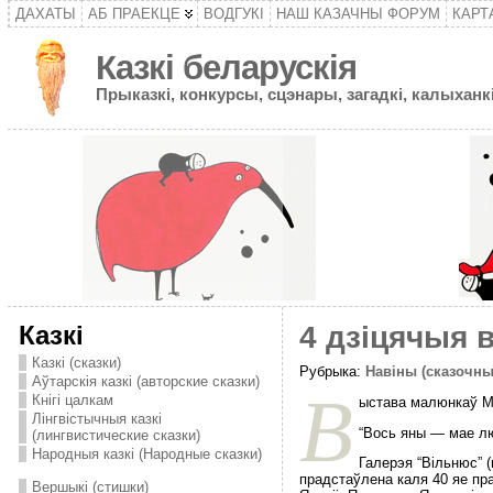
ДАХАТЫ
АБ ПРАЕКЦЕ
ВОДГУКІ
НАШ КАЗАЧНЫ ФОРУМ
КАРТ
Казкі беларускія
Прыказкі, конкурсы, сцэнары, загадкі, калыханкі
Казкі
4 дзіцячыя 
Казкі (сказки)
Рубрыка:
Навіны (сказочны
Аўтарскія казкі (авторские сказки)
В
Кнігі цалкам
ыстава малюнкаў М
Лінгвістычныя казкі
“Вось яны — мае л
(лингвистические сказки)
Народныя казкі (Народные сказки)
Галерэя “Вільнюс” 
прадстаўлена каля 40 яе пр
Вершыкі (стишки)