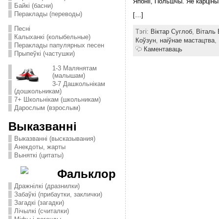
Японіі, Польшчы. Яе карцін
Байкі (басни)
Пераклады (переводы)
[…]
Песні
Тэгі:
Віктар Суглоб
,
Віталь 
Калыханкі (колыбельные)
Коўзун
,
наіўнае мастацтва
,
Пераклады папулярных песен
Каментаваць
Прыпеўкі (частушки)
1-3 Малянятам
(малышам)
3-7 Дашкольнікам
(дошкольникам)
7+ Школьнікам (школьникам)
Дарослым (взрослым)
Выказванні
Выказванні (высказывания)
Анекдоты, жарты
Выняткі (цитаты)
Фальклор
Дражнілкі (дразнилки)
Забаўкі (прибаутки, заклички)
Загадкі (загадки)
Лічылкі (считалки)