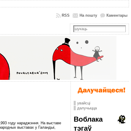
RSS
На пошту
Каментары
увайсці
далучыцца
Воблака
1993 году нараджэння. На выставе
тэгаў
народных выставах у Галандыі,