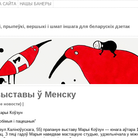
А САЙТА
НАШЫ БАНЕРЫ
, прыпеўкі, вершыкі і шмат іншага для беларускіх дзетак
выставы ў Менску
е новости)
|
арыі Коўзун
юбімыя і пацешныя”
(вул.Каліноўускага, 55) прапануе выставу Марыі Коўзун — юнага аўтара 
ац. З пяці гадоў Марыя наведвае мастацкую студыю, удзельнічала у між