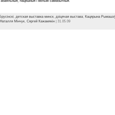
ы абаяльныя, пацешныя і вельмі самабытныя.
Брусінскі
,
детская выставка минск
,
дзіцячая выстава
,
Кацярына Рымашэ
Наталля Мінчук
,
Сяргей Кажамякін
| 31.05.09