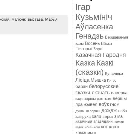
Ігар
Кузьмініч
ўская
,
малюнкі выстава
,
Марыя
Аўласенка
Генадзь
Вершаваныя
Восень
казкі
Вёска
Гісторыі
Зоркі
Казачная Гародня
Казкі
Казка
(сказки)
Купалінка
Лісіца
Мышка
Пятро
белорусские
баран
сказки скачать
вавёрка
вершы
вершы дзеткам
вада
воўк
пра жывёл
гном
дождж
жаба
дзіцячыя вершы
заяц
зіма
завіруха
змрок
казачныя апавяданні
камар
кот
коцік
конь
каток
коні
крыж
мыш