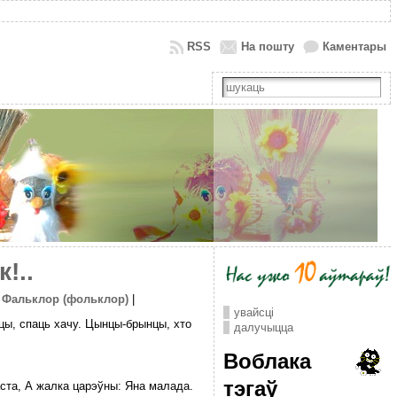
RSS
На пошту
Каментары
!..
,
Фальклор (фольклор)
|
увайсці
цы, спаць хачу. Цынцы-брынцы, хто
далучыцца
Воблака
тэгаў
аста, А жалка царэўны: Яна малада.