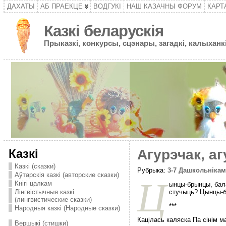
ДАХАТЫ
АБ ПРАЕКЦЕ
ВОДГУКІ
НАШ КАЗАЧНЫ ФОРУМ
КАРТ
Казкі беларускія
Прыказкі, конкурсы, сцэнары, загадкі, калыханкі
Казкі
Агурэчак, аг
Казкі (сказки)
Рубрыка:
3-7 Дашкольніка
Аўтарскія казкі (авторские сказки)
Ц
Кнігі цалкам
ынцы-брынцы, бал
стучыць? Цынцы-б
Лінгвістычныя казкі
(лингвистические сказки)
***
Народныя казкі (Народные сказки)
Кацілась каляска Па сінім м
Вершыкі (стишки)