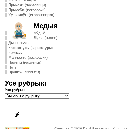
Міфы і легенды
Прыказкі (пословицы)
Прымаўкі (поговорки)
Хуткамоўкі (скороговорки)
Медыя
Аўдыё
Відэа (видео)
Дыяфільмы
Карыкатуры (карикатуры)
Комiксы
Маляванкі (раскраски)
Налепкі (наклейки)
Ноты
Пропісы (прописи)
Усе рубрыкі
Усе рубрыкі
Copyright © 2026
Казкі беларускія
- Калі лас