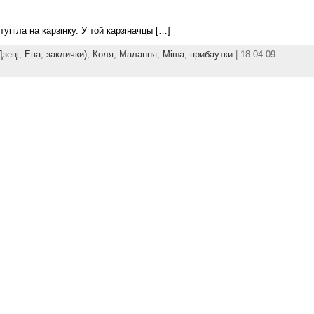
упіла на карзінку. У той карзіначцы […]
Дзеці
,
Ева
,
заклички)
,
Коля
,
Малання
,
Міша
,
прибаутки
| 18.04.09