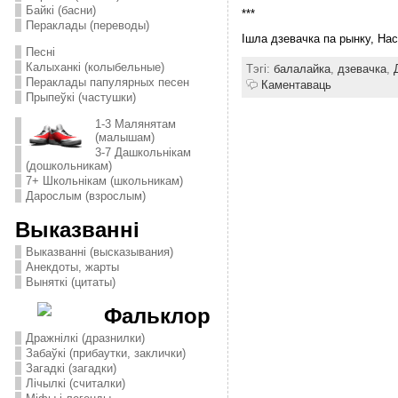
Байкі (басни)
***
Пераклады (переводы)
Ішла дзевачка па рынку, Наст
Песні
Калыханкі (колыбельные)
Тэгі:
балалайка
,
дзевачка
,
Пераклады папулярных песен
Каментаваць
Прыпеўкі (частушки)
1-3 Малянятам
(малышам)
3-7 Дашкольнікам
(дошкольникам)
7+ Школьнікам (школьникам)
Дарослым (взрослым)
Выказванні
Выказванні (высказывания)
Анекдоты, жарты
Выняткі (цитаты)
Фальклор
Дражнілкі (дразнилки)
Забаўкі (прибаутки, заклички)
Загадкі (загадки)
Лічылкі (считалки)