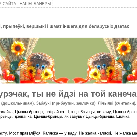
А САЙТА
НАШЫ БАНЕРЫ
, прыпеўкі, вершыкі і шмат іншага для беларускіх дзетак
урэчак, ты не йдзі на той канечак
м (дошкольникам)
,
Забаўкі (прибаутки, заклички)
,
Лічылкі (считалки)
алайка, Цынцы-брынцы, паіграй-ка. Цынцы-брынцы, не хачу, Цынцы-брын
рынцы, дзевачка. Цынцы-брынцы, як завуць? Цынцы-брынцы, Евачка.
асту, Мост праваліўся, Каляска — ў ваду. Не жалка каляскі, Не жалка м