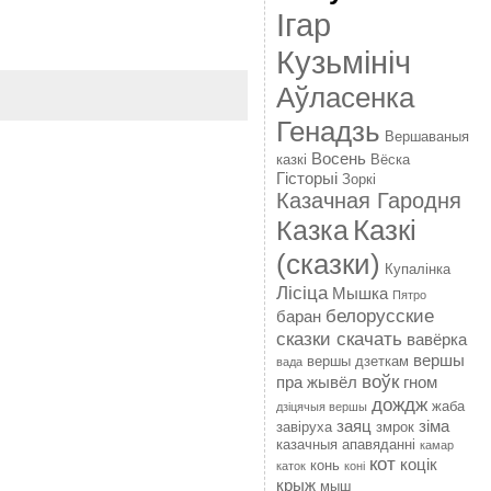
Ігар
Кузьмініч
Аўласенка
Генадзь
Вершаваныя
Восень
казкі
Вёска
Гісторыі
Зоркі
Казачная Гародня
Казкі
Казка
(сказки)
Купалінка
Лісіца
Мышка
Пятро
белорусские
баран
сказки скачать
вавёрка
вершы
вершы дзеткам
вада
воўк
пра жывёл
гном
дождж
жаба
дзіцячыя вершы
заяц
зіма
завіруха
змрок
казачныя апавяданні
камар
кот
коцік
конь
каток
коні
крыж
мыш