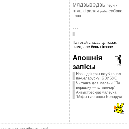
мядзьведзь
пеўнік
птушкі
ралля
сабака
рыба
слон
...
.
Па гэтай спасылцы казак
няма, але ёсць цікавае:
Апошнія
запісы
Новы дзіцячы ютуб-канал
па-беларуску: БЭЙБУС
Чытанка для малечы “Па
вершыку — штовечар”
Антыстрэс-размалёўка
“Міфы і легенды Беларусі”
епечатке ссылка обязательна!