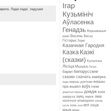
Ігар
варила
,
Ладкі-ладкі
,
ладушки
Кузьмініч
Аўласенка
Генадзь
Вершаваныя
Восень
казкі
Вёска
Гісторыі
Зоркі
Казачная Гародня
Казкі
Казка
(сказки)
Купалінка
Лісіца
Мышка
Пятро
белорусские
баран
сказки скачать
вавёрка
вершы
вершы дзеткам
вада
воўк
пра жывёл
гном
дождж
жаба
дзіцячыя вершы
заяц
зіма
завіруха
змрок
казачныя апавяданні
камар
кот
коцік
конь
каток
коні
крыж
мыш