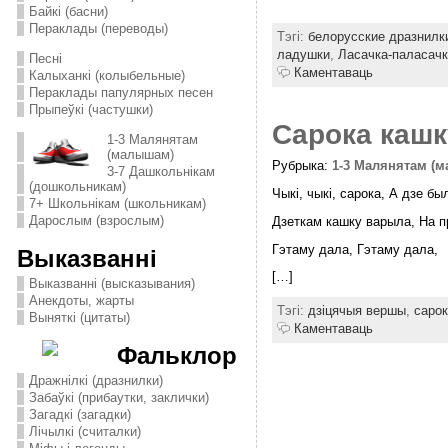
Байкі (басни)
Пераклады (переводы)
Тэгі:
белорусские дразнилк
ладушки
,
Ласачка-паласачк
Песні
Каментаваць
Калыханкі (колыбельные)
Пераклады папулярных песен
Прыпеўкі (частушки)
Сарока каш
1-3 Малянятам
(малышам)
Рубрыка:
1-3 Малянятам (
3-7 Дашкольнікам
(дошкольникам)
Чыкі, чыкі, сарока, А дзе б
7+ Школьнікам (школьникам)
Дарослым (взрослым)
Дзеткам кашку варыла, На п
Гэтаму дала, Гэтаму дала,
Выказванні
[…]
Выказванні (высказывания)
Анекдоты, жарты
Тэгі:
дзіцячыя вершы
,
сарок
Выняткі (цитаты)
Каментаваць
Фальклор
Дражнілкі (дразнилки)
Забаўкі (прибаутки, заклички)
Загадкі (загадки)
Лічылкі (считалки)