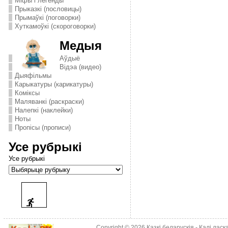
Міфы і легенды
Прыказкі (пословицы)
Прымаўкі (поговорки)
Хуткамоўкі (скороговорки)
Медыя
Аўдыё
Відэа (видео)
Дыяфільмы
Карыкатуры (карикатуры)
Комiксы
Маляванкі (раскраски)
Налепкі (наклейки)
Ноты
Пропісы (прописи)
Усе рубрыкі
Усе рубрыкі
Copyright © 2026
Казкі беларускія
- Калі лас