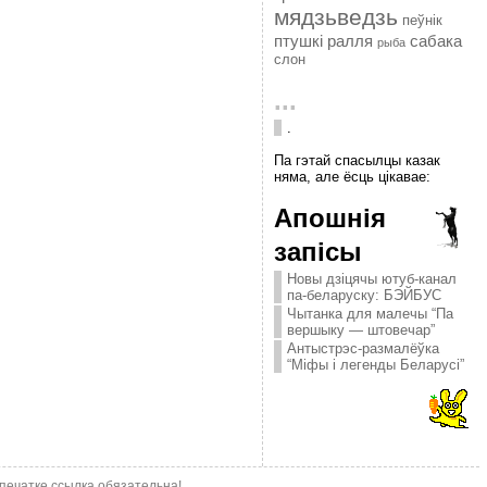
мядзьведзь
пеўнік
птушкі
ралля
сабака
рыба
слон
...
.
Па гэтай спасылцы казак
няма, але ёсць цікавае:
Апошнія
запісы
Новы дзіцячы ютуб-канал
па-беларуску: БЭЙБУС
Чытанка для малечы “Па
вершыку — штовечар”
Антыстрэс-размалёўка
“Міфы і легенды Беларусі”
епечатке ссылка обязательна!