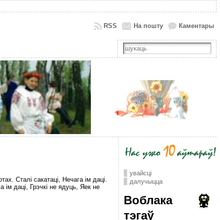
RSS
На пошту
Каментары
увайсці
ах. Сталі сакатаці, Нечага ім даці.
далучыцца
 ім даці, Грэчкі не ядуць, Яек не
Воблака
тэгаў