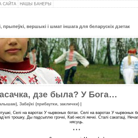
А САЙТА
НАШЫ БАНЕРЫ
, прыпеўкі, вершыкі і шмат іншага для беларускіх дзетак
асачка, дзе была? У Бога…
малышам)
,
Забаўкі (прибаутки, заклички)
|
тушкі, Селі на варотах У чырвоных ботах. Селі на варотах У чырвоных бот
’елі трошку, Ды падсыплю грэчкі, Каб неслі яечкі. Сталі сакатаці, Нечага
нясуць.
* * *