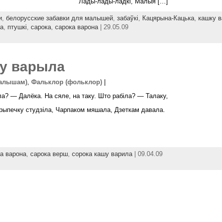
Лады-лады-ладкі, Малыя […]
и
,
белорусские забавки для малышей
,
забаўкі
,
Кацярына-Кацька
,
кашку 
а
,
птушкі
,
сарока
,
сарока варона
| 29.05.09
ку варыла
малышам)
,
Фальклор (фольклор)
|
ыла? — Далёка. На сяле, на таку. Што рабіла? — Талаку,
рыпечку студзіла, Чарпаком мяшала, Дзеткам давала.
а варона
,
сарока верш
,
сорока кашу варила
| 09.04.09