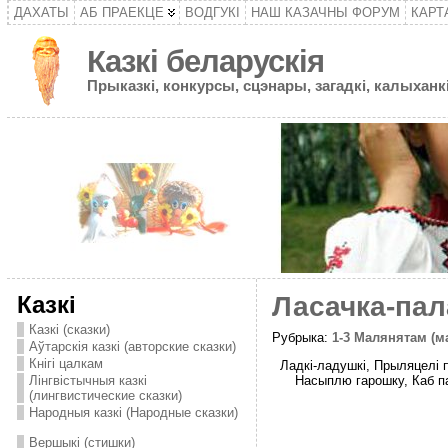
ДАХАТЫ
АБ ПРАЕКЦЕ
ВОДГУКІ
НАШ КАЗАЧНЫ ФОРУМ
КАРТ
Казкі беларускія
Прыказкі, конкурсы, сцэнары, загадкі, калыханкі
Казкі
Ласачка-пал
Казкі (сказки)
Рубрыка:
1-3 Малянятам (
Аўтарскія казкі (авторские сказки)
Кнігі цалкам
Ладкі-ладушкі, Прыляцелі п
Насыплю гарошку, Каб пад
Лінгвістычныя казкі
(лингвистические сказки)
Народныя казкі (Народные сказки)
Вершыкі (стишки)