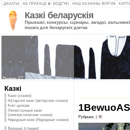
ДАХАТЫ
АБ ПРАЕКЦЕ
ВОДГУКІ
НАШ КАЗАЧНЫ ФОРУМ
КАРТ
Казкі беларускія
Прыказкі, конкурсы, сцэнары, загадкі, калыханкі
іншага для беларускіх дзетак
Казкі
Казкі (сказки)
Аўтарскія казкі (авторские сказки)
1BewuoASe
Кнігі цалкам
Лінгвістычныя казкі
(лингвистические сказки)
Рубрыка: |
Народныя казкі (Народные сказки)
Вершыкі (стишки)