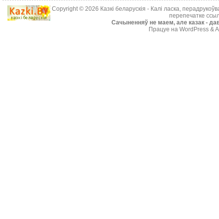
Copyright © 2026
Казкі беларускія
- Калі ласка, перадрукоў
перепечатке ссыл
Cачыненняў не маем, але казак - дав
Працуе на WordPress & A