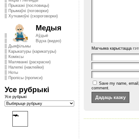
Міфы і легенды
Прыказкі (пословицы)
Прымаўкі (поговорки)
Хуткамоўкі (скороговорки)
Медыя
Аўдыё
Відэа (видео)
Дыяфільмы
Магчыма карыстацца
гэ
Карыкатуры (карикатуры)
Комiксы
Маляванкі (раскраски)
Налепкі (наклейки)
Ноты
Пропісы (прописи)
Save my name, email, a
Усе рубрыкі
comment.
Усе рубрыкі