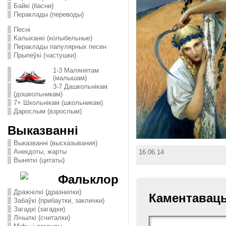
Байкі (басни)
Пераклады (переводы)
Песні
Калыханкі (колыбельные)
Пераклады папулярных песен
Прыпеўкі (частушки)
1-3 Малянятам
(малышам)
3-7 Дашкольнікам
(дошкольникам)
7+ Школьнікам (школьникам)
Дарослым (взрослым)
Выказванні
Выказванні (высказывания)
Анекдоты, жарты
16.06.14
Выняткі (цитаты)
Фальклор
Дражнілкі (дразнилки)
Каментавац
Забаўкі (прибаутки, заклички)
Загадкі (загадки)
Лічылкі (считалки)