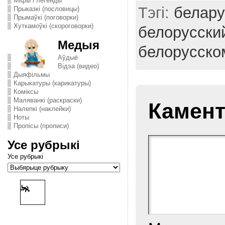
Міфы і легенды
Тэгі:
белару
Прыказкі (пословицы)
Прымаўкі (поговорки)
Хуткамоўкі (скороговорки)
белорусски
Медыя
белорусско
Аўдыё
Відэа (видео)
Дыяфільмы
Карыкатуры (карикатуры)
Комiксы
Маляванкі (раскраски)
Камент
Налепкі (наклейки)
Ноты
Пропісы (прописи)
Усе рубрыкі
Усе рубрыкі