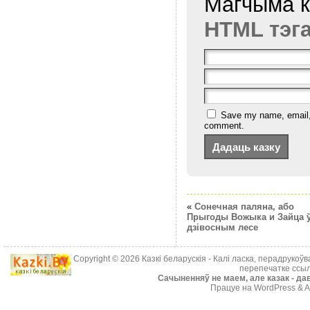
Магчыма 
HTML тэг
Save my name, email, a
comment.
«
Сонечная паляна, або
Прыгоды Вожыка и Зайца 
дзівосным лесе
Copyright © 2026
Казкі беларускія
- Калі ласка, перадрукоў
перепечатке ссыл
Cачыненняў не маем, але казак - дав
Працуе на WordPress & A