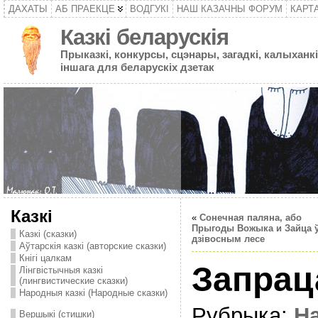
ДАХАТЫ
АБ ПРАЕКЦЕ
ВОДГУКІ
НАШ КАЗАЧНЫ ФОРУМ
КАРТ
Казкі беларускія
Прыказкі, конкурсы, сцэнары, загадкі, калыханкі
іншага для беларускіх дзетак
Казкі
«
Сонечная паляна, або
Прыгоды Вожыка и Зайца 
Казкі (сказки)
дзівосным лесе
Аўтарскія казкі (авторские сказки)
Кнігі цалкам
Запрац
Лінгвістычныя казкі
(лингвистические сказки)
Народныя казкі (Народные сказки)
Рубрыка:
Н
Вершыкі (стишки)