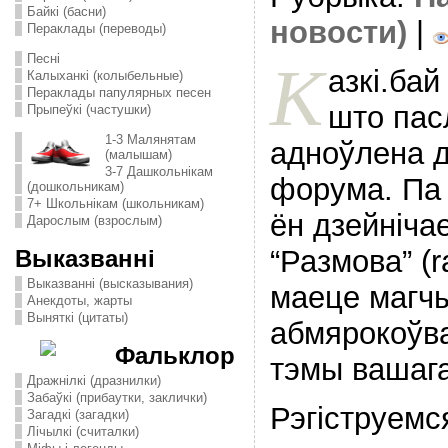
Байкі (басни)
новости)
|
Пераклады (переводы)
Песні
К
азкі.бай
Калыханкі (колыбельные)
Пераклады папулярных песен
што пас
Прыпеўкі (частушки)
1-3 Малянятам
адноўлена 
(малышам)
3-7 Дашкольнікам
форума. Па 
(дошкольникам)
7+ Школьнікам (школьникам)
ён дзейніча
Дарослым (взрослым)
“Размова” (
Выказванні
Выказванні (высказывания)
маеце магч
Анекдоты, жарты
Выняткі (цитаты)
абмярокоўв
Фальклор
тэмы вашаг
Дражнілкі (дразнилки)
Забаўкі (прибаутки, заклички)
Рэгіструемся
Загадкі (загадки)
Лічылкі (считалки)