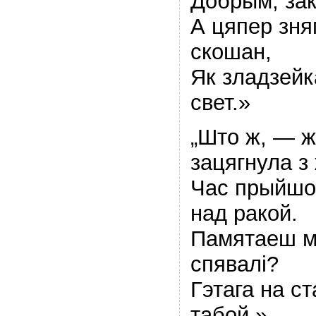
Добрым, зак
А цяпер зня
скошан,
Як зладзейк
свет.»
„Што ж, — ж
зацягнула з
Час прыйшо
над ракой.
Памятаеш мл
спявалi?
Гэтага на ст
табой.»