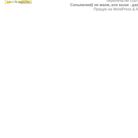
перепечатке ссыл
Cачыненняў не маем, але казак - дав
Працуе на WordPress & A