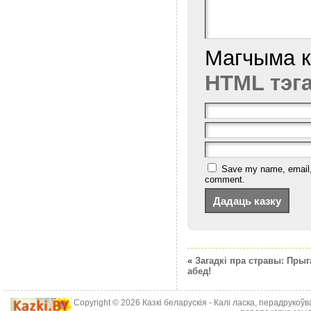
Магчыма 
HTML тэг
Save my name, email, a
comment.
«
Загадкі пра стравы: Прыг
абед!
Copyright © 2026
Казкі беларускія
- Калі ласка, перадрукоў