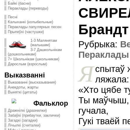
Байкі (басни)
СВИРЕЛ
Пераклады (переводы)
Песні
Калыханкі (колыбельные)
Брандт
Пераклады папулярных песен
Прыпеўкі (частушки)
1-3 Малянятам
Рубрыка:
В
(малышам)
3-7 Дашкольнікам
Пераклады
(дошкольникам)
7+ Школьнікам (школьникам)
Я
Дарослым (взрослым)
спытаў 
Выказванні
ляжала:
Выказванні (высказывания)
«Хто цябе т
Анекдоты, жарты
Выняткі (цитаты)
Ты маўчыш, 
Фальклор
гучала,
Дражнілкі (дразнилки)
Забаўкі (прибаутки, заклички)
Гукi тваёй 
Загадкі (загадки)
Лічылкі (считалки)