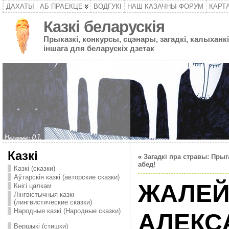
ДАХАТЫ
АБ ПРАЕКЦЕ
ВОДГУКІ
НАШ КАЗАЧНЫ ФОРУМ
КАРТ
Казкі беларускія
Прыказкі, конкурсы, сцэнары, загадкі, калыханкі
іншага для беларускіх дзетак
Казкі
«
Загадкі пра стравы: Прыг
абед!
Казкі (сказки)
Аўтарскія казкі (авторские сказки)
ЖАЛЕЙ
Кнігі цалкам
Лінгвістычныя казкі
(лингвистические сказки)
Народныя казкі (Народные сказки)
АЛЕКС
Вершыкі (стишки)