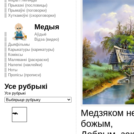
Міфы і легенды
Прыказкі (пословицы)
Прымаўкі (поговорки)
Хуткамоўкі (скороговорки)
Медыя
Аўдыё
Відэа (видео)
Дыяфільмы
Карыкатуры (карикатуры)
Комiксы
Маляванкі (раскраски)
Налепкі (наклейки)
Ноты
Пропісы (прописи)
Усе рубрыкі
Усе рубрыкі
Медзяком не
божым,