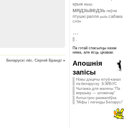
крыж
мыш
мядзьведзь
пеўнік
птушкі
ралля
сабака
рыба
слон
...
.
Па гэтай спасылцы казак
няма, але ёсць цікавае:
Беларускi лёс. Сяргей Брандт
»
Апошнія
запісы
Новы дзіцячы ютуб-канал
па-беларуску: БЭЙБУС
Чытанка для малечы “Па
вершыку — штовечар”
Антыстрэс-размалёўка
“Міфы і легенды Беларусі”