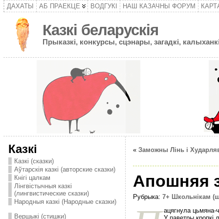
ДАХАТЫ
АБ ПРАЕКЦЕ
ВОДГУКІ
НАШ КАЗАЧНЫ ФОРУМ
КАРТ
Казкі беларускія
Прыказкі, конкурсы, сцэнары, загадкі, калыханкі
Казкі
«
Заможны Лiнь i Хударля
Казкі (сказки)
Аўтарскія казкі (авторские сказки)
Апошняя з
Кнігі цалкам
Лінгвістычныя казкі
(лингвистические сказки)
Рубрыка:
7+ Школьнікам (
Народныя казкі (Народные сказки)
ацягнула цьмяна-
Вершыкі (стишки)
У паветры кропкi 