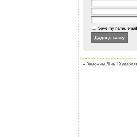
Save my name, email, 
«
Заможны Лiнь i Хударля