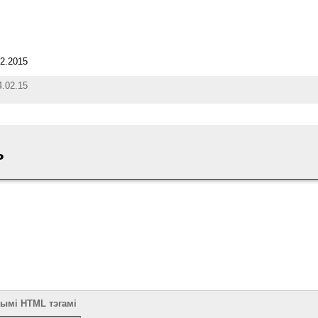
2.2015
4.02.15
ь
тымі HTML тэгамі