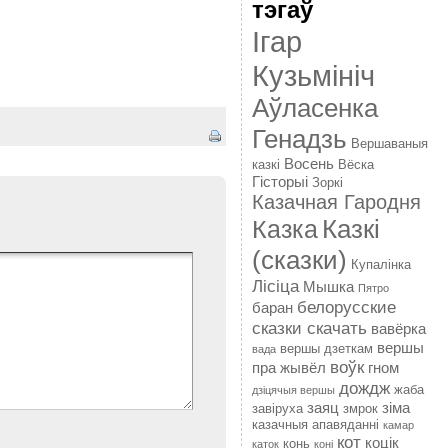
тэгаў
Ігар
Кузьмініч
Аўласенка
Генадзь
Вершаваныя
Восень
казкі
Вёска
Гісторыі
Зоркі
Казачная Гародня
Казкі
Казка
(сказки)
Купалінка
Лісіца
Мышка
Пятро
белорусские
баран
сказки скачать
вавёрка
вершы
вершы дзеткам
вада
воўк
пра жывёл
гном
дождж
жаба
дзіцячыя вершы
заяц
зіма
завіруха
змрок
казачныя апавяданні
камар
кот
коцік
конь
каток
коні