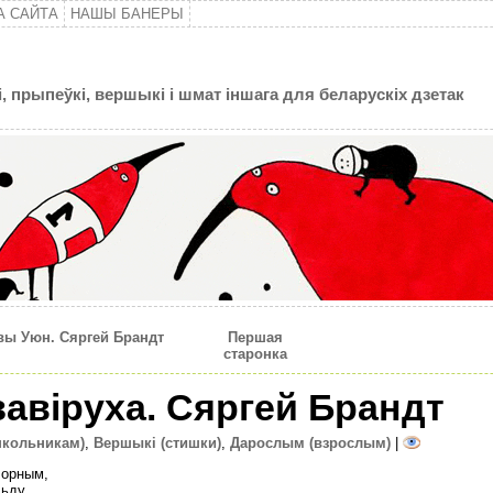
А САЙТА
НАШЫ БАНЕРЫ
, прыпеўкі, вершыкі і шмат іншага для беларускіх дзетак
вы Уюн. Сяргей Брандт
Першая
старонка
авiруха. Сяргей Брандт
школьникам)
,
Вершыкі (стишки)
,
Дарослым (взрослым)
|
чорным,
льду.