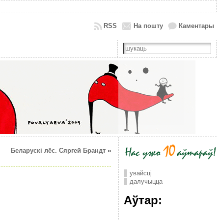
RSS
На пошту
Каментары
Беларускi лёс. Сяргей Брандт
»
увайсці
далучыцца
Аўтар: