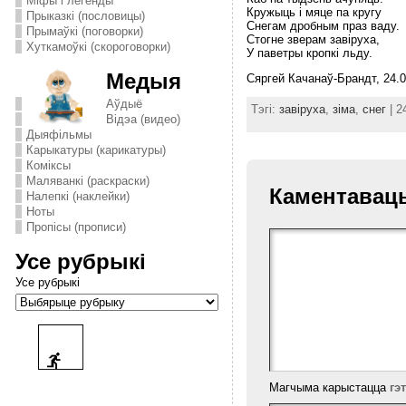
Міфы і легенды
Кружыць i мяце па кругу
Прыказкі (пословицы)
Снегам дробным праз ваду.
Прымаўкі (поговорки)
Стогне зверам завiруха,
Хуткамоўкі (скороговорки)
У паветры кропкi льду.
Медыя
Сяргей Качанаў-Брандт, 24.0
Аўдыё
Тэгі:
завіруха
,
зіма
,
снег
| 2
Відэа (видео)
Дыяфільмы
Карыкатуры (карикатуры)
Комiксы
Маляванкі (раскраски)
Каментавац
Налепкі (наклейки)
Ноты
Пропісы (прописи)
Усе рубрыкі
Усе рубрыкі
Магчыма карыстацца
гэ