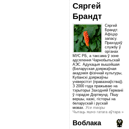
Сяргей
Брандт
Сяргей
Брандт.
Афіцэр
запасу.
Праходзіў
службу ў
органах
МУС РБ, а таксама ў зоне
адсялення Чарнобыльскай
АЭС. Адукацыя вышэйшая
(Беларуская дзяржаўная
акадэмія фізічнай культуры,
Кубанскі дзяржаўны
універсітэт (правазнаўства)).
З 2000 года пражываю на
тэрыторыі Заходняй Германіі
ў горадзе Дортмунд. Пішу
вершы, казкі, гісторыі на
беларускай і рускай
мовах.
Усе творы
Чытаць яшчэ гатага аўтара »
Воблака