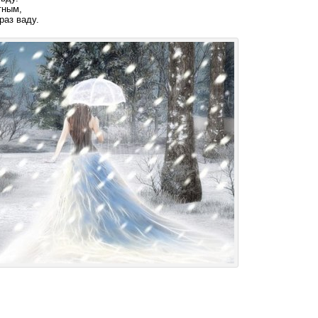
тным,
раз ваду.