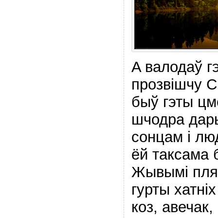
A валодаў г
прозвiшчу С
быў гэты цм
шчодра дар
сонцам і л
ёй таксама 
Жывымi плям
гурты хатнiх
коз, авечак,