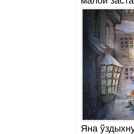
малой заста
Яна ўздыхну