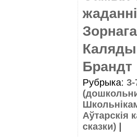
жаданні
Зорнага
Каляды
Брандт
Рубрыка:
3
(дошкольн
Школьніка
Аўтарскія к
сказки)
|