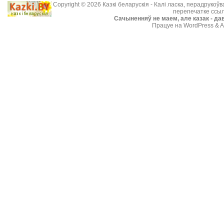
Copyright © 2026
Казкі беларускія
- Калі ласка, перадрукоў
перепечатке ссыл
Cачыненняў не маем, але казак - дав
Працуе на WordPress & A