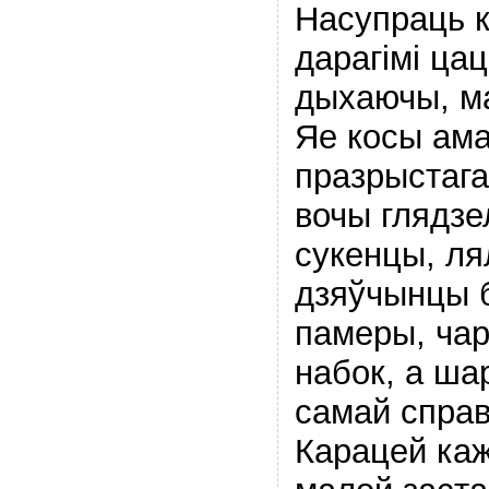
Насупраць к
дарагімі цац
дыхаючы, м
Яе косы ама
празрыстага
вочы глядзел
сукенцы, ля
дзяўчынцы 
памеры, чар
набок, а ша
самай справ
Карацей каж