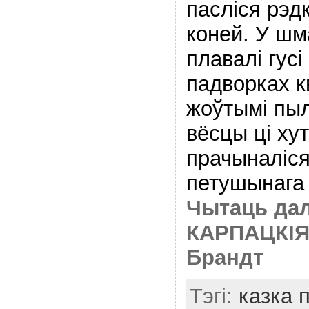
паслiся рэд
коней. У шм
плавалi гусi
падворках к
жоўтымi пыл
вёсцы цi х
прачыналiся
петушынага 
Чытаць дал
КАРПАЦКIЯ
Брандт
Тэгі:
казка 