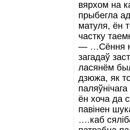
вярхом на к
прыбегла ад
матуля, ён 
частку таем
— …Сёння н
загадаў заст
ласянём бы
дзюжа, як т
паляўнiчага
ён хоча да 
павiнен шук
….каб сялiб