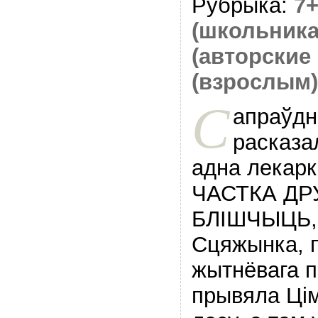
Рубрыка:
7
(школьника
(авторские 
(взрослым)
С
апраўдн
расказа
адна лекар
ЧАСТКА ДР
БЛIШЧЫЦЬ,
Сцяжынка, 
жытнёвага п
прывяла Цiм