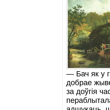
— Бач як у 
добрае жыве
за доўгiя ча
пераблытала
адшукаць, ш