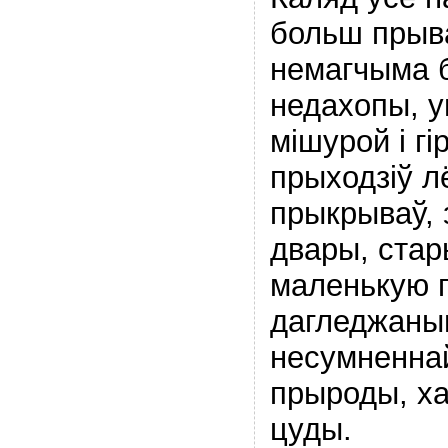
больш прыв
немагчыма 
недахопы, 
мішурой і гі
прыходзіў лё
прыкрываў, 
двары, стар
маленькую п
дагледжаным
несумненна
прыроды, х
цуды.