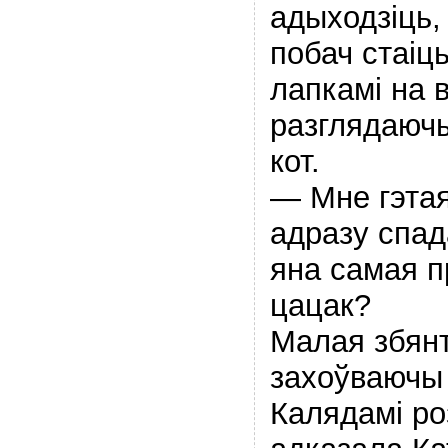
адыходзіць,
побач стаіц
лапкамі на в
разглядаючы
кот.
— Мне гэтая
адразу спад
яна самая п
цацак?
Малая збян
захоўваючы 
Калядамі ро