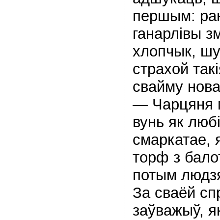
першым: ран
ганарлiвы з
хлопчык, ш
страхой так
свайму нова
— Чарцяня 
вунь як любi
смаркатае, 
торф з бало
потым людзя
За сваёй сп
заўважыў, я