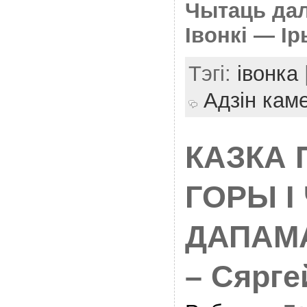
Чытаць да
Iвонкi — І
Тэгі:
івонка
Адзін кам
КАЗКА П
ГОРЫ I
ДАПАМ
– Сярге