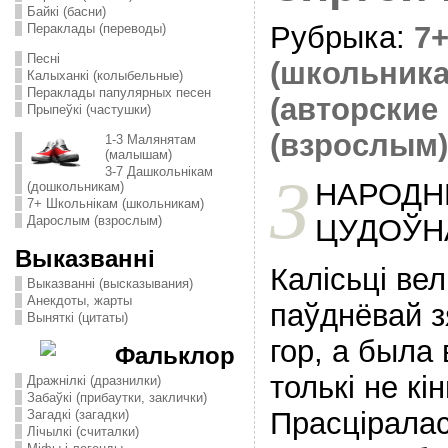
Байкі (басни)
Рубрыка:
7
Пераклады (переводы)
Песні
(школьника
Калыханкі (колыбельные)
Пераклады папулярных песен
(авторские 
Прыпеўкі (частушки)
(взрослым)
1-3 Малянятам
(малышам)
3-7 Дашкольнікам
З
НАРОДН
(дошкольникам)
7+ Школьнікам (школьникам)
ЦУДОЎН
Дарослым (взрослым)
Выказванні
Калiсьцi ве
Выказванні (высказывания)
Анекдоты, жарты
паўднёвай з
Выняткі (цитаты)
гор, а была
Фальклор
толькi не кiн
Дражнілкі (дразнилки)
Забаўкі (прибаутки, заклички)
Прасцiралас
Загадкі (загадки)
Лічылкі (считалки)