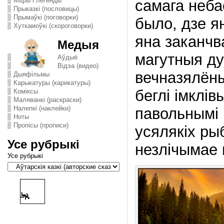
Міфы і легенды
самага неба
Прыказкі (пословицы)
Прымаўкі (поговорки)
было, дзе я
Хуткамоўкі (скороговорки)
яна заканчв
Медыя
магутныя дуб
Аўдыё
Відэа (видео)
вечназялёны
Дыяфільмы
Карыкатуры (карикатуры)
беглi iмклiв
Комiксы
Маляванкі (раскраски)
Налепкі (наклейки)
павольнымi р
Ноты
Пропісы (прописи)
усялякiх ры
Усе рубрыкі
незлiчымае 
Усе рубрыкі