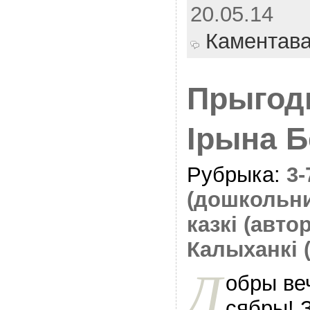
20.05.14
Каментав
Прыгод
Ірына Б
Рубрыка:
3
(дошкольн
казкі (авто
Калыханкі 
Д
обры ве
сябры! 