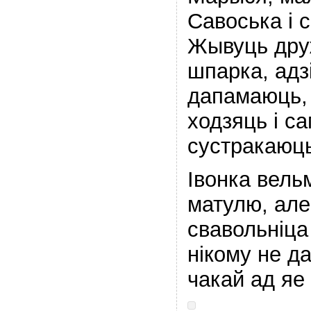
Савоська і 
Жывуць дру
шпарка, адз
дапамаюць, 
ходзяць і са
сустракаюць
Івонка вельм
матулю, але
свавольніца
нікому не д
чакай ад яе