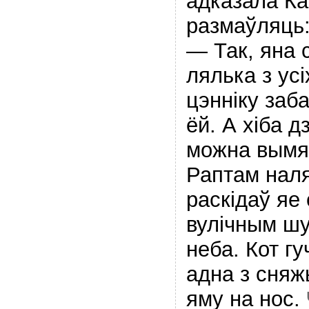
адказала Кат
размаўляць
— Так, яна 
лялька з усі
цэнніку заб
ёй. А хіба д
можна вымя
Раптам наля
раскідаў яе
вулічным шу
неба. Кот г
адна з сняж
яму на нос.