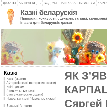
ДАХАТЫ
АБ ПРАЕКЦЕ
ВОДГУКІ
НАШ КАЗАЧНЫ ФОРУМ
КАРТ
Казкі беларускія
Прыказкі, конкурсы, сцэнары, загадкі, калыханкі
іншага для беларускіх дзетак
Казкі
ЯК З’ЯВ
Казкі (сказки)
Аўтарскія казкі (авторские сказки)
КАРПАЦ
Кнігі цалкам
Лінгвістычныя казкі
(лингвистические сказки)
Народныя казкі (Народные сказки)
Сяргей
Вершыкі (стишки)