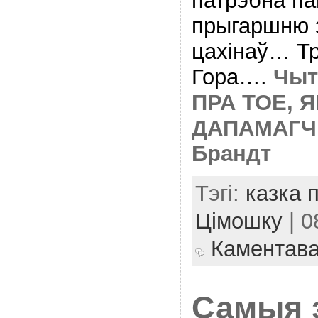
патрэбна па
прыгаршню з
цахiнаў… Тр
Гора….
Чыт
ПРА ТОЕ, Я
ДАПАМАГЧ
Брандт
Тэгі:
казка 
Цімошку
| 0
Каментав
Самыя 