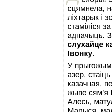
сцямнела, н
ліхтарык і з
стаміліся за
адпачыць. З
слухайце ка
Івонку
.
У прыгожым 
азер, стаіць
казачная, в
жыве сям’я 
Алесь, мат
Марыся, мал