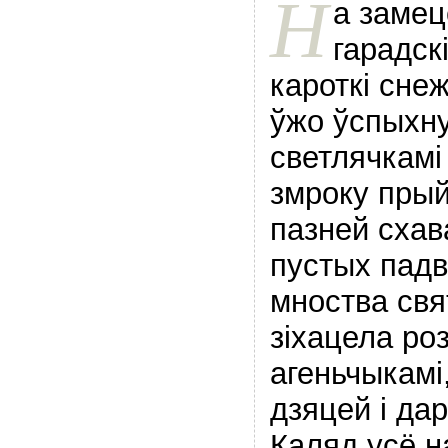
Н
а замец
гарадск
кароткі снеж
ўжо ўспыхну
светлячкамі
змроку прый
пазней схав
пустых падв
мноства свя
зіхацела ро
агеньчыкамі
дзяцей і да
Каляд усё н