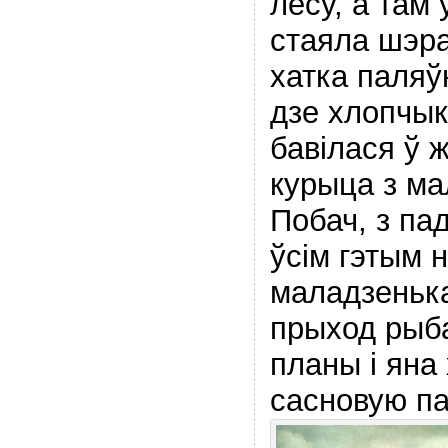
лесу, а там
стаяла шэр
хатка паляўн
дзе хлопчык
бавiлася ў 
курыца з ма
Побач, з пад
ўсiм гэтым 
маладзенька
прыход рыба
планы i яна
сасновую па