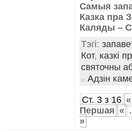
Самыя запа
Казка пра З
Каляды – С
Тэгі:
запаве
Кот
,
казкі п
святочны а
Адзін кам
Ст. 3 з 16
«
Першая
«
.
»