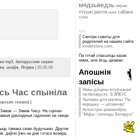
мядзьведзь
пеўнік
птушкі
ралля
сабака
рыба
слон
...
Смотри советы для
родителей на нашем сайте
kinderslove.com
..
Па гэтай спасылцы казак
няма, але ёсць цікавае:
зки mp3
,
белорусские сказки
ка
,
шчаўе
,
Ягорка
| 20.05.09
Апошнія
запісы
Новы дзіцячы ютуб-канал
есь Час спыніла
па-беларуску: БЭЙБУС
Чытанка для малечы “Па
торские сказки)
|
вершыку — штовечар”
Антыстрэс-размалёўка
ы Замак — Замак Часу. На сценах
“Міфы і легенды Беларусі”
амыя дакладныя гадзіннікі на свеце.
ачыць тамака сваю будучыню. Другое
е, даўно ўжо на дне гэтага возера,