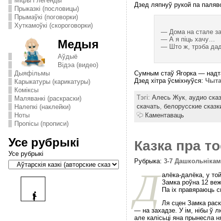
Міфы і легенды
Дзед ляпнуў рукой па паляво
Прыказкі (пословицы)
Прымаўкі (поговорки)
Хуткамоўкі (скороговорки)
— Дома на стале за
— А я піць хачу…
Медыя
— Што ж, трэба дад
Аўдыё
Відэа (видео)
Сумным стаў Ягорка — надта
Дыяфільмы
Дзед хітра ўсміхнуўся:
Чыта
Карыкатуры (карикатуры)
Комiксы
Тэгі:
Алесь Жук
,
аудио ска
Маляванкі (раскраски)
скачать
,
белорусские сказк
Налепкі (наклейки)
Каментаваць
Ноты
Пропісы (прописи)
Усе рубрыкі
Казка пра т
Усе рубрыкі
Рубрыка:
3-7 Дашкольніка
Д
алёка-далёка, у то
Замка роўна 12 веж
Па іх правяраюць с
Ля сцен Замка раск
— на захадзе. У ім, нібы ў 
але калісьці яна прынесла 