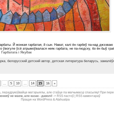
арбаты. Й жонкая гарбатая, й сын. Нават, калі ён гарбеў па-над джэзваю 
о ўвогуле ўсё атрымоўвалася неяк гарбата, не па-людску, бо ён быў гра
 Гарбатата і Якубак
орка
,
белорусский детский автор
,
детская литература беларусь
,
замалёўк
...
5
10
...
14
15
16
»
ка, перадрукоўвайце матэрыялы, але стаўце па магчымасці спасылку! При пер
нняў не маем, але казак - даволі!
->
RSS пастоў
|
RSS каментараў
Працуе на WordPress & Atahualpa