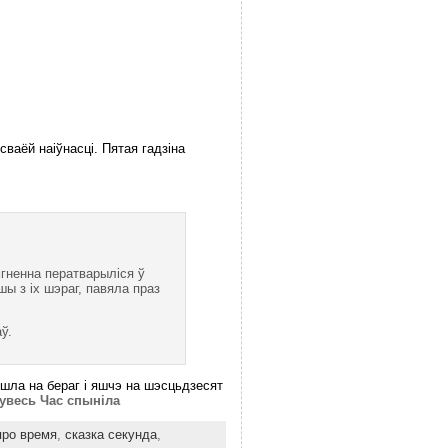
сваёй наіўнасці. Пятая гадзіна
мгненна ператварыліся ў
ы з іх шэраг, павяла праз
ў.
йшла на бераг і яшчэ на шэсцьдзесят
 увесь Час спыніла
про время
,
сказка секунда
,