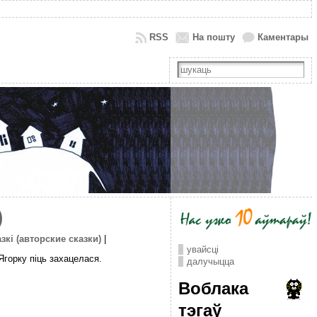
RSS
На пошту
Каментары
)
зкі (авторские сказки)
|
увайсці
Ягорку піць захацелася.
далучыцца
Воблака
тэгаў