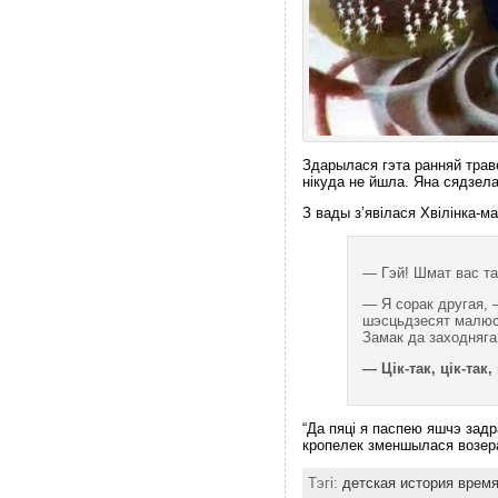
Здарылася гэта ранняй траве
нікуда не йшла. Яна сядзела
З вады з’явілася Хвілінка-м
— Гэй! Шмат вас та
— Я сорак другая, —
шэсцьдзесят малюсен
Замак да заходняга
— Цік-так, цік-так, 
“Да пяці я паспею яшчэ задр
кропелек зменшылася возер
Тэгі:
детская история врем