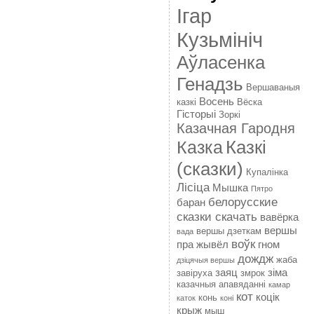
Ігар
Кузьмініч
Аўласенка
Генадзь
Вершаваныя
Восень
казкі
Вёска
Гісторыі
Зоркі
Казачная Гародня
Казкі
Казка
(сказки)
Купалінка
Лісіца
Мышка
Пятро
белорусские
баран
сказки скачать
вавёрка
вершы
вершы дзеткам
вада
воўк
пра жывёл
гном
дождж
жаба
дзіцячыя вершы
заяц
зіма
завіруха
змрок
казачныя апавяданні
камар
кот
коцік
конь
каток
коні
крыж
мыш