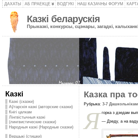
ДАХАТЫ
АБ ПРАЕКЦЕ
ВОДГУКІ
НАШ КАЗАЧНЫ ФОРУМ
КАРТ
Казкі беларускія
Прыказкі, конкурсы, сцэнары, загадкі, калыханкі
Казкі
Казка пра то
Казкі (сказки)
Рубрыка:
3-7 Дашкольніка
Аўтарскія казкі (авторские сказки)
Я
Кнігі цалкам
горка з дзедам вып
Лінгвістычныя казкі
— Дзеду, а на вад
(лингвистические сказки)
Народныя казкі (Народные сказки)
Вершыкі (стишки)