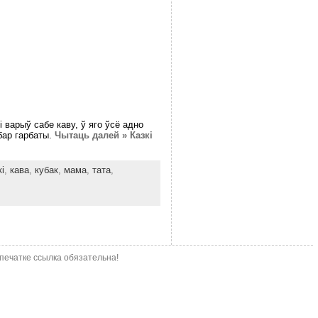
і варыў сабе каву, ў яго ўсё адно
бар гарбаты.
Чытаць далей » Казкі
і
,
кава
,
кубак
,
мама
,
тата
,
епечатке ссылка обязательна!