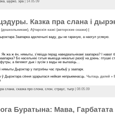
зка
,
шурко
,
эра
| 14.05.09
эдуры. Казка пра слана і дырэ
м (дошкольникам)
,
Аўтарскія казкі (авторские сказки)
|
ырэктара Заапарка адключылі ваду, ды не гарачую, а наогул усякую.
 Як жа ж ён, нямыты, з’явіцца перад наведвальнікамі заапарка? І нават 
 заапарка? Бо насельнікі гэтыя мыюцца некалькі разоў на дзень: птушкі с
футры, а бегемот дык і зусім з вады не вылазіць…
і нямыты Дырэктар у патрэбны час прыбыў у заапарк.
о ў Дырэктара сёння здарылася нейкая непрыемнасць.
Чытаць далей » 
а
пра слана
,
сказка про слона
,
слон
,
страус
,
тыгр
| 08.05.09
нога Буратына: Мава, Гарбатата 