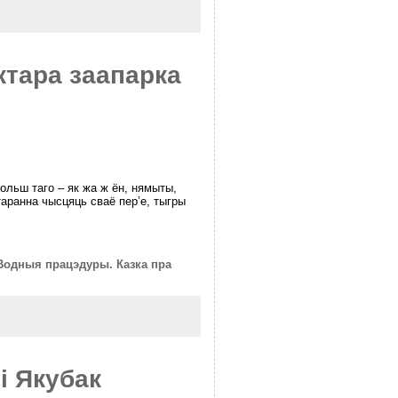
ктара заапарка
больш таго – як жа ж ён, нямыты,
таранна чысцяць сваё пер’е, тыгры
Водныя працэдуры. Казка пра
і Якубак