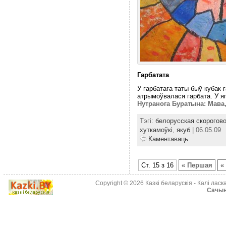
Гарбатата
У гарбатага таты быў кубак г
атрымоўвалася гарбата. У яг
Нутранога Буратына: Мава,
Тэгі:
белорусская скорогов
хуткамоўкі
,
якуб
| 06.05.09
Каментаваць
Ст. 15 з 16
« Першая
«
Copyright © 2026
Казкі беларускія
- Калі лас
Cачыне