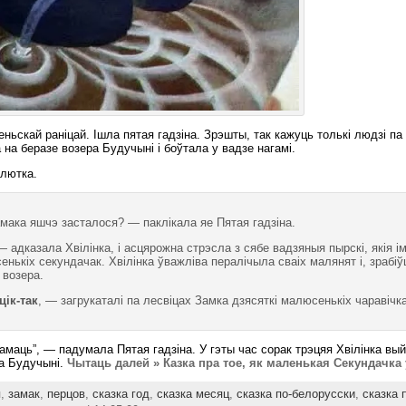
ньскай раніцай. Ішла пятая гадзіна. Зрэшты, так кажуць толькі людзі па 
 на беразе возера Будучыні і боўтала у вадзе нагамі.
алютка.
мака яшчэ засталося? — паклікала яе Пятая гадзіна.
 адказала Хвілінка, і асцярожна стрэсла з сябе вадзяныя пырскі, якія і
ькіх секундачак. Хвілінка ўважліва пералічыла сваіх малянят і, зрабіўш
 возера.
цік-так
, — загрукаталі па лесвіцах Замка дзясяткі малюсенькіх чаравічка
амаць”, — падумала Пятая гадзіна. У гэты час сорак трэцяя Хвілінка вы
а Будучыні.
Чытаць далей » Казка пра тое, як маленькая Секундачка
я
,
замак
,
перцов
,
сказка год
,
сказка месяц
,
сказка по-белорусски
,
сказка 