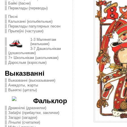
Байкі (басни)
Пераклады (переводы)
Песні
Калыханкі (колыбельные)
Пераклады папулярных песен
Прыпеўкі (частушки)
1-3 Малянятам
(малышам)
3-7 Дашкольнікам
(дошкольникам)
7+ Школьнікам (школьникам)
Дарослым (взрослым)
Выказванні
Выказванні (высказывания)
Анекдоты, жарты
Выняткі (цитаты)
Фальклор
Дражнілкі (дразнилки)
Забаўкі (прибаутки, заклички)
Загадкі (загадки)
Лічылкі (считалки)