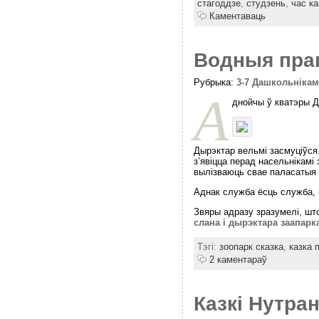
стагоддзе
,
студзень
,
час ка
Каментаваць
Водныя прац
Рубрыка:
3-7 Дашкольніка
А
днойчы ў кватэры Д
Дырэктар вельмі засмуціўся.
з’явіцца перад насельнікамі
вылізваюць свае паласатыя 
Аднак служба ёсць служба, 
Звяры адразу зразумелі, шт
слана і дырэктара заапарк
Тэгі:
зоопарк сказка
,
казка 
2 каментараў
Казкі Нутра