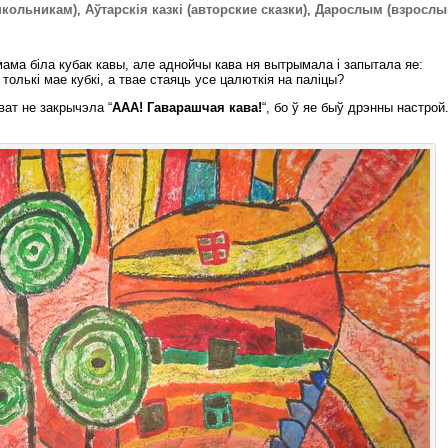
школьникам)
,
Аўтарскія казкі (авторские сказки)
,
Дарослым (взрослы
ама біла кубак кавы, але аднойчы кава ня вытрымала і запытала яе:
толькі мае кубкі, а твае стаяць усе цалюткія на паліцы?
ват не закрычэла “
ААА! Гаварашчая кава!
“, бо ў яе быў дрэнны настрой