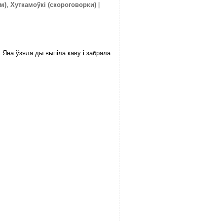
м)
,
Хуткамоўкі (скороговорки)
|
. Яна ўзяла ды выпіла каву і забрала