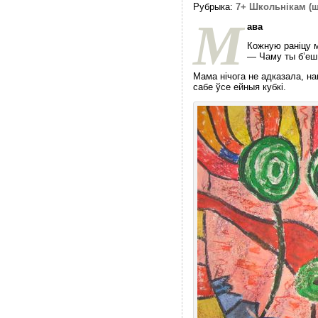
Рубрыка:
7+ Школьнікам (
М
ава
Кожную раніцу м
— Чаму ты б’еш 
Мама нічога не адказала, на
сабе ўсе ейныя кубкі.