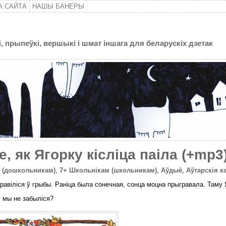
А САЙТА
НАШЫ БАНЕРЫ
, прыпеўкі, вершыкі і шмат іншага для беларускіх дзетак
е, як Ягорку кiслiца паiла (+mp3
м (дошкольникам)
,
7+ Школьнікам (школьникам)
,
Аўдыё
,
Аўтарскія ка
равіліся ў грыбы. Раніца была сонечная, сонца моцна прыгравала. Таму 
у мы не забыліся?