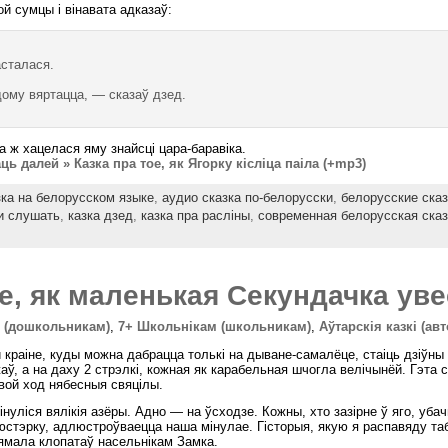
й сумцы і вінавата адказаў:
сталася.
ому вяртацца, — сказаў дзед.
 ж хацелася яму знайсці цара-баравіка.
ць далей » Казка пра тое, як Ягорку кiслiца паiла (+mp3)
зка на белорусском языке
,
аудио сказка по-белорусски
,
белорусские ска
и слушать
,
казка дзед
,
казка пра расліны
,
современная белорусская сказ
ое, як маленькая Секундачка ув
м (дошкольникам)
,
7+ Школьнікам (школьникам)
,
Аўтарскія казкі (ав
й краіне, куды можна дабрацца толькі на дыване-самалёце, стаіць дзіўн
аў, а на даху 2 стрэлкі, кожная як карабельная шчогла велічынёй. Гэта с
вой ход нябесныя свяцілы.
інуліся вялікія азёры. Адно — на ўсходзе. Кожны, хто зазірне ў яго, уб
люстэрку, адлюстроўваецца наша мінулае. Гісторыя, якую я распавяду таб
нямала клопатаў насельнікам Замка.