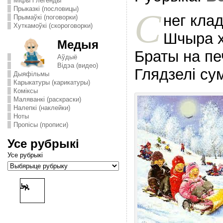
Міфы і легенды
Прыказкі (пословицы)
С
нег кла
Прымаўкі (поговорки)
Хуткамоўкі (скороговорки)
Шчыра х
Медыя
Браты на пе
Аўдыё
Відэа (видео)
Глядзелi су
Дыяфільмы
Карыкатуры (карикатуры)
Комiксы
Маляванкі (раскраски)
Налепкі (наклейки)
Ноты
Пропісы (прописи)
Усе рубрыкі
Усе рубрыкі