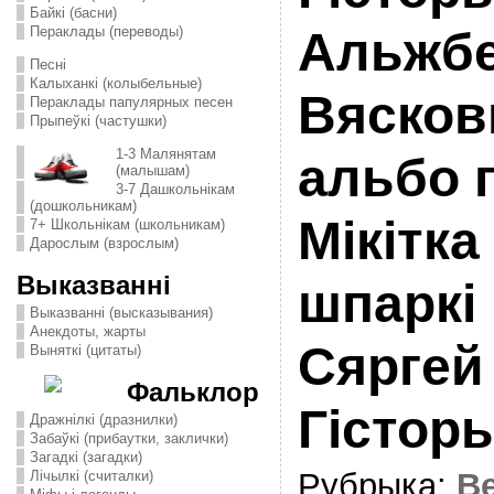
Байкі (басни)
Пераклады (переводы)
Альжбет
Песні
Калыханкі (колыбельные)
Вясков
Пераклады папулярных песен
Прыпеўкі (частушки)
1-3 Малянятам
альбо 
(малышам)
3-7 Дашкольнікам
(дошкольникам)
Мiкiтка
7+ Школьнікам (школьникам)
Дарослым (взрослым)
Выказванні
шпаркi 
Выказванні (высказывания)
Анекдоты, жарты
Сяргей
Выняткі (цитаты)
Фальклор
Гістор
Дражнілкі (дразнилки)
Забаўкі (прибаутки, заклички)
Загадкі (загадки)
Рубрыка:
В
Лічылкі (считалки)