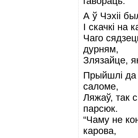
гавораць.
А ў Чэхii бы
I скачкi на 
Чаго сядзец
дурням,
Злязайце, як
Прыйшлi да 
саломе,
Ляжаў, так 
парсюк.
“Чаму не ко
карова,