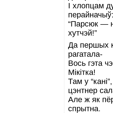
I хлопцам ду
перайначыў
“Парсюк — н
хутчэй!”
Да першых к
рагатала-
Вось гэта ч
Мiкiтка!
Там у “канi”
цэнтнер сал
Але ж як пёр
спрытна.