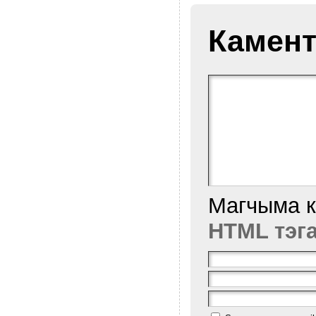
Камент
Магчыма 
HTML тэг