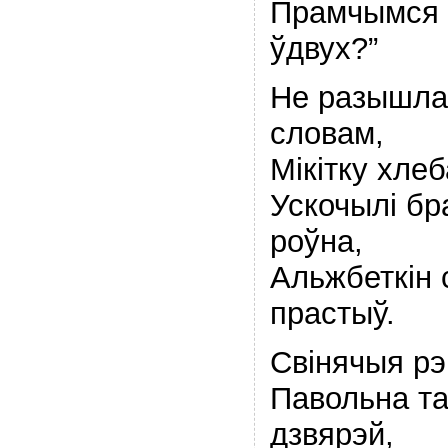
Прамчымся 
ўдвух?”
Не разышлас
словам,
Мiкiтку хле
Ускочылi бра
роўна,
Альжбеткiн 
прастыў.
Свiнячыя рэ
Павольна та
дзвярэй,