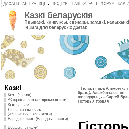
ДАХАТЫ
АБ ПРАЕКЦЕ
ВОДГУКІ
НАШ КАЗАЧНЫ ФОРУМ
КАРТ
Казкі беларускія
Прыказкі, конкурсы, сцэнары, загадкі, калыханкі
іншага для беларускіх дзетак
Казкі
«
Гісторыі пра Альжбетку і
братоў. Альжбетка сёння
Казкі (сказки)
гаспадарыць – Сяргей Бран
Аўтарскія казкі (авторские сказки)
Гісторыя трэцяя
Кнігі цалкам
Лінгвістычныя казкі
(лингвистические сказки)
Народныя казкі (Народные сказки)
Гісторы
Вершыкі (стишки)