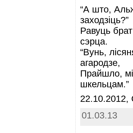
“А што, Аль
заходзiць?”
Равуць бра
сэрца.
“Вунь, лiся
агародзе,
Прайшло, м
шкельцам.”
22.10.2012,
01.03.13