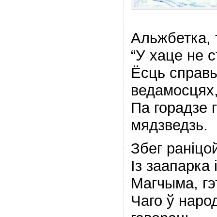
Альжбетка, т
“У хаце не 
Ёсць справы
ведамосцях
Па горадзе 
мядзведзь.
Збег ранiцой
Iз заапарка
Магчыма, гэ
Чаго ў наро