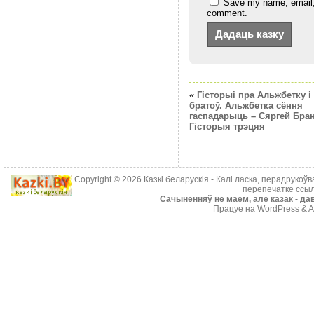
Save my name, email, a
comment.
«
Гісторыі пра Альжбетку і
братоў. Альжбетка сёння
гаспадарыць – Сяргей Бран
Гісторыя трэцяя
Copyright © 2026
Казкі беларускія
- Калі ласка, перадрукоў
перепечатке ссыл
Cачыненняў не маем, але казак - дав
Працуе на WordPress & A