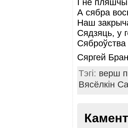
I не пляшчы 
А сябра вос
Наш закрыча
Сядзяць, у 
Сяброўства 
Сяргей Бран
Тэгі:
верш п
Вясёлкін С
Камент