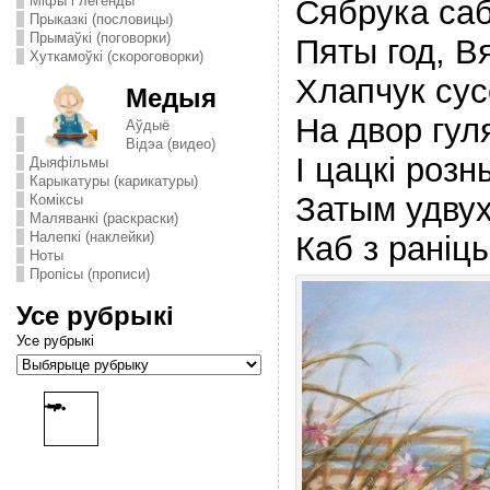
Міфы і легенды
Сябрука саб
Прыказкі (пословицы)
Прымаўкі (поговорки)
Пяты год, В
Хуткамоўкі (скороговорки)
Хлапчук сус
Медыя
На двор гул
Аўдыё
Відэа (видео)
I цацкi розн
Дыяфільмы
Карыкатуры (карикатуры)
Затым удвух
Комiксы
Маляванкі (раскраски)
Налепкі (наклейки)
Каб з ранiц
Ноты
Пропісы (прописи)
Усе рубрыкі
Усе рубрыкі