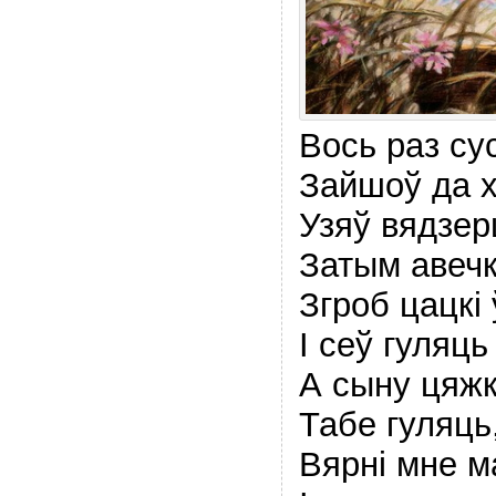
Вось раз су
Зайшоў да 
Узяў вядзер
Затым авечк
Згроб цацкi 
I сеў гуляць
А сыну цяжк
Табе гуляць
Вярнi мне м