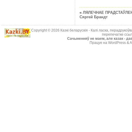
«
ЛЯЛЕЧНАЕ ПРАДСТАЎЛЕН
Сяргей Брандт
Copyright © 2026
Казкі беларускія
- Калі ласка, перадрукоў
перепечатке ссыл
Cачыненняў не маем, але казак - дав
Працуе на WordPress & A