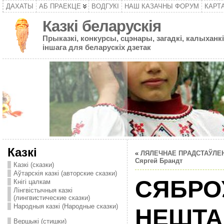
ДАХАТЫ
АБ ПРАЕКЦЕ
ВОДГУКІ
НАШ КАЗАЧНЫ ФОРУМ
КАРТ
Казкі беларускія
Прыказкі, конкурсы, сцэнары, загадкі, калыханкі
іншага для беларускіх дзетак
Казкі
«
ЛЯЛЕЧНАЕ ПРАДСТАЎЛЕН
Сяргей Брандт
Казкі (сказки)
Аўтарскія казкі (авторские сказки)
СЯБРО
Кнігі цалкам
Лінгвістычныя казкі
(лингвистические сказки)
Народныя казкі (Народные сказки)
НЕШТА
Вершыкі (стишки)