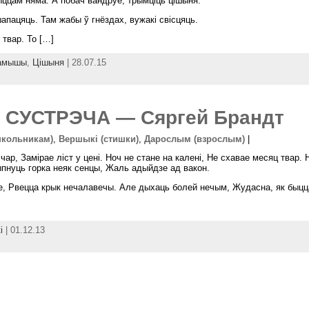
быццам няма. А побач вандруе, трымціць цішыня.
пацяць. Там жабы ў гнёздах, вужакі свісцяць.
твар. То […]
амышы
,
Цішыня
| 28.07.15
СУСТРЭЧА — Сяргей Брандт
школьникам)
,
Вершыкі (стишки)
,
Дарослым (взрослым)
|
чар, Замiрае лiст у ценi. Ноч не стане на каленi, Не схавае месяц твар. 
ыпнуць горка неяк сенцы, Жаль адыйдзе ад вакон.
не, Рвецца крык нечалавечы. Але дыхаць болей нечым, Жудасна, як быцц
i
| 01.12.13