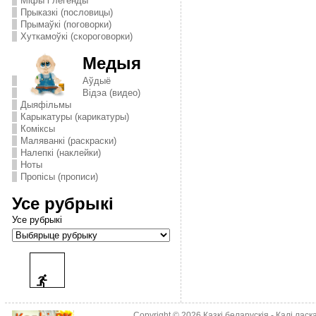
Міфы і легенды
Прыказкі (пословицы)
Прымаўкі (поговорки)
Хуткамоўкі (скороговорки)
Медыя
Аўдыё
Відэа (видео)
Дыяфільмы
Карыкатуры (карикатуры)
Комiксы
Маляванкі (раскраски)
Налепкі (наклейки)
Ноты
Пропісы (прописи)
Усе рубрыкі
Усе рубрыкі
Copyright © 2026
Казкі беларускія
- Калі лас