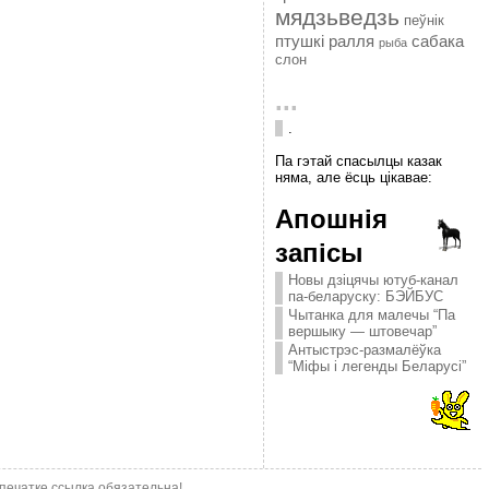
мядзьведзь
пеўнік
птушкі
ралля
сабака
рыба
слон
...
.
Па гэтай спасылцы казак
няма, але ёсць цікавае:
Апошнія
запісы
Новы дзіцячы ютуб-канал
па-беларуску: БЭЙБУС
Чытанка для малечы “Па
вершыку — штовечар”
Антыстрэс-размалёўка
“Міфы і легенды Беларусі”
епечатке ссылка обязательна!