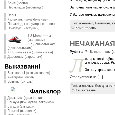
Мількнуць, падмігнуць і іх 
Байкі (басни)
За поўначным часам сухім ша
Пераклады (переводы)
У балоце ляжыць паміраючы 
Песні
Калыханкі (колыбельные)
Тэгі:
агеньчык
,
Бальмонт
,
к
Пераклады папулярных песен
Каментаваць
Прыпеўкі (частушки)
1-3 Малянятам
(малышам)
НЕЧАКАНАЯ 
3-7 Дашкольнікам
(дошкольникам)
Рубрыка:
7+ Школьнікам (
7+ Школьнікам (школьникам)
Л
Дарослым (взрослым)
ес цямнюткi поўны 
агеньчык сэрца. Р
Выказванні
За нагу трава кра
Выказванні (высказывания)
Стог сустрэне на […]
Анекдоты, жарты
Выняткі (цитаты)
Тэгі:
агеньчык
,
Лес цямнютк
Фальклор
Каментаваць
Дражнілкі (дразнилки)
Забаўкі (прибаутки, заклички)
Загадкі (загадки)
Лічылкі (считалки)