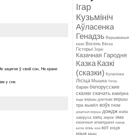
Ігар
Кузьмініч
Аўласенка
Генадзь
Вершаваныя
Восень
казкі
Вёска
Гісторыі
Зоркі
Казачная Гародня
Казкі
Казка
Не зацягне ў свой сон, Не кране
(сказки)
Купалінка
Лісіца
Мышка
Пятро
ам у сне.
белорусские
баран
сказки скачать
вавёрка
вершы
вершы дзеткам
вада
воўк
пра жывёл
гном
дождж
жаба
дзіцячыя вершы
заяц
зіма
завіруха
змрок
казачныя апавяданні
камар
кот
коцік
конь
каток
коні
крыж
мыш