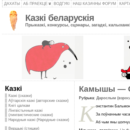
ДАХАТЫ
АБ ПРАЕКЦЕ
ВОДГУКІ
НАШ КАЗАЧНЫ ФОРУМ
КАРТ
Казкі беларускія
Прыказкі, конкурсы, сцэнары, загадкі, калыханкі
Казкі
Камышы — С
Казкі (сказки)
Рубрыка:
Дарослым (взрос
Аўтарскія казкі (авторские сказки)
К
Кнігі цалкам
онстантин Бальмон
Лінгвістычныя казкі
За поўначным часа
(лингвистические сказки)
Народныя казкі (Народные сказки)
Аб чым яны шэпчуц
Вершыкі (стишки)