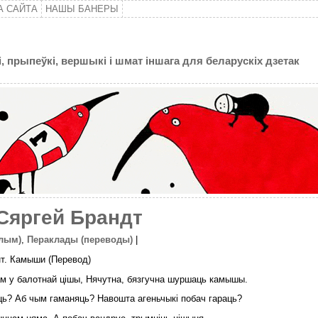
А САЙТА
НАШЫ БАНЕРЫ
, прыпеўкі, вершыкі і шмат іншага для беларускіх дзетак
яргей Брандт
лым)
,
Пераклады (переводы)
|
т. Камыши (Перевод)
м у балотнай цішы, Нячутна, бязгучна шуршаць камышы.
ь? Аб чым гаманяць? Навошта агеньчыкі побач гараць?