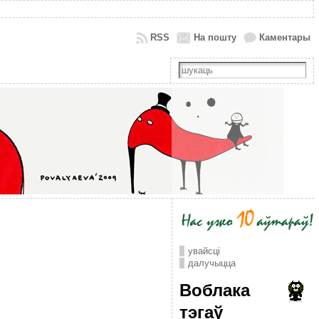
RSS
На пошту
Каментары
увайсці
далучыцца
Воблака
тэгаў