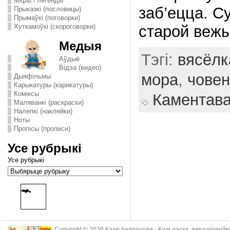
Міфы і легенды
заб’ецца. С
Прыказкі (пословицы)
Прымаўкі (поговорки)
старой вежы
Хуткамоўкі (скороговорки)
Медыя
Тэгі:
вясёлк
Аўдыё
Відэа (видео)
мора
,
човен
Дыяфільмы
Карыкатуры (карикатуры)
Комiксы
Каментав
Маляванкі (раскраски)
Налепкі (наклейки)
Ноты
Пропісы (прописи)
Усе рубрыкі
Усе рубрыкі
Copyright © 2026
Казкі беларускія
- Калі ласка, перадрукоў