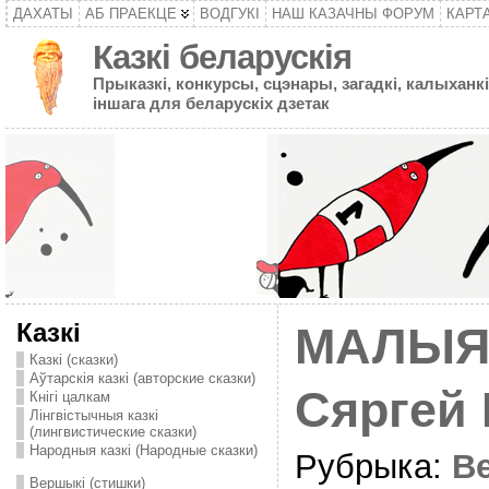
ДАХАТЫ
АБ ПРАЕКЦЕ
ВОДГУКІ
НАШ КАЗАЧНЫ ФОРУМ
КАРТ
Казкі беларускія
Прыказкі, конкурсы, сцэнары, загадкі, калыханкі
іншага для беларускіх дзетак
Казкі
МАЛЫЯ
Казкі (сказки)
Аўтарскія казкі (авторские сказки)
Сяргей
Кнігі цалкам
Лінгвістычныя казкі
(лингвистические сказки)
Народныя казкі (Народные сказки)
Рубрыка:
В
Вершыкі (стишки)