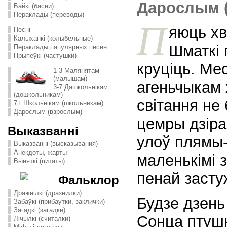
Дарослым 
Байкі (басни)
Пераклады (переводы)
П
яюць хв
Песні
Калыханкі (колыбельные)
Шматкi 
Пераклады папулярных песен
Прыпеўкі (частушки)
круціць. Ме
1-3 Малянятам
(малышам)
агеньчыкам 
3-7 Дашкольнікам
(дошкольникам)
свiтання не
7+ Школьнікам (школьникам)
Дарослым (взрослым)
цемры дзiра
Выказванні
улоў плямы
Выказванні (высказывания)
Анекдоты, жарты
маленькiмi 
Выняткі (цитаты)
пенай засту
Фальклор
Дражнілкі (дразнилки)
Будзе дзень
Забаўкі (прибаутки, заклички)
Загадкі (загадки)
Сонца птуш
Лічылкі (считалки)