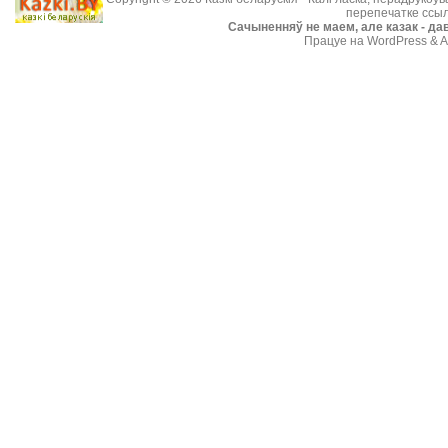
перепечатке ссыл
Cачыненняў не маем, але казак - дав
Працуе на WordPress & A