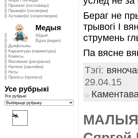
услед не за
Міфы і легенды
Прыказкі (пословицы)
Прымаўкі (поговорки)
Бераг не пр
Хуткамоўкі (скороговорки)
трывогi I в
Медыя
струмень гл
Аўдыё
Відэа (видео)
Дыяфільмы
Па вясне вя
Карыкатуры (карикатуры)
Комiксы
Маляванкі (раскраски)
Налепкі (наклейки)
Тэгі:
вяноча
Ноты
Пропісы (прописи)
29.04.15
Усе рубрыкі
Каментав
Усе рубрыкі
МАЛЫЯ
Сяргей