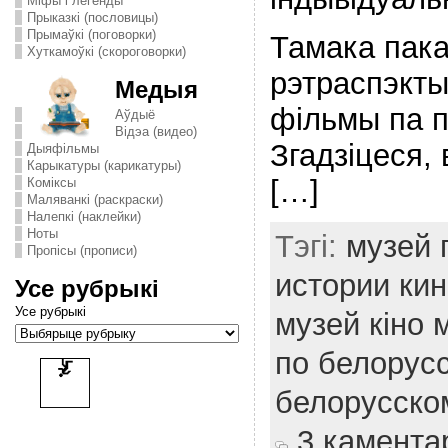
Міфы і легенды
Прыказкі (пословицы)
Прымаўкі (поговорки)
Тамака пак
Хуткамоўкі (скороговорки)
рэтраспэкты
Медыя
фільмы па п
Аўдыё
Відэа (видео)
Згадзіцеся,
Дыяфільмы
Карыкатуры (карикатуры)
[…]
Комiксы
Маляванкі (раскраски)
Налепкі (наклейки)
Ноты
Тэгі:
музей г
Пропісы (прописи)
истории ки
Усе рубрыкі
Усе рубрыкі
музей кіно 
по белорус
белорусско
3 камента