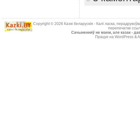
Copyright © 2026
Казкі беларускія
- Калі ласка, перадрукоў
перепечатке ссыл
Cачыненняў не маем, але казак - дав
Працуе на WordPress & A