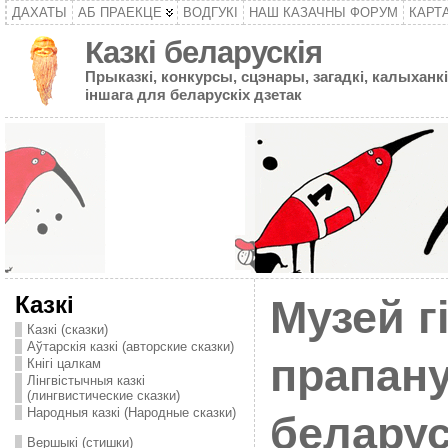
ДАХАТЫ
АБ ПРАЕКЦЕ
ВОДГУКІ
НАШ КАЗАЧНЫ ФОРУМ
КАРТ
Казкі беларускія
Прыказкі, конкурсы, сцэнары, загадкі, калыханкі
іншага для беларускіх дзетак
Казкі
Музей г
Казкі (сказки)
Аўтарскія казкі (авторские сказки)
прапану
Кнігі цалкам
Лінгвістычныя казкі
(лингвистические сказки)
Народныя казкі (Народные сказки)
белару
Вершыкі (стишки)