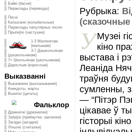
Байкі (басни)
Рубрыка:
Ві
Пераклады (переводы)
Песні
(сказочные
Калыханкі (колыбельные)
Пераклады папулярных песен
У
Прыпеўкі (частушки)
Музеі гі
1-3 Малянятам
кіно пр
(малышам)
3-7 Дашкольнікам
выстава і р
(дошкольникам)
7+ Школьнікам (школьникам)
Леаніда Няч
Дарослым (взрослым)
Выказванні
траўня буду
Выказванні (высказывания)
сумленны, з
Анекдоты, жарты
Выняткі (цитаты)
— “Пітэр Пэн
Фальклор
цікавае ў т
Дражнілкі (дразнилки)
Забаўкі (прибаутки, заклички)
гісторыі кін
Загадкі (загадки)
Лічылкі (считалки)
індывідуаль