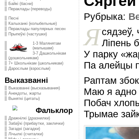
Сяргей
Байкі (басни)
Пераклады (переводы)
Рубрыка:
В
Песні
Калыханкі (колыбельные)
Я
сядзеў, 
Пераклады папулярных песен
Прыпеўкі (частушки)
Лiпень 
1-3 Малянятам
(малышам)
У парку «жа
3-7 Дашкольнікам
(дошкольникам)
Па алейцы 
7+ Школьнікам (школьникам)
Дарослым (взрослым)
Раптам збок
Выказванні
Выказванні (высказывания)
Маю я адно
Анекдоты, жарты
Выняткі (цитаты)
Побач хлопык
Фальклор
Трымае зайк
Дражнілкі (дразнилки)
Забаўкі (прибаутки, заклички)
Загадкі (загадки)
Лічылкі (считалки)