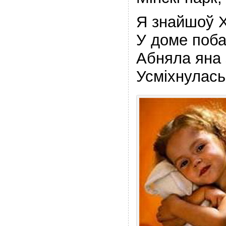
Я знайшоў Х
У доме поба
Абняла яна 
Усмiхнулась