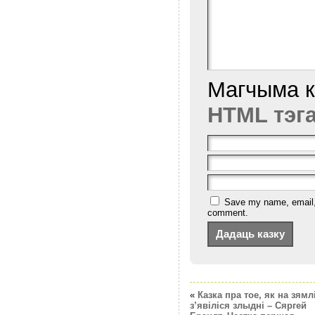
Магчыма 
HTML тэг
Save my name, email, a
comment.
«
Казка пра тое, як на зямл
з’явіліся злыдні – Сяргей