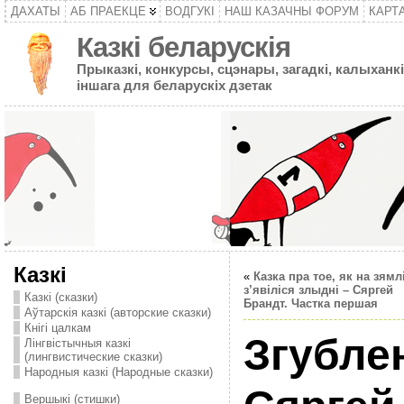
ДАХАТЫ
АБ ПРАЕКЦЕ
ВОДГУКІ
НАШ КАЗАЧНЫ ФОРУМ
КАРТ
Казкі беларускія
Прыказкі, конкурсы, сцэнары, загадкі, калыханкі
іншага для беларускіх дзетак
Казкі
«
Казка пра тое, як на зямл
з’явіліся злыдні – Сяргей
Казкі (сказки)
Брандт. Частка першая
Аўтарскія казкі (авторские сказки)
Кнігі цалкам
Згубле
Лінгвістычныя казкі
(лингвистические сказки)
Народныя казкі (Народные сказки)
Вершыкі (стишки)