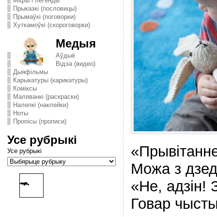
Міфы і легенды
Прыказкі (пословицы)
Прымаўкі (поговорки)
Хуткамоўкі (скороговорки)
Медыя
Аўдыё
Відэа (видео)
Дыяфільмы
Карыкатуры (карикатуры)
Комiксы
Маляванкі (раскраски)
Налепкі (наклейки)
Ноты
Пропісы (прописи)
Усе рубрыкі
«Прывiтанне
Усе рубрыкі
Можа з дзед
«Не, адзiн!
Говар чысты