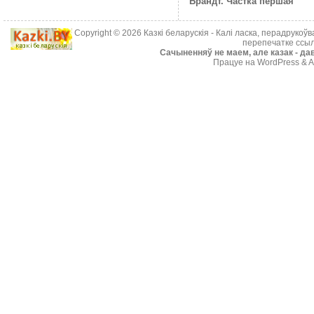
Брандт. Частка першая
Copyright © 2026
Казкі беларускія
- Калі ласка, перадрукоў
перепечатке ссыл
Cачыненняў не маем, але казак - дав
Працуе на WordPress & A