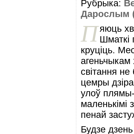
Рубрыка:
В
Дарослым 
П
яюць хв
Шматкi 
круціць. Ме
агеньчыкам 
свiтання не
цемры дзiра
улоў плямы
маленькiмi 
пенай засту
Будзе дзень