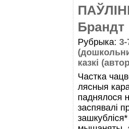
ПАЎЛІН
Брандт
Рубрыка:
3
(дошкольн
казкі (авто
Частка чац
лясныя кара
паднялося н
заспявалi п
зашкублiся*
мышаняты, а