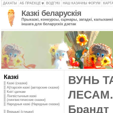
ДАХАТЫ
АБ ПРАЕКЦЕ
ВОДГУКІ
НАШ КАЗАЧНЫ ФОРУМ
КАРТ
Казкі беларускія
Прыказкі, конкурсы, сцэнары, загадкі, калыханкі
іншага для беларускіх дзетак
Казкі
ВУНЬ Т
Казкі (сказки)
Аўтарскія казкі (авторские сказки)
ЛЕСАМ…
Кнігі цалкам
Лінгвістычныя казкі
(лингвистические сказки)
Народныя казкі (Народные сказки)
Брандт
Вершыкі (стишки)