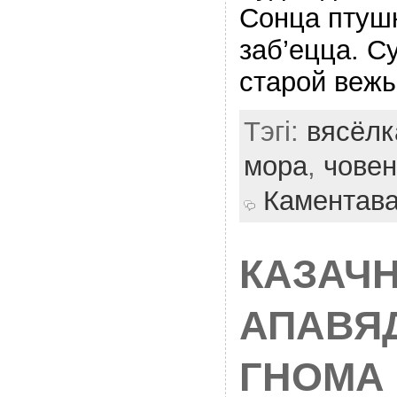
Сонца птуш
заб’ецца. С
старой вежы
Тэгі:
вясёлк
мора
,
човен
Каментав
КАЗАЧ
АПАВЯД
ГНОМА 