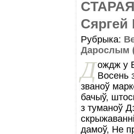
СТАРАЯ
Сяргей
Рубрыка:
В
Дарослым 
Д
ождж у В
Восень з
званоў марк
бачыў, штос
з туманоў Д
скрыжаваннi
дамоў, Не п