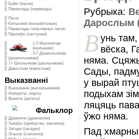
Байкі (басни)
Рубрыка:
В
Пераклады (переводы)
Песні
Дарослым 
Калыханкі (колыбельные)
Пераклады папулярных песен
В
Прыпеўкі (частушки)
унь там,
1-3 Малянятам
вёска, Г
(малышам)
3-7 Дашкольнікам
няма. Сцяжы
(дошкольникам)
7+ Школьнікам (школьникам)
Сады, падму
Дарослым (взрослым)
Выказванні
у вырай птуш
Выказванні (высказывания)
подыхам зiм
Анекдоты, жарты
Выняткі (цитаты)
ляцяць пава
Фальклор
ўжо няма.
Дражнілкі (дразнилки)
Забаўкі (прибаутки, заклички)
Пад хмарным
Загадкі (загадки)
Лічылкі (считалки)