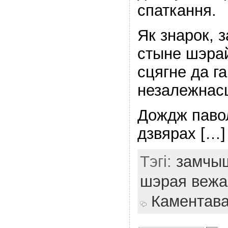
спаткання.
Як знарок, 
стыне шэра
сцягне да г
незалежнас
Дождж паво
дзвярах […]
Тэгі:
замчы
шэрая вежа
Каментав