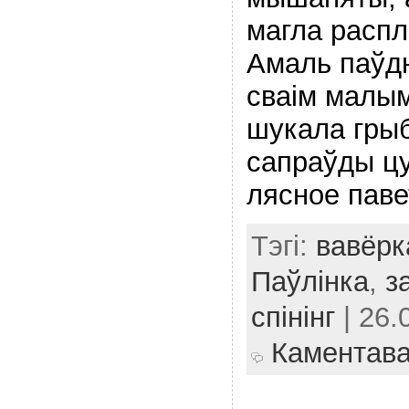
магла расп
Амаль паўдн
сваім малым
шукала гры
сапраўды цу
лясное павет
Тэгі:
вавёрк
Паўлінка
,
з
спінінг
| 26.
Каментав