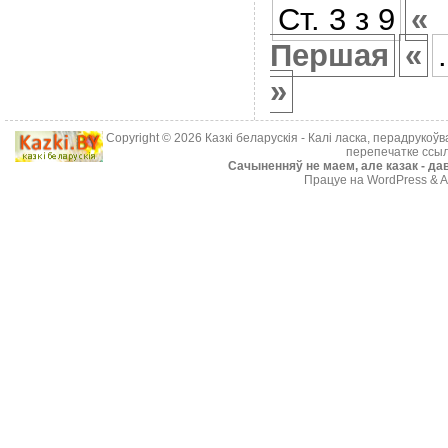
Ст. 3 з 9
«
Першая
«
.
»
Copyright © 2026
Казкі беларускія
- Калі ласка, перадрукоў
перепечатке ссыл
Cачыненняў не маем, але казак - дав
Працуе на WordPress & A