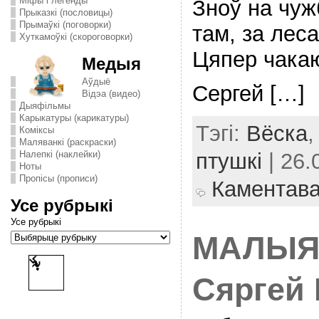
Міфы і легенды
Зноў на чуж
Прыказкі (пословицы)
Прымаўкі (поговорки)
там, за лес
Хуткамоўкі (скороговорки)
Цяпер чакаю
Медыя
Аўдыё
Сергей […]
Відэа (видео)
Дыяфільмы
Карыкатуры (карикатуры)
Тэгі:
Вёска
Комiксы
Маляванкі (раскраски)
Налепкі (наклейки)
птушкі
| 26.
Ноты
Пропісы (прописи)
Каментав
Усе рубрыкі
Усе рубрыкі
МАЛЫЯ
Сяргей